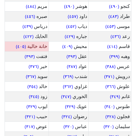
كنجو
هوشر
مريم
(٤٨٤)
(٤٩٠)
(٤٩٠)
طراد
داود
صبره
(٤٥٦)
(٤٥٧)
(٤٨٣)
موسى
دياب
درباس
(٤٣٩)
(٤٥٢)
(٤٥٣)
رعد
جباره
الحايك
(٤٢٢)
(٤٢٩)
(٤٣٦)
قاسم
محيش
خانة خالية
(٤٠٥)
(٤٠٩)
(٤١٤)
وهبه
عقل
فتفت
(٣٩٣)
(٣٩٣)
(٣٩٩)
عربس
عواد
خير
(٣٧٦)
(٣٨٧)
(٣٨٨)
درويش
شندب
سويد
(٣٦٧)
(٣٦٩)
(٣٧١)
علوش
غزاوي
خالد
(٣٥٤)
(٣٦٢)
(٣٦٦)
غانم
الخوري
زود
(٣٤٥)
(٣٤٧)
(٣٤٩)
طنوس
عويك
ايوب
(٣٢٩)
(٣٢٩)
(٣٤٠)
فجلون
رضوان
حبيب
(٣٢١)
(٣٢٤)
(٣٢٨)
سليمان
عباس
عوض
(٣١٧)
(٣٢٠)
(٣٢٠)