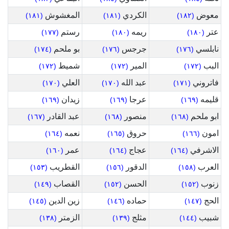
معوض
الكردي
المغشوش
(١٨١)
(١٨١)
(١٨٢)
عتر
ريمه
رستم
(١٧٧)
(١٨٠)
(١٨٠)
نابلسي
جرجس
بو ملحم
(١٧٤)
(١٧٦)
(١٧٦)
البب
المير
شميط
(١٧٢)
(١٧٢)
(١٧٢)
فاتروني
عبد الله
العلي
(١٧٠)
(١٧٠)
(١٧١)
قليمه
عرجا
زيدان
(١٦٩)
(١٦٩)
(١٦٩)
ابو ملحم
منصور
عبد القادر
(١٦٧)
(١٦٨)
(١٦٨)
امون
حروق
نعمه
(١٦٤)
(١٦٥)
(١٦٦)
الاشرفي
عجاج
عمر
(١٦٠)
(١٦٤)
(١٦٤)
العرب
الدقور
القطريب
(١٥٣)
(١٥٦)
(١٥٨)
زنوب
الحسن
القصاب
(١٤٩)
(١٥٢)
(١٥٢)
الحج
حماده
زين الدين
(١٤٥)
(١٤٦)
(١٤٧)
شبيب
مثلج
الزمتر
(١٣٨)
(١٣٩)
(١٤٤)