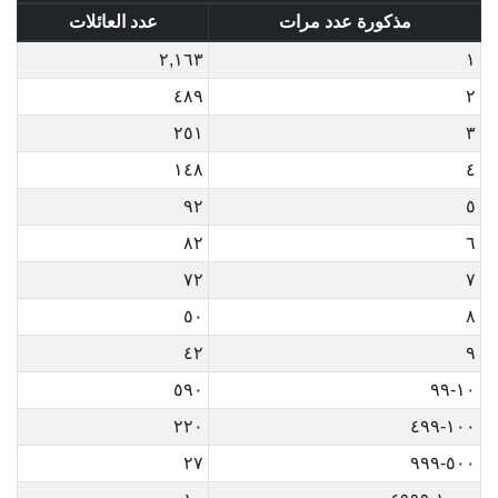
مذكورة عدد مرات
عدد العائلات
٢,١٦٣
١
٤٨٩
٢
٢٥١
٣
١٤٨
٤
٩٢
٥
٨٢
٦
٧٢
٧
٥٠
٨
٤٢
٩
٥٩٠
١٠-٩٩
٢٢٠
١٠٠-٤٩٩
٢٧
٥٠٠-٩٩٩