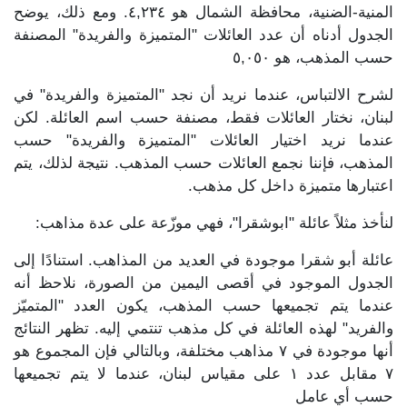
المنية-الضنية، محافظة الشمال هو ٤,٢٣٤. ومع ذلك، يوضح
الجدول أدناه أن عدد العائلات "المتميزة والفريدة" المصنفة
حسب المذهب، هو ٥,٠٥٠
لشرح الالتباس، عندما نريد أن نجد "المتميزة والفريدة" في
لبنان، نختار العائلات فقط، مصنفة حسب اسم العائلة. لكن
عندما نريد اختيار العائلات "المتميزة والفريدة" حسب
المذهب، فإننا نجمع العائلات حسب المذهب. نتيجة لذلك، يتم
اعتبارها متميزة داخل كل مذهب.
لنأخذ مثلاً عائلة "ابوشقرا"، فهي موزّعة على عدة مذاهب:
عائلة أبو شقرا موجودة في العديد من المذاهب. استنادًا إلى
الجدول الموجود في أقصى اليمين من الصورة، نلاحظ أنه
عندما يتم تجميعها حسب المذهب، يكون العدد "المتميّز
والفريد" لهذه العائلة في كل مذهب تنتمي إليه. تظهر النتائج
أنها موجودة في ٧ مذاهب مختلفة، وبالتالي فإن المجموع هو
٧ مقابل عدد ١ على مقياس لبنان، عندما لا يتم تجميعها
حسب أي عامل