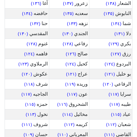
الشعار
زعرور
آغا
(١٣٦)
(١٣٧)
(١٣٨)
النابوش
سعديه
حافضه
(١٣٤)
(١٣٥)
(١٣٥)
شما
نزهه
حنا
(١٣٢)
(١٣٣)
(١٣٤)
دلا
الجندي
المقدسي
(١٣٠)
(١٣٠)
(١٣١)
بكري
رفاعي
غنوم
(١٢٨)
(١٢٨)
(١٢٩)
رزق
صالح
فاهمه
(١٢٤)
(١٢٦)
(١٢٧)
البردوع
كحيل
الرملاوي
(١٢٣)
(١٢٤)
(١٢٤)
بو خليل
عراج
عكوش
(١٢٠)
(١٢١)
(١٢١)
الرفاعي
وريده
شرف
(١١٨)
(١١٩)
(١٢٠)
سرايا
عون
الجاجيه
(١١٧)
(١١٧)
(١١٧)
طيبه
الشحروق
حمزه
(١١٥)
(١١٦)
(١١٧)
عياد
مخائيل
نخول
(١١٣)
(١١٤)
(١١٥)
شعبان
كريمه
شروف
(١١١)
(١١٢)
(١١٢)
القاضي
المعرباني
حسان
(١٠٩)
(١١٠)
(١١١)