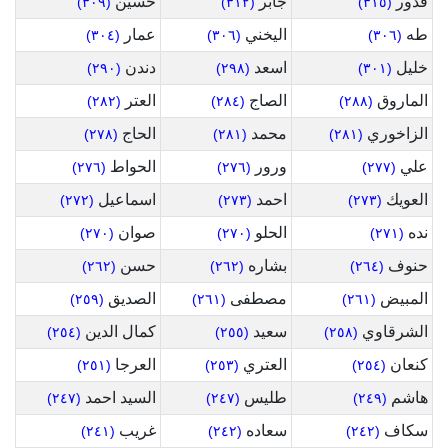
قدور
جابر
حسين
(٣٠٩)
(٣١٢)
(٣١٥)
طه
اليخني
عمار
(٣٠٤)
(٣٠٦)
(٣٠٦)
خليل
اسعد
دندن
(٢٩٠)
(٢٩٨)
(٣٠١)
الماروق
الصاج
العتر
(٢٨٢)
(٢٨٤)
(٢٨٨)
الزاخوري
محمد
الحاج
(٢٧٨)
(٢٨١)
(٢٨١)
علي
ورور
الحواط
(٢٧٦)
(٢٧٦)
(٢٧٧)
العويك
احمد
اسماعيل
(٢٧٢)
(٢٧٣)
(٢٧٣)
نده
الحلو
صوان
(٢٧٠)
(٢٧٠)
(٢٧١)
حنوف
بشاره
حسن
(٢٦٢)
(٢٦٢)
(٢٦٤)
المبيض
مصطفى
الصديق
(٢٥٩)
(٢٦١)
(٢٦١)
الشرقاوي
سعيد
كمال الدين
(٢٥٤)
(٢٥٥)
(٢٥٨)
كنعان
العتري
العرجا
(٢٥١)
(٢٥٣)
(٢٥٤)
هاشم
طليس
السيد احمد
(٢٤٧)
(٢٤٧)
(٢٤٩)
سكاف
سعاده
غريب
(٢٤١)
(٢٤٢)
(٢٤٢)