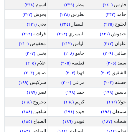
فارس
مطر
اسوم
(٢٣٨)
(٢٣٩)
(٢٤٠)
حامد
بطرس
بحوش
(٢٢٧)
(٢٢٨)
(٢٣٢)
لحلوح
البيطار
يحي
(٢٢١)
(٢٢٤)
(٢٢٥)
حندوش
البيسري
فراشه
(٢١٢)
(٢١٣)
(٢٢١)
علوان
الياس
محفوض
(٢١٠)
(٢١٢)
(٢١٢)
صافي
حامو
يخني
(٢٠٧)
(٢٠٨)
(٢٠٩)
سعد
قطعيه
علام
(٢٠٥)
(٢٠٥)
(٢٠٥)
الشقيق
فهدا
ضاهر
(٢٠٣)
(٢٠٣)
(٢٠٣)
حسنه
مرعي
سركيس
(١٩٩)
(٢٠٠)
(٢٠٢)
ياسين
حمد
نصر
(١٩٧)
(١٩٨)
(١٩٩)
خولا
كريم
دحروج
(١٩٤)
(١٩٤)
(١٩٦)
سمعان
جيده
شاهين
(١٨٨)
(١٩١)
(١٩٤)
شحاده
قويدر
الصياح
(١٨٥)
(١٨٦)
(١٨٧)
نحله
الضناوي
البقاعي
(١٨٣)
(١٨٤)
(١٨٤)