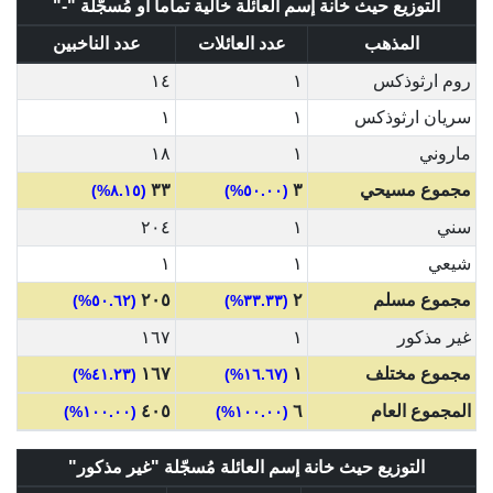
التوزيع حيث خانة إسم العائلة خالية تماماً او مُسجّلة "-"
المذهب
عدد العائلات
عدد الناخبين
روم ارثوذكس
١
١٤
سريان ارثوذكس
١
١
ماروني
١
١٨
مجموع مسيحي
٣
٣٣
(٨.١٥%)
(٥٠.٠٠%)
سني
١
٢٠٤
شيعي
١
١
مجموع مسلم
٢
٢٠٥
(٥٠.٦٢%)
(٣٣.٣٣%)
غير مذكور
١
١٦٧
مجموع مختلف
١
١٦٧
(٤١.٢٣%)
(١٦.٦٧%)
المجموع العام
٦
٤٠٥
(١٠٠.٠٠%)
(١٠٠.٠٠%)
التوزيع حيث خانة إسم العائلة مُسجّلة "غير مذكور"