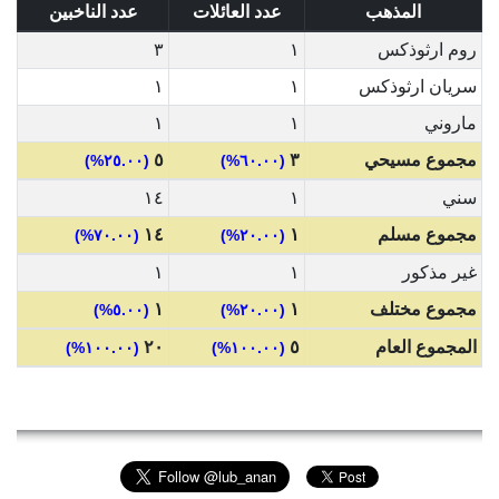
المذهب
عدد العائلات
عدد الناخبين
روم ارثوذكس
١
٣
سريان ارثوذكس
١
١
ماروني
١
١
مجموع مسيحي
٣
٥
(٢٥.٠٠%)
(٦٠.٠٠%)
سني
١
١٤
مجموع مسلم
١
١٤
(٧٠.٠٠%)
(٢٠.٠٠%)
غير مذكور
١
١
مجموع مختلف
١
١
(٥.٠٠%)
(٢٠.٠٠%)
المجموع العام
٥
٢٠
(١٠٠.٠٠%)
(١٠٠.٠٠%)