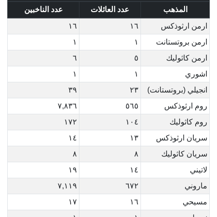
المذهب
عدد العائلات
عدد الناخبين
ارمن ارثوذكس
١٦
١٦
ارمن بروتستانت
١
١
ارمن كاثوليك
٥
٦
اشوري
١
١
انجيلي (بروتستانت)
٢٣
٣٩
روم ارثوذكس
٥٦٥
٧,٨٣٦
روم كاثوليك
١٠٤
١٧٢
سريان ارثوذكس
١٣
١٤
سريان كاثوليك
٨
٨
لاتيني
١٤
١٩
ماروني
٦٧٢
٧,١١٩
مسيحي
١٦
١٧