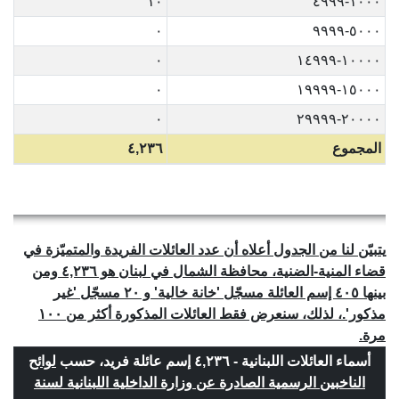
١٠
١٠٠٠-٤٩٩٩
٠
٥٠٠٠-٩٩٩٩
٠
١٠٠٠٠-١٤٩٩٩
٠
١٥٠٠٠-١٩٩٩٩
٠
٢٠٠٠٠-٢٩٩٩٩
المجموع
٤,٢٣٦
يتبيّن لنا من الجدول أعلاه أن عدد العائلات الفريدة والمتميّزة في
قضاء المنية-الضنية، محافظة الشمال في لبنان هو ٤,٢٣٦ ومن
بينها ٤٠٥ إسم العائلة مسجّل 'خانة خالية' و ٢٠ مسجّل 'غير
مذكور'.، لذلك، سنعرض فقط العائلات المذكورة أكثر من ١٠٠
مرة.
أسماء العائلات اللبنانية - ٤,٢٣٦ إسم عائلة فريد، حسب
لوائح
الناخبين الرسمية الصادرة عن وزارة الداخلية اللبنانية لسنة