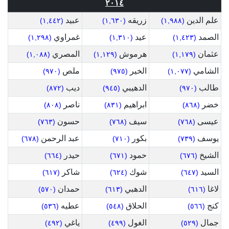
٢٠١٤
علم الدين
زريقه
عبيد
(١,٤٤٢)
(١,٦٣٠)
(١,٩٨٨)
الصمد
عيد
غمراوي
(١,٢٩٨)
(١,٣١٠)
(١,٤٢٣)
عثمان
هرموش
المصري
(١,٠٨٨)
(١,١٢٩)
(١,١٧٩)
الشامي
الخير
ملص
(٩٧٠)
(٩٧٥)
(١,٠٧٧)
طالب
الدهيبي
ديب
(٨٧٢)
(٩٤٥)
(٩٧٠)
خضر
ابراهيم
ناصر
(٨٠٨)
(٨٣١)
(٨٦٨)
عيسى
سيف
حسون
(٧٦٣)
(٧٦٨)
(٧٦٨)
يوسف
بكور
عبد الرحمن
(٦٧٨)
(٧١٠)
(٧٣٩)
الشيخ
حمود
حيدر
(٦٦٤)
(٦٧١)
(٦٧٦)
السيد
شوك
شاكر
(٦١٧)
(٦٢٤)
(٦٤٧)
لاغا
الدهبي
حمدان
(٥٧٠)
(٦١٣)
(٦١٦)
كنج
الحلاق
عطيه
(٥٣٦)
(٥٤٨)
(٥٦٦)
جمال
الغول
ياغي
(٤٩٢)
(٤٩٩)
(٥٢٩)