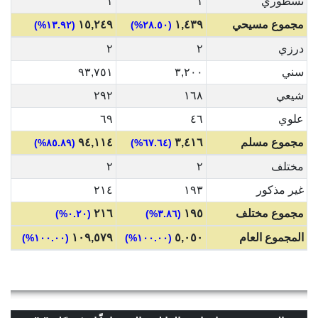
نسطوري
١
١
مجموع مسيحي
١,٤٣٩
١٥,٢٤٩
(١٣.٩٢%)
(٢٨.٥٠%)
درزي
٢
٢
سني
٣,٢٠٠
٩٣,٧٥١
شيعي
١٦٨
٢٩٢
علوي
٤٦
٦٩
مجموع مسلم
٣,٤١٦
٩٤,١١٤
(٨٥.٨٩%)
(٦٧.٦٤%)
مختلف
٢
٢
غير مذكور
١٩٣
٢١٤
مجموع مختلف
١٩٥
٢١٦
(٠.٢٠%)
(٣.٨٦%)
المجموع العام
٥,٠٥٠
١٠٩,٥٧٩
(١٠٠.٠٠%)
(١٠٠.٠٠%)