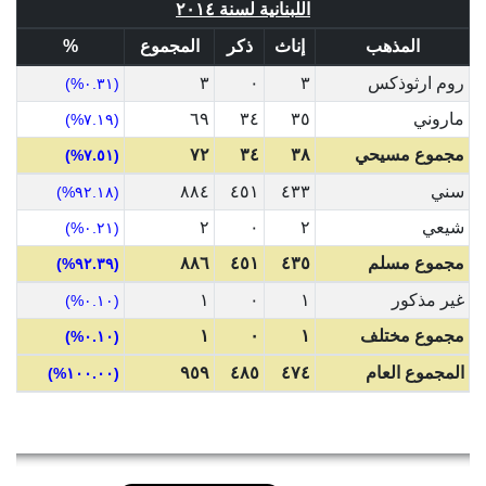
اللبنانية لسنة ٢٠١٤
المذهب
إناث
ذكر
المجموع
%
روم ارثوذكس
٣
٠
٣
(٠.٣١%)
ماروني
٣٥
٣٤
٦٩
(٧.١٩%)
مجموع مسيحي
٣٨
٣٤
٧٢
(٧.٥١%)
سني
٤٣٣
٤٥١
٨٨٤
(٩٢.١٨%)
شيعي
٢
٠
٢
(٠.٢١%)
مجموع مسلم
٤٣٥
٤٥١
٨٨٦
(٩٢.٣٩%)
غير مذكور
١
٠
١
(٠.١٠%)
مجموع مختلف
١
٠
١
(٠.١٠%)
المجموع العام
٤٧٤
٤٨٥
٩٥٩
(١٠٠.٠٠%)