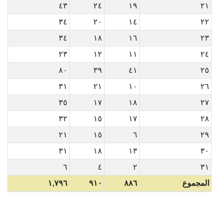
٤٣
٢٤
١٩
٢١
٣٤
٢٠
١٤
٢٢
٣٤
١٨
١٦
٢٣
٢٣
١٢
١١
٢٤
٨٠
٣٩
٤١
٢٥
٣١
٢١
١٠
٢٦
٣٥
١٧
١٨
٢٧
٣٢
١٥
١٧
٢٨
٢١
١٥
٦
٢٩
٣١
١٨
١٣
٣٠
٦
٤
٢
٣١
المجموع
٨٨٦
٩١٠
١,٧٩٦