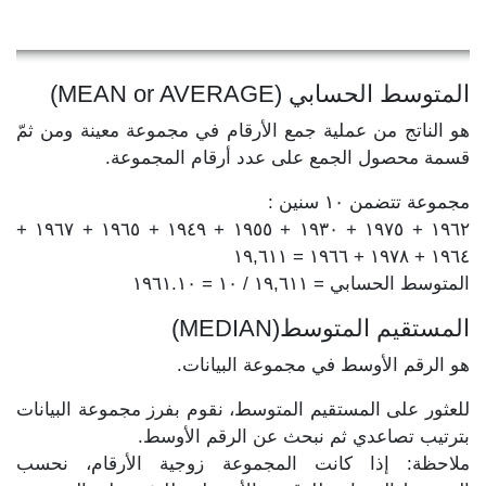
المتوسط الحسابي (MEAN or AVERAGE)
هو الناتج من عملية جمع الأرقام في مجموعة معينة ومن ثمّ
قسمة محصول الجمع على عدد أرقام المجموعة.
مجموعة تتضمن ١٠ سنين :
١٩٦٢ + ١٩٧٥ + ١٩٣٠ + ١٩٥٥ + ١٩٤٩ + ١٩٦٥ + ١٩٦٧ +
١٩٦٤ + ١٩٧٨ + ١٩٦٦ = ١٩,٦١١
المتوسط الحسابي = ١٩,٦١١ / ١٠ = ١٩٦١.١٠
المستقيم المتوسط(MEDIAN)
هو الرقم الأوسط في مجموعة البيانات.
للعثور على المستقيم المتوسط، نقوم بفرز مجموعة البيانات
بترتيب تصاعدي ثم نبحث عن الرقم الأوسط.
ملاحظة: إذا كانت المجموعة زوجية الأرقام، نحسب