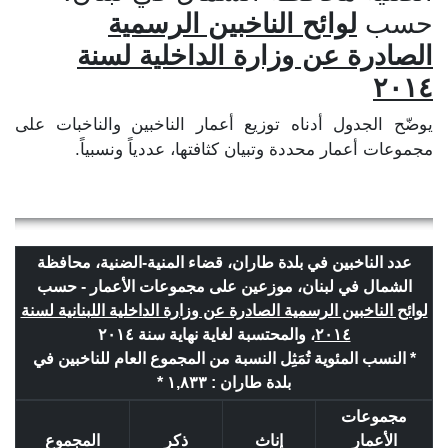
حسب
لوائح الناخبين الرسمية
الصادرة عن وزارة الداخلية لسنة
٢٠١٤
يوضّح الجدول أدناه توزيع أعمار الناخبين والناخبات على
مجموعات أعمار محددة وتبيان كثافتها، عددياً ونسبياً.
عدد الناخبين في بلدة طاران، قضاء المنية-الضنية، محافظة
الشمال في لبنان، موزعين على مجموعات الأعمار - حسب
لوائح الناخبين الرسمية الصادرة عن وزارة الداخلية اللبنانية لسنة
٢٠١٤
، والمحتسبة لغاية نهاية سنة ٢٠١٤
* النسب المئوية تُمَثِل النسبة من المجموع العام للناخبين في
بلدة طاران : ١,٨٣٣ *
مجموعات
الأعمار
إناث
ذكر
المجموع