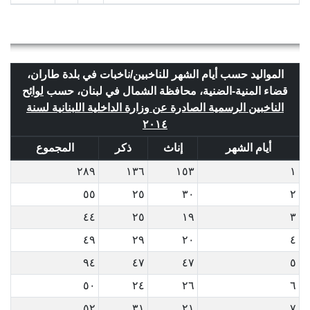
المواليد حسب أيام الشهر للناخبين/ناخبات في بلدة طاران،
قضاء المنية-الضنية، محافظة الشمال في لبنان، حسب
لوائح
الناخبين الرسمية الصادرة عن وزارة الداخلية اللبنانية لسنة
٢٠١٤
أيام الشهر
إناث
ذكر
المجموع
٢٨٩
١٣٦
١٥٣
١
٥٥
٢٥
٣٠
٢
٤٤
٢٥
١٩
٣
٤٩
٢٩
٢٠
٤
٩٤
٤٧
٤٧
٥
٥٠
٢٤
٢٦
٦
٥٢
٣١
٢١
٧