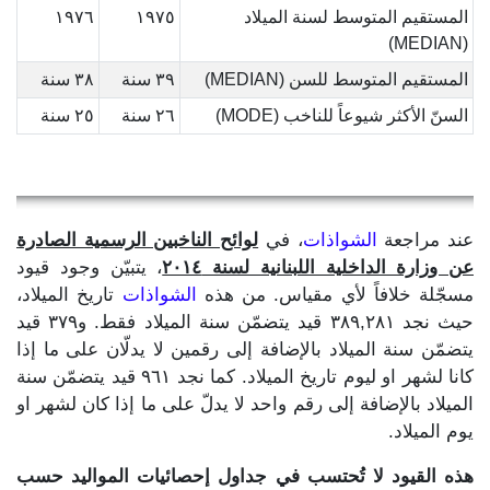
المستقيم المتوسط لسنة الميلاد
١٩٧٥
١٩٧٦
(MEDIAN)
المستقيم المتوسط للسن (MEDIAN)
٣٩ سنة
٣٨ سنة
السنّ الأكثر شيوعاً للناخب (MODE)
٢٦ سنة
٢٥ سنة
عند مراجعة
الشواذات
، في
لوائح الناخبين الرسمية الصادرة
عن وزارة الداخلية اللبنانية لسنة ٢٠١٤
، يتبيّن وجود قيود
مسجّلة خلافاً لأي مقياس. من هذه
الشواذات
تاريخ الميلاد،
حيث نجد ٣٨٩,٢٨١ قيد يتضمّن سنة الميلاد فقط. و٣٧٩ قيد
يتضمّن سنة الميلاد بالإضافة إلى رقمين لا يدلّان على ما إذا
كانا لشهر او ليوم تاريخ الميلاد. كما نجد ٩٦١ قيد يتضمّن سنة
الميلاد بالإضافة إلى رقم واحد لا يدلّ على ما إذا كان لشهر او
يوم الميلاد.
هذه القيود لا تُحتسب في جداول إحصائيات المواليد حسب