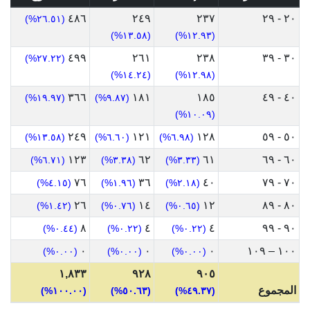
٤٨٦
٢٤٩
٢٣٧
٢٠ - ٢٩
(٢٦.٥١%)
(١٣.٥٨%)
(١٢.٩٣%)
٤٩٩
٢٦١
٢٣٨
٣٠ - ٣٩
(٢٧.٢٢%)
(١٤.٢٤%)
(١٢.٩٨%)
٣٦٦
١٨١
١٨٥
٤٠ - ٤٩
(١٩.٩٧%)
(٩.٨٧%)
(١٠.٠٩%)
٢٤٩
١٢١
١٢٨
٥٠ - ٥٩
(١٣.٥٨%)
(٦.٦٠%)
(٦.٩٨%)
١٢٣
٦٢
٦١
٦٠ - ٦٩
(٦.٧١%)
(٣.٣٨%)
(٣.٣٣%)
٧٦
٣٦
٤٠
٧٠ - ٧٩
(٤.١٥%)
(١.٩٦%)
(٢.١٨%)
٢٦
١٤
١٢
٨٠ - ٨٩
(١.٤٢%)
(٠.٧٦%)
(٠.٦٥%)
٨
٤
٤
٩٠ - ٩٩
(٠.٤٤%)
(٠.٢٢%)
(٠.٢٢%)
٠
٠
٠
١٠٠ – ١٠٩
(٠.٠٠%)
(٠.٠٠%)
(٠.٠٠%)
١,٨٣٣
٩٢٨
٩٠٥
المجموع
(١٠٠.٠٠%)
(٥٠.٦٣%)
(٤٩.٣٧%)