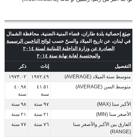
صِيَغ إحصائية بلدة طاران، قضاء المنية-الضنية، محافظة الشمال
في لبنان، عن تاريخ الميلاد والسنّ حسب
لوائح الناخبين الرسمية
الصادرة عن وزارة الداخلية اللبنانية لسنة ٢٠١٤
والمحتسبة لغاية نهاية سنة ٢٠١٤
التفصيل
إناث
ذكر
متوسط سنة الميلاد (AVERAGE)
١٩٧٢.٤٩
١٩٧٣.٠٢
متوسط السن (AVERAGE)
٤١.٥١
٤٠.٩٨
سنة
سنة
الأكبر سنا (MAX)
٩٧ سنة
٩٨ سنة
الأصغر سنا (MIN)
٢١ سنة
٢١ سنة
الفارق بين الأكبر والأصغر سنا
٧٦ سنة
٧٧ سنة
(RANGE)