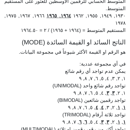
المتوسط الحسابي للرقمين الأوسطين للعثور على المستقيم
المتوسط.
١٩٦٦, ١٩٦٧, ١٩٧٥,
١٩٦٤, ١٩٦٥
١٩٣٠, ١٩٤٩, ١٩٥٥, ١٩٦٢
١٩٧٨
المستقيم المتوسط = (١٩٦٤ + ١٩٦٥) / ٢ = ١٩٦٤.٥٠
الناتج السائد او القيمة السائدة (MODE)
هو الرقم او القيمة الأكثر شيوعاً في مجموعة البيانات.
في أي مجموعة عددية:
يمكن عدم تواجد أي رقم شائع
١, ٢, ٣, ٤, ٥, ٦, ٧, ٨, ٩
تواجد رقم شائع واحد (UNIMODAL)
, ٤, ٥, ٦, ٧, ٨, ٩
٣
,
٣
١, ٢,
تواجد رقمين شائعين (BIMODAL)
, ٥, ٦, ٧, ٨, ٩
٤
,
٤
, ٢, ٣,
١
,
١
تواجد ثلاثة أرقام (TRIMODAL)
, ٧, ٨, ٩
٦
,
٦
, ٤, ٥,
٣
,
٣
, ٢,
١
,
١
تواجد أكثر من رقم، رقمين او ثلاثة (MULTIMODAL)