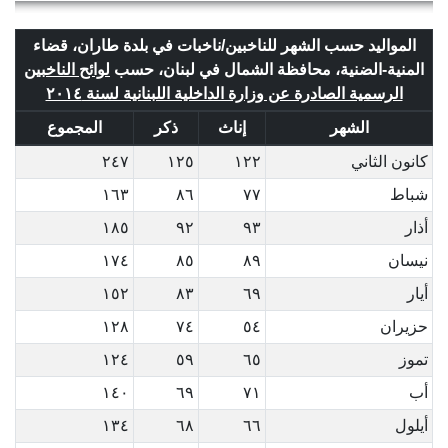
المواليد حسب الشهر للناخبين/ناخبات في بلدة طاران، قضاء
المنية-الضنية، محافظة الشمال في لبنان، حسب
لوائح الناخبين
الرسمية الصادرة عن وزارة الداخلية اللبنانية لسنة ٢٠١٤
الشهر
إناث
ذكر
المجموع
كانون الثاني
١٢٢
١٢٥
٢٤٧
شباط
٧٧
٨٦
١٦٣
أذار
٩٣
٩٢
١٨٥
نيسان
٨٩
٨٥
١٧٤
أيار
٦٩
٨٣
١٥٢
حزيران
٥٤
٧٤
١٢٨
تموز
٦٥
٥٩
١٢٤
أب
٧١
٦٩
١٤٠
أيلول
٦٦
٦٨
١٣٤