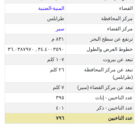
القضاء
المنية-الضنية
مركز المحافظة
طرابلس
مركز القضاء
سير
ترتفع عن سطح البحر
٨٣١ م
خطوط العرض والطول
٣٤.٤٠٠٣٥٩٠ , ٣٦.٠٣٨٧٩٧٠
تبعد عن بيروت
١٠٧ كلم
تبعد عن مركز المحافظة
٢٦ كلم
(طرابلس)
تبعد عن مركز القضاء (سير)
٧ كلم
عدد الناخبين - إناث
٣٩٥
عدد الناخبين - ذكر
٤٠١
عدد الناخبين
٧٩٦