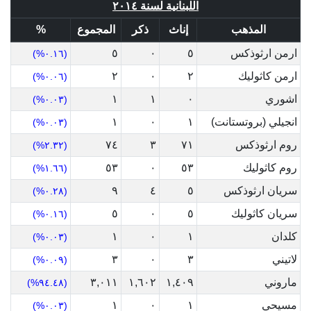
اللبنانية لسنة ٢٠١٤
المذهب
إناث
ذكر
المجموع
%
ارمن ارثوذكس
٥
٠
٥
(٠.١٦%)
ارمن كاثوليك
٢
٠
٢
(٠.٠٦%)
اشوري
٠
١
١
(٠.٠٣%)
انجيلي (بروتستانت)
١
٠
١
(٠.٠٣%)
روم ارثوذكس
٧١
٣
٧٤
(٢.٣٢%)
روم كاثوليك
٥٣
٠
٥٣
(١.٦٦%)
سريان ارثوذكس
٥
٤
٩
(٠.٢٨%)
سريان كاثوليك
٥
٠
٥
(٠.١٦%)
كلدان
١
٠
١
(٠.٠٣%)
لاتيني
٣
٠
٣
(٠.٠٩%)
ماروني
١,٤٠٩
١,٦٠٢
٣,٠١١
(٩٤.٤٨%)
مسيحي
١
٠
١
(٠.٠٣%)