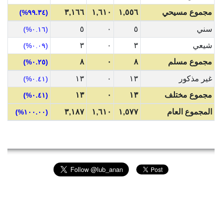
مجموع مسيحي
١,٥٥٦
١,٦١٠
٣,١٦٦
(٩٩.٣٤%)
سني
٥
٠
٥
(٠.١٦%)
شيعي
٣
٠
٣
(٠.٠٩%)
مجموع مسلم
٨
٠
٨
(٠.٢٥%)
غير مذكور
١٣
٠
١٣
(٠.٤١%)
مجموع مختلف
١٣
٠
١٣
(٠.٤١%)
المجموع العام
١,٥٧٧
١,٦١٠
٣,١٨٧
(١٠٠.٠٠%)