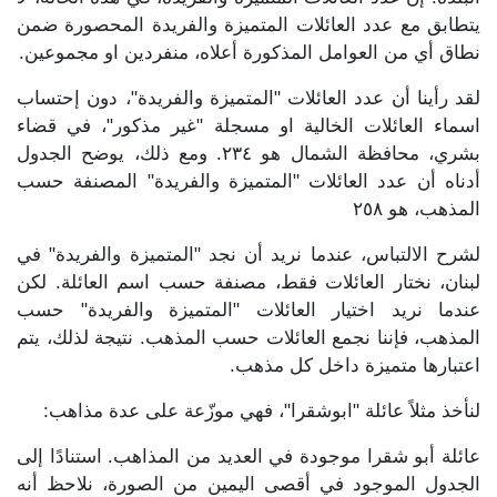
يتطابق مع عدد العائلات المتميزة والفريدة المحصورة ضمن
نطاق أي من العوامل المذكورة أعلاه، منفردين او مجموعين.
لقد رأينا أن عدد العائلات "المتميزة والفريدة"، دون إحتساب
اسماء العائلات الخالية او مسجلة "غير مذكور"، في قضاء
بشري، محافظة الشمال هو ٢٣٤. ومع ذلك، يوضح الجدول
أدناه أن عدد العائلات "المتميزة والفريدة" المصنفة حسب
المذهب، هو ٢٥٨
لشرح الالتباس، عندما نريد أن نجد "المتميزة والفريدة" في
لبنان، نختار العائلات فقط، مصنفة حسب اسم العائلة. لكن
عندما نريد اختيار العائلات "المتميزة والفريدة" حسب
المذهب، فإننا نجمع العائلات حسب المذهب. نتيجة لذلك، يتم
اعتبارها متميزة داخل كل مذهب.
لنأخذ مثلاً عائلة "ابوشقرا"، فهي موزّعة على عدة مذاهب:
عائلة أبو شقرا موجودة في العديد من المذاهب. استنادًا إلى
الجدول الموجود في أقصى اليمين من الصورة، نلاحظ أنه