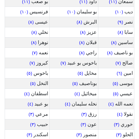
سمعان
داود
بو صعب
(١١)
(١١)
(١١)
ديب
بو سليمان
فرنسيس
(١٠)
(١٠)
(١٠)
نصر
البرش
عيسى
(٨)
(٨)
(٩)
سابا
عزيز
نخلي
(٨)
(٨)
(٨)
ساسين
قبلان
نوهرا
(٨)
(٨)
(٨)
بو ناصيف
راجي
نعمه
(٧)
(٨)
(٨)
صالح
باخوس بو عبيد
كيروز
(٧)
(٧)
(٧)
امين
مخايل
باخوس
(٥)
(٥)
(٦)
موسى
بوناصيف
النخل
(٥)
(٥)
(٥)
عيسي
ميخائيل
اسطفان
(٤)
(٤)
(٥)
نعمه الله
نخله سليمان
بو عبيد
(٤)
(٤)
(٤)
نقولا
رزق
مرعي
(٣)
(٣)
(٤)
خوري
عون
حبيب
(٣)
(٣)
(٣)
الحلو
منصور
اسكندر
(٣)
(٣)
(٣)