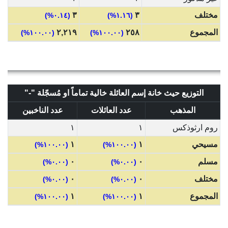
مختلف
٣
٣
(٠.١٤%)
(١.١٦%)
المجموع
٢٥٨
٢,٢١٩
(١٠٠.٠٠%)
(١٠٠.٠٠%)
التوزيع حيث خانة إسم العائلة خالية تماماً او مُسجّلة "-"
المذهب
عدد العائلات
عدد الناخبين
روم ارثوذكس
١
١
مسيحي
١
١
(١٠٠.٠٠%)
(١٠٠.٠٠%)
مسلم
٠
٠
(٠.٠٠%)
(٠.٠٠%)
مختلف
٠
٠
(٠.٠٠%)
(٠.٠٠%)
المجموع
١
١
(١٠٠.٠٠%)
(١٠٠.٠٠%)