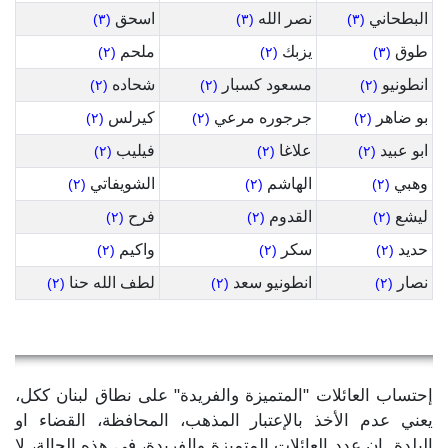
البطحاني
نصر الله
اسحق
(٣)
(٣)
(٣)
طوق
يزبك
ملحم
(٢)
(٢)
(٣)
انطونيو
مسعود كسبار
شحاده
(٢)
(٢)
(٢)
بو ضاهر
جرجوره مرعي
كيرلس
(٢)
(٢)
(٢)
ابو عبيد
علاغا
فيليب
(٢)
(٢)
(٢)
وهبي
الهاشم
الشويفاتي
(٢)
(٢)
(٢)
ليشع
القدوم
فرح
(٢)
(٢)
(٢)
حديد
سكر
واكيم
(٢)
(٢)
(٢)
نصار
انطونيو سعد
لطف الله حنا
(٢)
(٢)
(٢)
إحتساب العائلات "المتميزة والفريدة" على نطاق لبنان ككل،
يعني عدم الأخذ بالإعتبار المذهب، المحافظة، القضاء او
البلدة. إن عدد العائلات المتميزة والفريدة، في هذه الحالة، لا