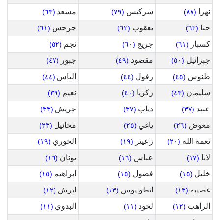
نهرا
سركيس
مسعد
(٦٣)
(٧٩)
(٨٧)
حنا
يعقوب
جرجس
(٦١)
(٦٢)
(٦٣)
كسبار
جريج
نجم
(٥٢)
(٦٠)
(٦١)
جبرائيل
مقصود
جبور
(٤٧)
(٤٩)
(٥٠)
طنوس
رفول
الياس
(٤٤)
(٤٤)
(٤٥)
سليمان
زكريا
نعيم
(٣٩)
(٤٠)
(٤٣)
عبيد
دياب
جريش
(٣٣)
(٣٧)
(٣٧)
معوض
ياغي
مخائيل
(٢٣)
(٢٥)
(٢٦)
نعمة الله
زعيتر
الخوري
(١٩)
(١٩)
(٢٠)
لابا
عباس
يونان
(١٦)
(١٦)
(١٧)
خليل
فضول
ابراهيم
(١٥)
(١٥)
(١٥)
غصيبه
انطونيوس
ابرش
(١٢)
(١٣)
(١٣)
الراهب
لحود
البدوي
(١١)
(١١)
(١٢)