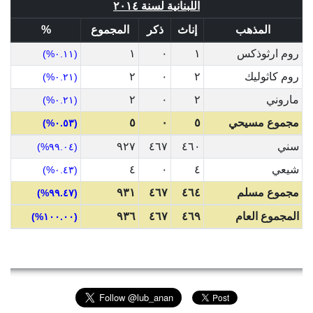
اللبنانية لسنة ٢٠١٤
المذهب
إناث
ذكر
المجموع
%
روم ارثوذكس
١
٠
١
(٠.١١%)
روم كاثوليك
٢
٠
٢
(٠.٢١%)
ماروني
٢
٠
٢
(٠.٢١%)
مجموع مسيحي
٥
٠
٥
(٠.٥٣%)
سني
٤٦٠
٤٦٧
٩٢٧
(٩٩.٠٤%)
شيعي
٤
٠
٤
(٠.٤٣%)
مجموع مسلم
٤٦٤
٤٦٧
٩٣١
(٩٩.٤٧%)
المجموع العام
٤٦٩
٤٦٧
٩٣٦
(١٠٠.٠٠%)