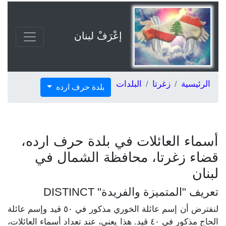
إعْرَفْ لبنان
الرئيسية
زغرتا
البلدات
بلدة حرف ارده
أسماء العائلات في بلدة حرف ارده،
قضاء زغرتا، محافظة الشمال في
لبنان
تعريف "المتميزة والفريدة" DISTINCT
لنفترض أن إسم عائلة الخوري مذكور في ٥٠ قيد وإسم عائلة
الحاج مذكور في ٤٠ قيد. هذا يعني، عند تعداد أسماء العائلات،