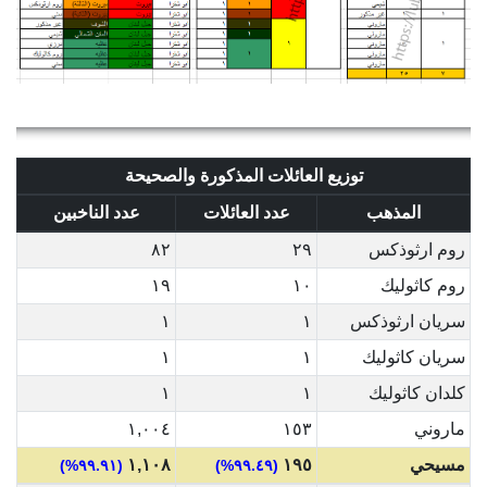
توزيع العائلات المذكورة والصحيحة
المذهب
عدد العائلات
عدد الناخبين
روم ارثوذكس
٢٩
٨٢
روم كاثوليك
١٠
١٩
سريان ارثوذكس
١
١
سريان كاثوليك
١
١
كلدان كاثوليك
١
١
ماروني
١٥٣
١,٠٠٤
مسيحي
١٩٥
١,١٠٨
(٩٩.٩١%)
(٩٩.٤٩%)