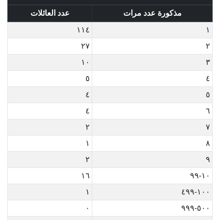
مذكورة عدد مرات
عدد العائلات
١١٤
١
٢٧
٢
١٠
٣
٥
٤
٤
٥
٤
٦
٢
٧
١
٨
٢
٩
١٦
١٠-٩٩
١
١٠٠-٤٩٩
٠
٥٠٠-٩٩٩