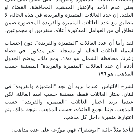
يعني عدم الأخذ بالإعتبار المذهب، المحافظة، القضاء او
البلدة. إن عدد العائلات المتميزة والفريدة، في هذه الحالة، لا
يتطابق مع عدد العائلات المتميزة والفريدة المحصورة ضمن
نطاق أي من العوامل المذكورة أعلاه، منفردين او مجموعين.
لقد رأينا أن عدد العائلات "المتميزة والفريدة"، دون إحتساب
اسماء العائلات الخالية او مسجلة "غير مذكور"، في قضاء
زغرتا، محافظة الشمال هو ١٨٥. ومع ذلك، يوضح الجدول
أدناه أن عدد العائلات "المتميزة والفريدة" المصنفة حسب
المذهب، هو ١٩٦
لشرح الالتباس، عندما نريد أن نجد "المتميزة والفريدة" في
لبنان، نختار العائلات فقط، مصنفة حسب اسم العائلة. لكن
عندما نريد اختيار العائلات "المتميزة والفريدة" حسب
المذهب، فإننا نجمع العائلات حسب المذهب. نتيجة لذلك، يتم
اعتبارها متميزة داخل كل مذهب.
لنأخذ مثلاً عائلة "ابوشقرا"، فهي موزّعة على عدة مذاهب: