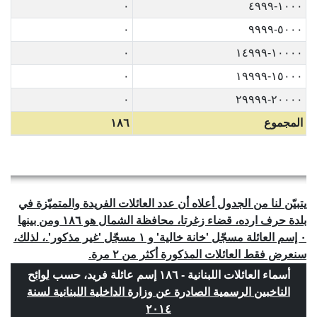
٠
١٠٠٠-٤٩٩٩
٠
٥٠٠٠-٩٩٩٩
٠
١٠٠٠٠-١٤٩٩٩
٠
١٥٠٠٠-١٩٩٩٩
٠
٢٠٠٠٠-٢٩٩٩٩
المجموع
١٨٦
يتبيّن لنا من الجدول أعلاه أن عدد العائلات الفريدة والمتميّزة في
بلدة حرف ارده، قضاء زغرتا، محافظة الشمال هو ١٨٦ ومن بينها
٠ إسم العائلة مسجّل 'خانة خالية' و ١ مسجّل 'غير مذكور'.، لذلك،
سنعرض فقط العائلات المذكورة أكثر من ٢ مرة.
أسماء العائلات اللبنانية - ١٨٦ إسم عائلة فريد، حسب
لوائح
الناخبين الرسمية الصادرة عن وزارة الداخلية اللبنانية لسنة
٢٠١٤