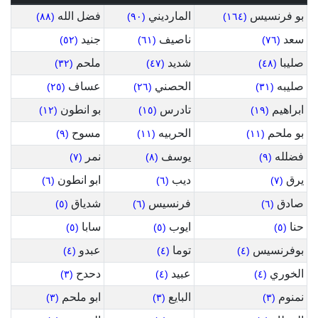
بو فرنسيس
المارديني
فضل الله
(٨٨)
(٩٠)
(١٦٤)
سعد
ناصيف
جنيد
(٥٢)
(٦١)
(٧٦)
صليبا
شديد
ملحم
(٣٢)
(٤٧)
(٤٨)
صليبه
الحصني
عساف
(٢٥)
(٢٦)
(٣١)
ابراهيم
تادرس
بو انطون
(١٢)
(١٥)
(١٩)
بو ملحم
الحربيه
مسوح
(٩)
(١١)
(١١)
فضلله
يوسف
نمر
(٧)
(٨)
(٩)
يرق
ديب
ابو انطون
(٦)
(٦)
(٧)
صادق
فرنسيس
شدياق
(٥)
(٦)
(٦)
حنا
ايوب
سابا
(٥)
(٥)
(٥)
بوفرنسيس
توما
عبدو
(٤)
(٤)
(٤)
الخوري
عبيد
دحدح
(٣)
(٤)
(٤)
نمنوم
البايع
ابو ملحم
(٣)
(٣)
(٣)