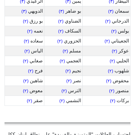
البيطار
يمين
الرعيدي
(٣)
(٣)
(٣)
سمعان
بو ضاهر
الدويهي
(٣)
(٣)
(٣)
الدرجاني
الضناوي
بو رزق
(٢)
(٢)
(٢)
بولس
السكاف
نعمه
(٢)
(٢)
(٢)
الجعيتاني
الحزوري
سعاده
(٢)
(٢)
(٢)
عوكر
مسلم
الياس
(٢)
(٢)
(٢)
الحلبي
العجمي
صغابي
(٢)
(٢)
(٢)
شلهوب
نجيم
فرح
(٢)
(٢)
(٢)
محفوض
نصر
شاهين
(٢)
(٢)
(٢)
منصور
الترس
معوض
(٢)
(٢)
(٢)
بركات
النشمي
صقر
(٢)
(٢)
(٢)
إحتساب العائلات "المتميزة والفريدة" على نطاق لبنان ككل،