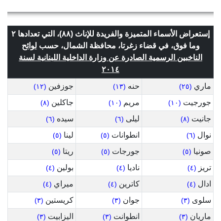
إستعراض الأسماء المتميزة والفريدة للإناث (٨٨)، التي تعدادها ٢
وما فوق، في قضاء زغرتا، محافظة الشمال، حسب
لوائح
الناخبين الرسمية الصادرة عن وزارة الداخلية اللبنانية لسنة
٢٠١٤
ماري
حنه
جوزفين
(١٢)
(١٣)
(٢٥)
جورجيت
مريم
جاكلين
(٨)
(١٠)
(١٠)
جانيت
ليلى
سيده
(٦)
(٦)
(٨)
نوال
انطوانات
لينا
(٥)
(٥)
(٦)
صونيا
جورجات
ريتا
(٥)
(٥)
(٥)
تريز
ناديا
بولين
(٤)
(٤)
(٤)
ادال
كاترين
ميراي
(٤)
(٤)
(٤)
سلوى
جوان
كريستين
(٣)
(٣)
(٣)
ماريان
انطوانت
اليزابيت
(٣)
(٣)
(٣)