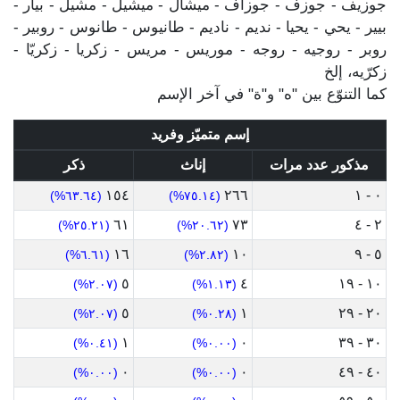
جوزيف - جوزف - جوزاف - ميشال - ميشيل - مشيل - بيار -
بيير - يحي - يحيا - نديم - ناديم - طانيوس - طانوس - روبير -
روبر - روجيه - روجه - موريس - مريس - زكريا - زكريّا -
زكرّيه، إلخ
كما التنوّع بين "ه" و"ة" في آخر الإسم
إسم متميّز وفريد
مذكور عدد مرات
إناث
ذكر
١٥٤
٢٦٦
٠ - ١
(٦٣.٦٤%)
(٧٥.١٤%)
٦١
٧٣
٢ - ٤
(٢٥.٢١%)
(٢٠.٦٢%)
١٦
١٠
٥ - ٩
(٦.٦١%)
(٢.٨٢%)
٥
٤
١٠ - ١٩
(٢.٠٧%)
(١.١٣%)
٥
١
٢٠ - ٢٩
(٢.٠٧%)
(٠.٢٨%)
١
٠
٣٠ - ٣٩
(٠.٤١%)
(٠.٠٠%)
٠
٠
٤٠ - ٤٩
(٠.٠٠%)
(٠.٠٠%)