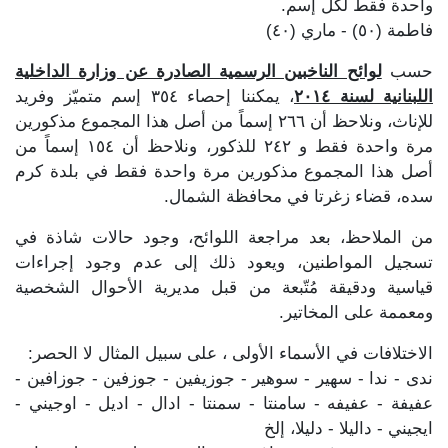
واحدة فقط لكل إسم.
فاطمة (٥٠) - ماري (٤٠)
حسب
لوائح الناخبين الرسمية الصادرة عن وزارة الداخلية
اللبنانية لسنة ٢٠١٤
، يمكننا إحصاء ٣٥٤ إسم متميّز وفريد
للإناث، ونلاحظ أن ٢٦٦ إسماً من أصل هذا المجموع مذكورين
مرة واحدة فقط و ٢٤٢ للذكور، ونلاحظ أن ١٥٤ إسماً من
أصل هذا المجموع مذكورين مرة واحدة فقط في بلدة كرم
سده، قضاء زغرتا في محافظة الشمال.
من الملاحظ، بعد مراجعة اللوائح، وجود حالات شاذة في
تسجيل المواطنين، ويعود ذلك إلى عدم وجود إجراءات
قياسية ودقيقة مُتّبعة من قبل مديرية الأحوال الشخصية
ومعممة على المخاتير.
الاختلافات في الأسماء الأولى ، على سبيل المثال لا الحصر:
ندى - ندا - سهير - سوهير - جوزيفين - جوزفين - جوزافين -
عفيفة - عفيفه - سامنتا - سمنتا - ادال - اديل - اوجيني -
ايجيني - داليلا - دليلا، إلخ