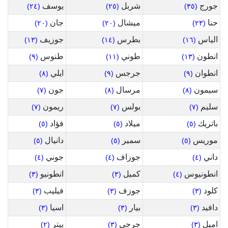
جورج
شربل
يوسف
(٢٤)
(٢٥)
(٣٥)
حنا
ميشال
جان
(٢٠)
(٢٠)
(٢٣)
الياس
بطرس
جوزيف
(١٣)
(١٤)
(١٦)
انطون
طوني
طنوس
(٩)
(١١)
(١٣)
انطوان
جرجس
ايلي
(٨)
(٩)
(٩)
سيمون
مرسال
جون
(٧)
(٨)
(٨)
سليم
بولس
ريمون
(٧)
(٧)
(٧)
باتريك
ميلاد
فؤاد
(٥)
(٥)
(٥)
موريس
سمير
دانيال
(٥)
(٥)
(٥)
داني
جوزاف
جوني
(٤)
(٤)
(٤)
انطونيوس
كميل
انطونيو
(٣)
(٣)
(٤)
كلود
جوزف
فيليب
(٣)
(٣)
(٣)
دافيد
بيار
اسيا
(٣)
(٣)
(٣)
اميل
جرجي
بيتر
(٢)
(٣)
(٣)