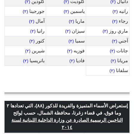
دانيال
كلوديت
كلودين
(٢)
(٢)
(٢)
رانيه
ياسمين
جورجينا
(٢)
(٢)
(٢)
رجاء
ماريا
آمال
(٢)
(٢)
(٢)
ماري روز
سيزان
رانيا
(٢)
(٢)
(٢)
آجني
سميا
كتور
(٢)
(٢)
(٢)
جانات
فوزيه
شيرين
(٢)
(٢)
(٢)
مريانا
فاديا
باتريسيا
(٢)
(٢)
(٢)
سلفانا
(٢)
إستعراض الأسماء المتميزة والفريدة للذكور (٨٨)، التي تعدادها ٢
وما فوق، في قضاء زغرتا، محافظة الشمال، حسب
لوائح
الناخبين الرسمية الصادرة عن وزارة الداخلية اللبنانية لسنة
٢٠١٤