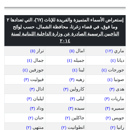
إستعراض الأسماء المتميزة والفريدة للإناث (٦٧)، التي تعدادها ٢
وما فوق، في قضاء زغرتا، محافظة الشمال، حسب
لوائح
الناخبين الرسمية الصادرة عن وزارة الداخلية اللبنانية لسنة
٢٠١٤
ماري
امال
تراز
(٥)
(٥)
(١٢)
ديانا
جميله
جمال
(٤)
(٤)
(٤)
جورجات
لينا
جوزفين
(٤)
(٤)
(٤)
صونيا
زهيه
فيوليت
(٣)
(٣)
(٤)
هدى
كارولين
ادال
(٣)
(٣)
(٣)
ماريات
ليلى
ليليان
(٣)
(٣)
(٣)
سميره
سيده
وداد
(٣)
(٣)
(٣)
جويس
جاكلين
حنان
(٢)
(٢)
(٢)
رانيا
انطوانيت
منتهى
(٢)
(٢)
(٢)