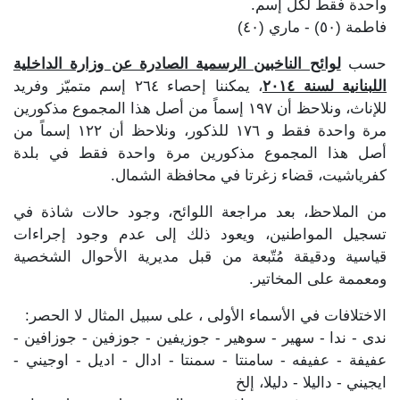
واحدة فقط لكل إسم.
فاطمة (٥٠) - ماري (٤٠)
حسب
لوائح الناخبين الرسمية الصادرة عن وزارة الداخلية
اللبنانية لسنة ٢٠١٤
، يمكننا إحصاء ٢٦٤ إسم متميّز وفريد
للإناث، ونلاحظ أن ١٩٧ إسماً من أصل هذا المجموع مذكورين
مرة واحدة فقط و ١٧٦ للذكور، ونلاحظ أن ١٢٢ إسماً من
أصل هذا المجموع مذكورين مرة واحدة فقط في بلدة
كفرياشيت، قضاء زغرتا في محافظة الشمال.
من الملاحظ، بعد مراجعة اللوائح، وجود حالات شاذة في
تسجيل المواطنين، ويعود ذلك إلى عدم وجود إجراءات
قياسية ودقيقة مُتّبعة من قبل مديرية الأحوال الشخصية
ومعممة على المخاتير.
الاختلافات في الأسماء الأولى ، على سبيل المثال لا الحصر:
ندى - ندا - سهير - سوهير - جوزيفين - جوزفين - جوزافين -
عفيفة - عفيفه - سامنتا - سمنتا - ادال - اديل - اوجيني -
ايجيني - داليلا - دليلا، إلخ