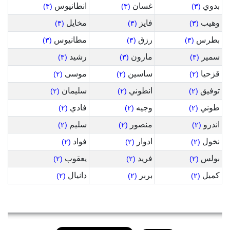
بدوي
غسان
انطانيوس
(٣)
(٣)
(٣)
وهيب
فايز
مخايل
(٣)
(٣)
(٣)
بطرس
رزق
مطانيوس
(٣)
(٣)
(٣)
سمير
مارون
رشيد
(٣)
(٣)
(٣)
قزحيا
ساسين
موسى
(٢)
(٢)
(٢)
توفيق
انطوني
سليمان
(٢)
(٢)
(٢)
طوني
وجيه
فادي
(٢)
(٢)
(٢)
اندرو
منصور
سليم
(٢)
(٢)
(٢)
نخول
ادوار
فواد
(٢)
(٢)
(٢)
بولس
فريد
يعقوب
(٢)
(٢)
(٢)
كميل
بربر
دانيال
(٢)
(٢)
(٢)