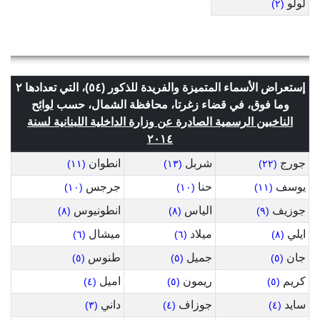
لولو
(٢)
إستعراض الأسماء المتميزة والفريدة للذكور (٥٤)، التي تعدادها ٢
وما فوق، في قضاء زغرتا، محافظة الشمال، حسب
لوائح
الناخبين الرسمية الصادرة عن وزارة الداخلية اللبنانية لسنة
٢٠١٤
جورج
شربل
انطوان
(١١)
(١٣)
(٢٢)
يوسف
حنا
جرجس
(١٠)
(١٠)
(١١)
جوزيف
الياس
انطونيوس
(٨)
(٨)
(٩)
ايلي
ميلاد
ميشال
(٦)
(٦)
(٨)
جان
جميل
طنوس
(٥)
(٥)
(٥)
كريم
ريمون
اميل
(٤)
(٥)
(٥)
سايد
جوزاف
داني
(٣)
(٤)
(٤)