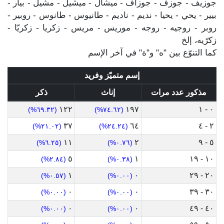
جوزيف - جوزف - جوزاف - ميشال - ميشيل - مشيل - بيار -
بيير - يحي - يحيا - نديم - ناديم - طانيوس - طانوس - روبير -
روبر - روجيه - روجه - موريس - مريس - زكريا - زكريّا -
زكرّيه، إلخ
كما التنوّع بين "ه" و"ة" في آخر الإسم
إسم متميّز وفريد
مذكور عدد مرات
إناث
ذكر
١٢٢
١٩٧
٠ - ١
(٦٩.٣٢%)
(٧٤.٦٢%)
٣٧
٦٤
٢ - ٤
(٢١.٠٢%)
(٢٤.٢٤%)
١١
٢
٥ - ٩
(٦.٢٥%)
(٠.٧٦%)
٥
١
١٠ - ١٩
(٢.٨٤%)
(٠.٣٨%)
١
٠
٢٠ - ٢٩
(٠.٥٧%)
(٠.٠٠%)
٠
٠
٣٠ - ٣٩
(٠.٠٠%)
(٠.٠٠%)
٠
٠
٤٠ - ٤٩
(٠.٠٠%)
(٠.٠٠%)