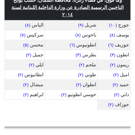
وما فوق، في قضاء زغرتا، محافظة الشمال، حسب
لوائح
الناخبين الرسمية الصادرة عن وزارة الداخلية اللبنانية لسنة
٢٠١٤
جورج
شربل
الياس
(٨)
(٩)
(١٠)
يوسف
باخوس
سركيس
(٧)
(٨)
(٨)
جوزيف
انطونيوس
محسن
(٥)
(٦)
(٦)
انطون
بطرس
جميل
(٢)
(٣)
(٣)
ريمون
ملحم
ايلي
(٢)
(٢)
(٢)
اميل
طوني
انطانيوس
(٢)
(٢)
(٢)
حميد
انطوان
ميشال
(٢)
(٢)
(٢)
داني
خوسي انطونيو
ابراهيم
(٢)
(٢)
(٢)
جوزاف
(٢)