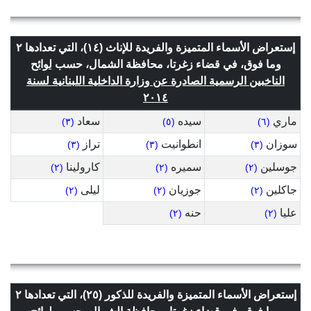
إستعراض الأسماء المتميزة والفريدة للإناث (١٤)، التي تعدادها ٢
وما فوق، في قضاء زغرتا، محافظة الشمال، حسب
لوائح
الناخبين الرسمية الصادرة عن وزارة الداخلية اللبنانية لسنة
٢٠١٤
ماري
سيده
سعاد
(٣)
(٥)
(٦)
سوزان
انطوانيت
تراز
(٣)
(٣)
(٣)
جوسلين
سميره
كارولينا
(٢)
(٢)
(٢)
جاكلين
جوزيان
ليلى
(٢)
(٢)
(٢)
عليا
حنه
(٢)
(٢)
إستعراض الأسماء المتميزة والفريدة للذكور (٢٥)، التي تعدادها ٢