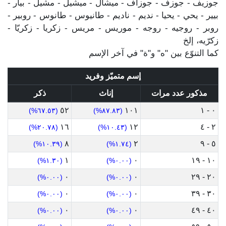
جوزيف - جوزف - جوزاف - ميشال - ميشيل - مشيل - بيار -
بيير - يحي - يحيا - نديم - ناديم - طانيوس - طانوس - روبير -
روبر - روجيه - روجه - موريس - مريس - زكريا - زكريّا -
زكرّيه، إلخ
كما التنوّع بين "ه" و"ة" في آخر الإسم
إسم متميّز وفريد
مذكور عدد مرات
إناث
ذكر
٥٢
١٠١
٠ - ١
(٦٧.٥٣%)
(٨٧.٨٣%)
١٦
١٢
٢ - ٤
(٢٠.٧٨%)
(١٠.٤٣%)
٨
٢
٥ - ٩
(١٠.٣٩%)
(١.٧٤%)
١
٠
١٠ - ١٩
(١.٣٠%)
(٠.٠٠%)
٠
٠
٢٠ - ٢٩
(٠.٠٠%)
(٠.٠٠%)
٠
٠
٣٠ - ٣٩
(٠.٠٠%)
(٠.٠٠%)
٠
٠
٤٠ - ٤٩
(٠.٠٠%)
(٠.٠٠%)