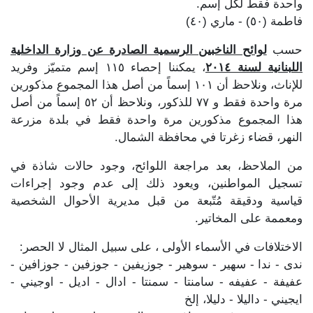
واحدة فقط لكل إسم.
فاطمة (٥٠) - ماري (٤٠)
حسب
لوائح الناخبين الرسمية الصادرة عن وزارة الداخلية
اللبنانية لسنة ٢٠١٤
، يمكننا إحصاء ١١٥ إسم متميّز وفريد
للإناث، ونلاحظ أن ١٠١ إسماً من أصل هذا المجموع مذكورين
مرة واحدة فقط و ٧٧ للذكور، ونلاحظ أن ٥٢ إسماً من أصل
هذا المجموع مذكورين مرة واحدة فقط في بلدة مزرعة
النهر، قضاء زغرتا في محافظة الشمال.
من الملاحظ، بعد مراجعة اللوائح، وجود حالات شاذة في
تسجيل المواطنين، ويعود ذلك إلى عدم وجود إجراءات
قياسية ودقيقة مُتّبعة من قبل مديرية الأحوال الشخصية
ومعممة على المخاتير.
الاختلافات في الأسماء الأولى ، على سبيل المثال لا الحصر:
ندى - ندا - سهير - سوهير - جوزيفين - جوزفين - جوزافين -
عفيفة - عفيفه - سامنتا - سمنتا - ادال - اديل - اوجيني -
ايجيني - داليلا - دليلا، إلخ