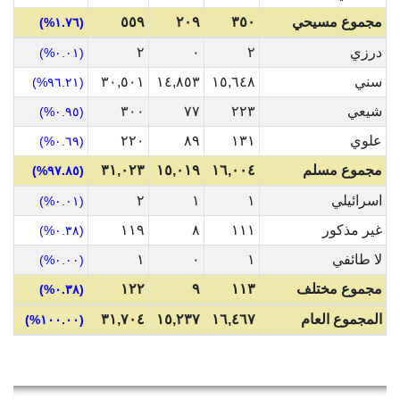
مجموع مسيحي
٣٥٠
٢٠٩
٥٥٩
(١.٧٦%)
درزي
٢
٠
٢
(٠.٠١%)
سني
١٥,٦٤٨
١٤,٨٥٣
٣٠,٥٠١
(٩٦.٢١%)
شيعي
٢٢٣
٧٧
٣٠٠
(٠.٩٥%)
علوي
١٣١
٨٩
٢٢٠
(٠.٦٩%)
مجموع مسلم
١٦,٠٠٤
١٥,٠١٩
٣١,٠٢٣
(٩٧.٨٥%)
اسرائيلي
١
١
٢
(٠.٠١%)
غير مذكور
١١١
٨
١١٩
(٠.٣٨%)
لا طائفي
١
٠
١
(٠.٠٠%)
مجموع مختلف
١١٣
٩
١٢٢
(٠.٣٨%)
المجموع العام
١٦,٤٦٧
١٥,٢٣٧
٣١,٧٠٤
(١٠٠.٠٠%)