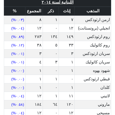
اللبنانية لسنة ٢٠١٤
المذهب
إناث
ذكر
المجموع
%
ارمن ارثوذكس
٧
١
٨
(٠.٠٣%)
انجيلي (بروتستانت)
١٢
٠
١٢
(٠.٠٤%)
روم ارثوذكس
١٤٩
١٣٤
٢٨٣
(٠.٨٩%)
روم كاثوليك
٣٣
٥
٣٨
(٠.١٢%)
سريان ارثوذكس
٣
٠
٣
(٠.٠١%)
سريان كاثوليك
١
٣
٤
(٠.٠١%)
شهود يهوه
١
٠
١
(٠.٠٠%)
قبطي ارثوذكس
٠
١
١
(٠.٠٠%)
كلدان
١
٠
١
(٠.٠٠%)
لاتيني
١١
١
١٢
(٠.٠٤%)
ماروني
١٢٠
٦٤
١٨٤
(٠.٥٨%)
مسيحي
١٢
٠
١٢
(٠.٠٤%)