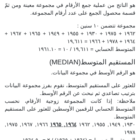
هو الناتج من عملية جمع الأرقام في مجموعة معينة ومن ثمّ
قسمة محصول الجمع على عدد أرقام المجموعة.
مجموعة تتضمن ١٠ سنين :
١٩٦٢ + ١٩٧٥ + ١٩٣٠ + ١٩٥٥ + ١٩٤٩ + ١٩٦٥ + ١٩٦٧ +
١٩٦٤ + ١٩٧٨ + ١٩٦٦ = ١٩,٦١١
المتوسط الحسابي = ١٩,٦١١ / ١٠ = ١٩٦١.١٠
المستقيم المتوسط(MEDIAN)
هو الرقم الأوسط في مجموعة البيانات.
للعثور على المستقيم المتوسط، نقوم بفرز مجموعة البيانات
بترتيب تصاعدي ثم نبحث عن الرقم الأوسط.
ملاحظة: إذا كانت المجموعة زوجية الأرقام، نحسب
المتوسط الحسابي للرقمين الأوسطين للعثور على المستقيم
المتوسط.
١٩٦٦, ١٩٦٧, ١٩٧٥,
١٩٦٤, ١٩٦٥
١٩٣٠, ١٩٤٩, ١٩٥٥, ١٩٦٢
١٩٧٨