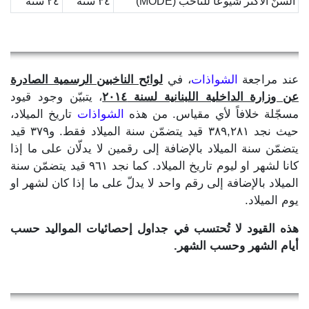
السنّ الأكثر شيوعاً للناخب (MODE)
٣٤ سنة
٢٤ سنة
عند مراجعة
الشواذات
، في
لوائح الناخبين الرسمية الصادرة
عن وزارة الداخلية اللبنانية لسنة ٢٠١٤
، يتبيّن وجود قيود
مسجّلة خلافاً لأي مقياس. من هذه
الشواذات
تاريخ الميلاد،
حيث نجد ٣٨٩,٢٨١ قيد يتضمّن سنة الميلاد فقط. و٣٧٩ قيد
يتضمّن سنة الميلاد بالإضافة إلى رقمين لا يدلّان على ما إذا
كانا لشهر او ليوم تاريخ الميلاد. كما نجد ٩٦١ قيد يتضمّن سنة
الميلاد بالإضافة إلى رقم واحد لا يدلّ على ما إذا كان لشهر او
يوم الميلاد.
هذه القيود لا تُحتسب في جداول إحصائيات المواليد حسب
أيام الشهر وحسب الشهر.