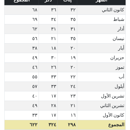
كانون الثاني
٣٢
٣٦
٦٨
شباط
٣٥
٣٤
٦٩
أذار
٣١
٣١
٦٢
نيسان
٣٥
٢١
٥٦
أيار
٢٠
١٨
٣٨
حزيران
١٩
٣٠
٤٩
تموز
٢٠
٢٦
٤٦
أب
٢٢
٣٣
٥٥
أيلول
٢٤
٣٣
٥٧
تشرين الأول
٢٣
١٧
٤٠
تشرين الثاني
٢١
٢٨
٤٩
كانون الأول
١٦
١٧
٣٣
المجموع
٢٩٨
٣٢٤
٦٢٢