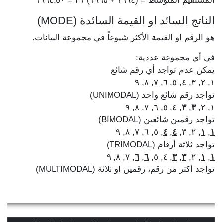
المستقيم المتوسط = (١٩٦٤ + ١٩٦٥) / ٢ = ١٩٦٤.٥٠
الناتج السائد او القيمة السائدة (MODE)
هو الرقم او القيمة الأكثر شيوعاً في مجموعة البيانات.
في أي مجموعة عددية:
يمكن عدم تواجد أي رقم شائع
١, ٢, ٣, ٤, ٥, ٦, ٧, ٨, ٩
تواجد رقم شائع واحد (UNIMODAL)
, ٤, ٥, ٦, ٧, ٨, ٩
٣
,
٣
١, ٢,
تواجد رقمين شائعين (BIMODAL)
, ٥, ٦, ٧, ٨, ٩
٤
,
٤
, ٢, ٣,
١
,
١
تواجد ثلاثة أرقام (TRIMODAL)
, ٧, ٨, ٩
٦
,
٦
, ٤, ٥,
٣
,
٣
, ٢,
١
,
١
تواجد أكثر من رقم، رقمين او ثلاثة (MULTIMODAL)