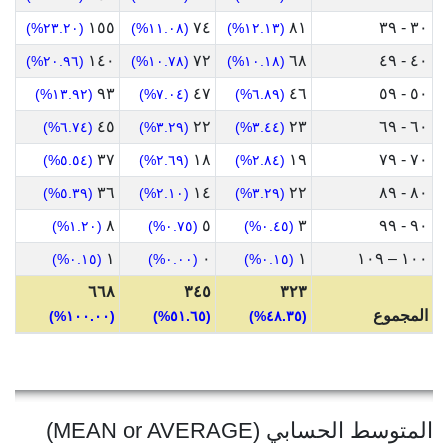
١٥٥
٧٤
٨١
٣٠ - ٣٩
(٢٣.٢٠%)
(١١.٠٨%)
(١٢.١٣%)
١٤٠
٧٢
٦٨
٤٠ - ٤٩
(٢٠.٩٦%)
(١٠.٧٨%)
(١٠.١٨%)
٩٣
٤٧
٤٦
٥٠ - ٥٩
(١٣.٩٢%)
(٧.٠٤%)
(٦.٨٩%)
٤٥
٢٢
٢٣
٦٠ - ٦٩
(٦.٧٤%)
(٣.٢٩%)
(٣.٤٤%)
٣٧
١٨
١٩
٧٠ - ٧٩
(٥.٥٤%)
(٢.٦٩%)
(٢.٨٤%)
٣٦
١٤
٢٢
٨٠ - ٨٩
(٥.٣٩%)
(٢.١٠%)
(٣.٢٩%)
٨
٥
٣
٩٠ - ٩٩
(١.٢٠%)
(٠.٧٥%)
(٠.٤٥%)
١
٠
١
١٠٠ – ١٠٩
(٠.١٥%)
(٠.٠٠%)
(٠.١٥%)
٦٦٨
٣٤٥
٣٢٣
المجموع
(١٠٠.٠٠%)
(٥١.٦٥%)
(٤٨.٣٥%)
المتوسط الحسابي (MEAN or AVERAGE)