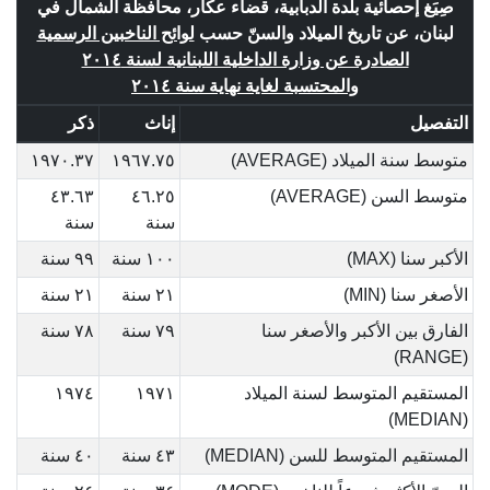
صِيَغ إحصائية بلدة الدبابية، قضاء عكار، محافظة الشمال في
لبنان، عن تاريخ الميلاد والسنّ حسب
لوائح الناخبين الرسمية
الصادرة عن وزارة الداخلية اللبنانية لسنة ٢٠١٤
والمحتسبة لغاية نهاية سنة ٢٠١٤
التفصيل
إناث
ذكر
متوسط سنة الميلاد (AVERAGE)
١٩٦٧.٧٥
١٩٧٠.٣٧
متوسط السن (AVERAGE)
٤٦.٢٥
٤٣.٦٣
سنة
سنة
الأكبر سنا (MAX)
١٠٠ سنة
٩٩ سنة
الأصغر سنا (MIN)
٢١ سنة
٢١ سنة
الفارق بين الأكبر والأصغر سنا
٧٩ سنة
٧٨ سنة
(RANGE)
المستقيم المتوسط لسنة الميلاد
١٩٧١
١٩٧٤
(MEDIAN)
المستقيم المتوسط للسن (MEDIAN)
٤٣ سنة
٤٠ سنة