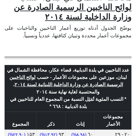
لوائح الناخبين الرسمية الصادرة عن
وزارة الداخلية لسنة ٢٠١٤
يوضّح الجدول أدناه توزيع أعمار الناخبين والناخبات على
مجموعات أعمار محددة وتبيان كثافتها، عددياً ونسبياً.
عدد الناخبين في بلدة الدبابية، قضاء عكار، محافظة الشمال في
لبنان، موزعين على مجموعات الأعمار - حسب
لوائح الناخبين
الرسمية الصادرة عن وزارة الداخلية اللبنانية لسنة ٢٠١٤
،
والمحتسبة لغاية نهاية سنة ٢٠١٤
* النسب المئوية تُمَثِل النسبة من المجموع العام للناخبين في
بلدة الدبابية : ٦٦٨ *
مجموعات
الأعمار
إناث
ذكر
المجموع
١٥٣
٩٣
٦٠
٢٠ - ٢٩
(٢٢.٩٠%)
(١٣.٩٢%)
(٨.٩٨%)