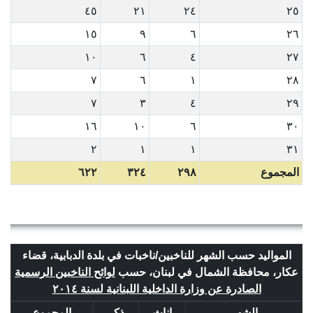
٤٥
٢١
٢٤
٢٥
١٥
٩
٦
٢٦
١٠
٦
٤
٢٧
٧
٦
١
٢٨
٧
٣
٤
٢٩
١٦
١٠
٦
٣٠
٢
١
١
٣١
المجموع
٢٩٨
٣٢٤
٦٢٢
المواليد حسب الشهر للناخبين/ناخبات في بلدة الدبابية، قضاء
عكار، محافظة الشمال في لبنان، حسب
لوائح الناخبين الرسمية
الصادرة عن وزارة الداخلية اللبنانية لسنة ٢٠١٤
الشهر
إناث
ذكر
المجموع