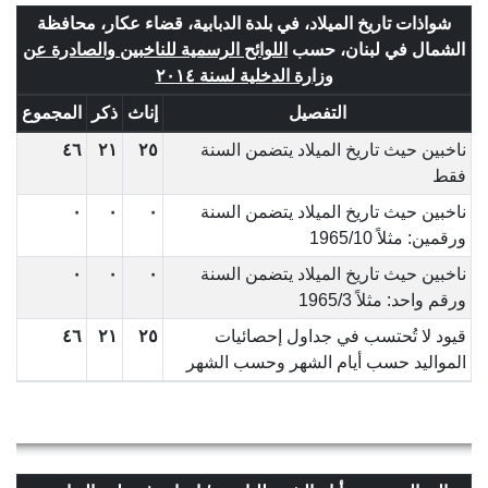
شواذات تاريخ الميلاد، في بلدة الدبابية، قضاء عكار، محافظة
الشمال في لبنان، حسب
اللوائح الرسمية للناخبين والصادرة عن
وزارة الدخلية لسنة ٢٠١٤
التفصيل
إناث
ذكر
المجموع
ناخبين حيث تاريخ الميلاد يتضمن السنة
٢٥
٢١
٤٦
فقط
ناخبين حيث تاريخ الميلاد يتضمن السنة
٠
٠
٠
ورقمين: مثلاً 1965/10
ناخبين حيث تاريخ الميلاد يتضمن السنة
٠
٠
٠
ورقم واحد: مثلاً 1965/3
قيود لا تُحتسب في جداول إحصائيات
٢٥
٢١
٤٦
المواليد حسب أيام الشهر وحسب الشهر