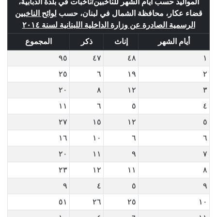
المواليد حسب أيام الشهر للناخبين/ناخبات في بلدة الدبابية،
قضاء عكار، محافظة الشمال في لبنان، حسب
لوائح الناخبين
الرسمية الصادرة عن وزارة الداخلية اللبنانية لسنة ٢٠١٤
أيام الشهر
إناث
ذكر
المجموع
٩٥
٤٧
٤٨
١
٢٥
٦
١٩
٢
٢٠
٨
١٢
٣
١١
٦
٥
٤
٢٧
١٥
١٢
٥
١٦
١٠
٦
٦
٢٠
١١
٩
٧
٢٣
١٢
١١
٨
٩
٤
٥
٩
٥١
٢٦
٢٥
١٠