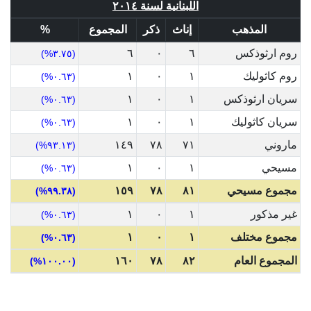
اللبنانية لسنة ٢٠١٤
المذهب
إناث
ذكر
المجموع
%
روم ارثوذكس
٦
٠
٦
(٣.٧٥%)
روم كاثوليك
١
٠
١
(٠.٦٣%)
سريان ارثوذكس
١
٠
١
(٠.٦٣%)
سريان كاثوليك
١
٠
١
(٠.٦٣%)
ماروني
٧١
٧٨
١٤٩
(٩٣.١٣%)
مسيحي
١
٠
١
(٠.٦٣%)
مجموع مسيحي
٨١
٧٨
١٥٩
(٩٩.٣٨%)
غير مذكور
١
٠
١
(٠.٦٣%)
مجموع مختلف
١
٠
١
(٠.٦٣%)
المجموع العام
٨٢
٧٨
١٦٠
(١٠٠.٠٠%)