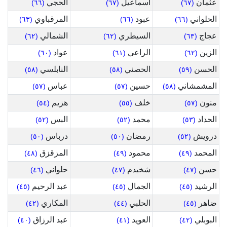
عثمان
اسماعيل
الحجي
(٦٦)
(٦٧)
(٦٧)
الحلواني
عبود
المرقباوي
(٦٣)
(٦٦)
(٦٦)
عجاج
السيطري
الشمالي
(٦٢)
(٦٢)
(٦٣)
الزين
الراعي
عواد
(٦٠)
(٦١)
(٦٢)
الحسن
الحصني
النابلسي
(٥٨)
(٥٨)
(٥٩)
المشمشاني
حسين
عباس
(٥٧)
(٥٧)
(٥٨)
منون
خلف
هزيم
(٥٤)
(٥٥)
(٥٧)
الحداد
محمد
البس
(٥٢)
(٥٢)
(٥٣)
درويش
رمضان
درباس
(٥٠)
(٥٠)
(٥٢)
المحمد
محمود
المزقزق
(٤٨)
(٤٩)
(٤٩)
حسن
شخيدم
حلواني
(٤٦)
(٤٧)
(٤٧)
الرشيد
الجمال
عبد الرحيم
(٤٥)
(٤٥)
(٤٥)
ضاهر
الحلبي
المكاري
(٤٢)
(٤٤)
(٤٥)
البوبلي
العويد
عبد الرزاق
(٤٠)
(٤١)
(٤٢)