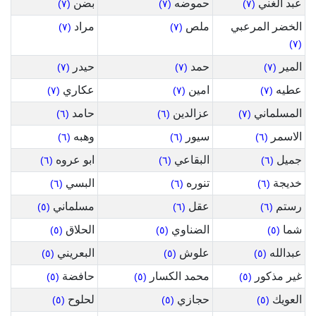
عبد الغني
حموضه
بضن
(٧)
(٧)
(٧)
الخضر المرعبي
ملص
مراد
(٧)
(٧)
(٧)
المير
حمد
حيدر
(٧)
(٧)
(٧)
عطيه
امين
عكاري
(٧)
(٧)
(٧)
المسلماني
عزالدين
حامد
(٦)
(٦)
(٧)
الاسمر
سيور
وهبه
(٦)
(٦)
(٦)
جميل
البقاعي
ابو عروه
(٦)
(٦)
(٦)
خديجة
تنوره
البسي
(٦)
(٦)
(٦)
رستم
عقل
مسلماني
(٥)
(٦)
(٦)
شما
الضناوي
الحلاق
(٥)
(٥)
(٥)
عبدالله
علوش
البعريني
(٥)
(٥)
(٥)
غير مذكور
محمد الكسار
حافضة
(٥)
(٥)
(٥)
العويك
حجازي
لحلوح
(٥)
(٥)
(٥)