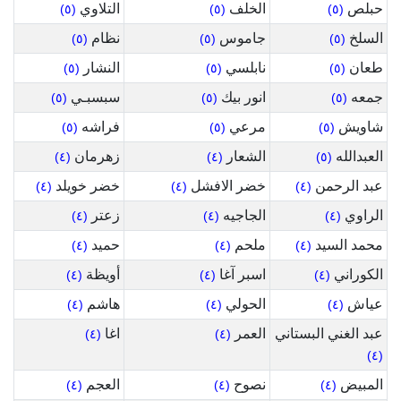
حبلص
الخلف
التلاوي
(٥)
(٥)
(٥)
السلخ
جاموس
نظام
(٥)
(٥)
(٥)
طعان
نابلسي
النشار
(٥)
(٥)
(٥)
جمعه
انور بيك
سبسبـي
(٥)
(٥)
(٥)
شاويش
مرعي
فراشه
(٥)
(٥)
(٥)
العبدالله
الشعار
زهرمان
(٤)
(٤)
(٥)
عبد الرحمن
خضر الافشل
خضر خويلد
(٤)
(٤)
(٤)
الراوي
الجاجيه
زعتر
(٤)
(٤)
(٤)
محمد السيد
ملحم
حميد
(٤)
(٤)
(٤)
الكوراني
اسبر آغا
أويظة
(٤)
(٤)
(٤)
عياش
الحولي
هاشم
(٤)
(٤)
(٤)
عبد الغني البستاني
العمر
اغا
(٤)
(٤)
(٤)
المبيض
نصوح
العجم
(٤)
(٤)
(٤)