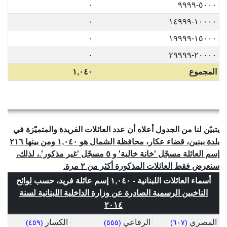
٠
٥٠٠٠-٩٩٩٩
٠
١٠٠٠٠-١٤٩٩٩
٠
١٥٠٠٠-١٩٩٩٩
٠
٢٠٠٠٠-٢٩٩٩٩
المجموع
١,٠٤٠
يتبيّن لنا من الجدول أعلاه أن عدد العائلات الفريدة والمتميّزة في
بلدة ببنين، قضاء عكار، محافظة الشمال هو ١,٠٤٠ ومن بينها ٢١٦
إسم العائلة مسجّل 'خانة خالية' و ٥ مسجّل 'غير مذكور'.، لذلك،
سنعرض فقط العائلات المذكورة أكثر من ٢ مرة.
أسماء العائلات اللبنانية - ١,٠٤٠ إسم عائلة فريد، حسب
لوائح
الناخبين الرسمية الصادرة عن وزارة الداخلية اللبنانية لسنة
٢٠١٤
المصري
الرفاعي
الكسار
(٤٥٩)
(٥٥٥)
(٦٠٧)