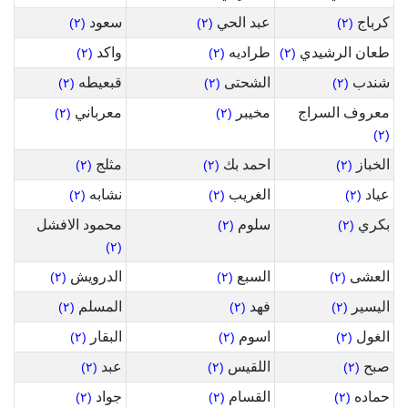
كرباج
عبد الحي
سعود
(٢)
(٢)
(٢)
طعان الرشيدي
طراديه
واكد
(٢)
(٢)
(٢)
شندب
الشحتى
قبعيطه
(٢)
(٢)
(٢)
معروف السراج
مخيبر
معرباني
(٢)
(٢)
(٢)
الخباز
احمد بك
مثلج
(٢)
(٢)
(٢)
عياد
الغريب
نشابه
(٢)
(٢)
(٢)
بكري
سلوم
محمود الافشل
(٢)
(٢)
(٢)
العشى
السبع
الدرويش
(٢)
(٢)
(٢)
اليسير
فهد
المسلم
(٢)
(٢)
(٢)
الغول
اسوم
البقار
(٢)
(٢)
(٢)
صبح
اللقيس
عبد
(٢)
(٢)
(٢)
حماده
القسام
جواد
(٢)
(٢)
(٢)