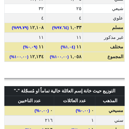
شيعي
٢٥
٣٢
علوي
٤
٤
مسلم
١,٠٣٣
١٢,١٠٨
(٩٩.٧٩%)
(٩٧.٦٤%)
غير مذكور
١١
١١
مختلف
١١
١١
(٠.٠٩%)
(١.٠٤%)
المجموع
١,٠٥٨
١٢,١٣٤
(١٠٠.٠٠%)
(١٠٠.٠٠%)
التوزيع حيث خانة إسم العائلة خالية تماماً او مُسجّلة "-"
المذهب
عدد العائلات
عدد الناخبين
مسيحي
٠
٠
(٠.٠٠%)
(٠.٠٠%)
سني
١
٢١٦