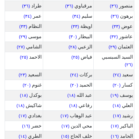
منصور
مرقباوي
طراد
(٣٦)
(٣٦)
(٣٦)
برهون
سليم
عمر
(٣٤)
(٣٤)
(٣٦)
عوض
اويظة
النظام
(٣٣)
(٣٣)
(٣٣)
عاشور
البيطار
موسى
(٢٩)
(٣٠)
(٣٢)
العثمان
الزعبي
الشامي
(٢٧)
(٢٨)
(٢٩)
السيد السبسبي
فياض
الاحمد
(٢٥)
(٢٥)
(٢٦)
سعيد
بركات
السعيد
(٢٣)
(٢٤)
(٢٤)
كسار
الحميد
غنوم
(٢٠)
(٢٠)
(٢٠)
يوسف
عبد الله
بوكدل
(١٨)
(١٨)
(١٩)
العلي
رفاعي
شاكيش
(١٨)
(١٨)
(١٨)
رشيد
عبد الوهاب
بغدادي
(١٧)
(١٧)
(١٧)
الباكير
محي الدين
خضر
(١٦)
(١٧)
(١٧)
الحامد
خلف الحاج
الطري
(١٤)
(١٥)
(١٦)