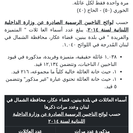
مرة واحدة فقط لكل عائلة.
الخوري (٥٠) - الحاج (٤٠)
حسب
لوائح الناخبين الرسمية الصادرة عن وزارة الداخلية
اللبنانية لسنة ٢٠١٤
، يبلغ عدد أسماء العا ئلات " المتميزة
والفريدة " في بلدة ببنين، قضاء عكار، محافظة الشمال في
لبنان المُدرجة في اللوائح ١,٠٤٠.
١,٠٣٨ عائلة حقيقية، متميزة وفريدة، مذكورة في قيود
الناخبين / الناخبات، وتتضمن ١٢,١٣٤ قيد.
١، حيث خانة العائلة خالية كلياً ما مجموعه، ٢١٦ قيد.
١، حيث خانة العائلة تحتوي عبارة "غير مذكور" وتتضمن
٥ قيد.
أسماء العائلات في بلدة ببنين، قضاء عكار، محافظة الشمال في
لبنان وعدد مرات ذكرها
حسب
لوائح الناخبين الرسمية الصادرة عن وزارة الداخلية
اللبنانية لسنة ٢٠١٤
مذكورة عدد مرات
عدد العائلات