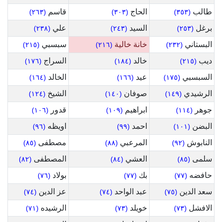
طالب
الحاج
قاسم
(٢٦٣)
(٣٠٣)
(٣٥٣)
برغل
السيد
علي
(٢٣٨)
(٢٤٣)
(٢٥٣)
البستاني
خانة خالية
سبسبي
(٢١٥)
(٢١٦)
(٢٣٢)
ديب
خالد
السراج
(١٧٦)
(١٨٤)
(٢١٥)
السبسبي
عيد
الخالد
(١٦٤)
(١٦٦)
(١٧٥)
الرشيدي
صوفان
الشيخ
(١٢٤)
(١٤٠)
(١٤٩)
جوهر
ابراهيم
قدور
(١٠٦)
(١٠٩)
(١١٤)
البضن
احمد
اويظه
(٩٦)
(٩٩)
(١٠١)
النابوش
المرعبي
مصطفى
(٨٥)
(٨٨)
(٩٢)
سلمى
العشي
المصطفى
(٨٢)
(٨٤)
(٨٥)
حافضه
بك
بولاد
(٧٦)
(٧٧)
(٧٧)
سعد الدين
عبد الواحد
عز الدين
(٧٤)
(٧٤)
(٧٥)
الافشل
خويلد
الرشيده
(٧١)
(٧٣)
(٧٣)