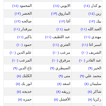
بو كدل
الايوبي
المحمود
(١٤)
(١٤)
(١٤)
زين
الماروق
الخضر
(١٢)
(١٣)
(١٤)
بيك
آغا
صالحه
(١٢)
(١٢)
(١٢)
العبد الله
عبيد
بيرقدار
(١١)
(١١)
(١١)
مهتدي
عبد اللطيف
باكير
(١١)
(١١)
(١١)
اسبر اغا
العتري
حمود
(١٠)
(١١)
(١١)
الشريف
مرعب
علم الدين
(١٠)
(١٠)
(١٠)
عبد القادر
مزقزق
المرعب
(١٠)
(١٠)
(١٠)
الخير
الصيطري
تاج الدين
(٩)
(٩)
(٩)
محمد علي
منى
الكلنك
(٨)
(٩)
(٩)
سليمان
اسعد
انور بك
(٨)
(٨)
(٨)
شاكر
زريقه
خديجه
(٨)
(٨)
(٨)
زكريا
الأفشل
حمزه
(٨)
(٨)
(٨)