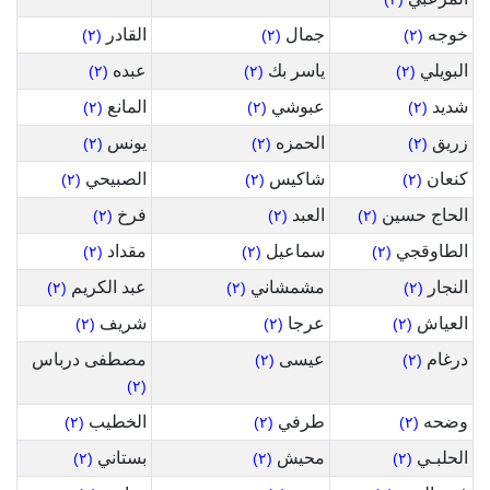
خوجه
جمال
القادر
(٢)
(٢)
(٢)
البويلي
ياسر بك
عبده
(٢)
(٢)
(٢)
شديد
عبوشي
المانع
(٢)
(٢)
(٢)
زريق
الحمزه
يونس
(٢)
(٢)
(٢)
كنعان
شاكيس
الصبيحي
(٢)
(٢)
(٢)
الحاج حسين
العبد
فرخ
(٢)
(٢)
(٢)
الطاوقجي
سماعيل
مقداد
(٢)
(٢)
(٢)
النجار
مشمشاني
عبد الكريم
(٢)
(٢)
(٢)
العياش
عرجا
شريف
(٢)
(٢)
(٢)
درغام
عيسى
مصطفى درباس
(٢)
(٢)
(٢)
وضحه
طرفي
الخطيب
(٢)
(٢)
(٢)
الحلبـي
محيش
بستاني
(٢)
(٢)
(٢)