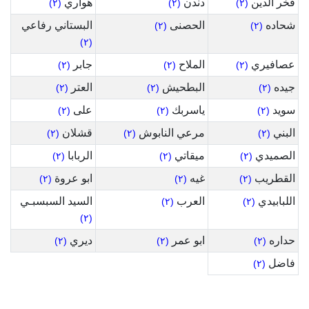
فخر الدين
دندن
هواري
(٢)
(٢)
(٢)
شحاده
الحصنى
البستاني رفاعي
(٢)
(٢)
(٢)
عصافيري
الملاح
جابر
(٢)
(٢)
(٢)
جيده
البطحيش
العتر
(٢)
(٢)
(٢)
سويد
ياسربك
على
(٢)
(٢)
(٢)
البني
مرعي النابوش
قشلان
(٢)
(٢)
(٢)
الصميدي
ميقاتي
الربابا
(٢)
(٢)
(٢)
القطريب
غيه
ابو عروة
(٢)
(٢)
(٢)
اللبابيدي
العرب
السيد السبسبـي
(٢)
(٢)
(٢)
حداره
ابو عمر
ديري
(٢)
(٢)
(٢)
فاضل
(٢)