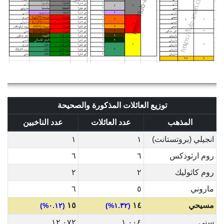
توزيع العائلات المذكورة والصحيحة
المذهب
عدد العائلات
عدد الناخبين
انجيلي (بروتستانت)
١
١
روم ارثوذكس
٦
٦
روم كاثوليك
٢
٢
ماروني
٥
٦
مسيحي
١٤
١٥
(٠.١٢%)
(١.٣٢%)
سني
١,٠٠٤
١٢,٠٧٢