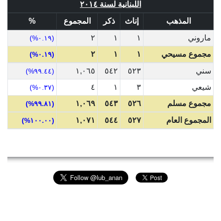
اللبنانية لسنة ٢٠١٤
المذهب
إناث
ذكر
المجموع
%
ماروني
١
١
٢
(٠.١٩%)
مجموع مسيحي
١
١
٢
(٠.١٩%)
سني
٥٢٣
٥٤٢
١,٠٦٥
(٩٩.٤٤%)
شيعي
٣
١
٤
(٠.٣٧%)
مجموع مسلم
٥٢٦
٥٤٣
١,٠٦٩
(٩٩.٨١%)
المجموع العام
٥٢٧
٥٤٤
١,٠٧١
(١٠٠.٠٠%)