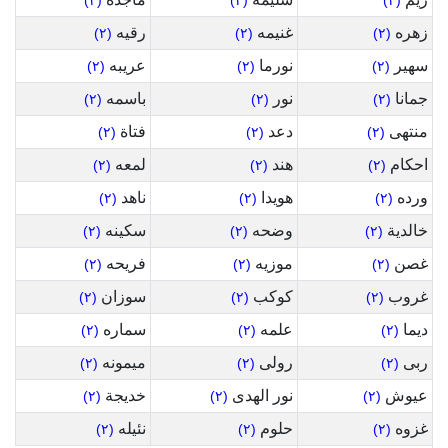
(٢)
(٢)
(٢)
زهره
غنيمه
رقيه
(٢)
(٢)
(٢)
سهير
نورما
عريبه
(٢)
(٢)
(٢)
جمانا
نور
باسمه
(٢)
(٢)
(٢)
منتهى
دعد
فتاة
(٢)
(٢)
(٢)
احكام
هند
لمعه
(٢)
(٢)
(٢)
ورده
هويدا
ناهد
(٢)
(٢)
(٢)
خالدية
وضحه
سكينه
(٢)
(٢)
(٢)
غصن
موزيه
فريحه
(٢)
(٢)
(٢)
غروب
كوكب
سوزان
(٢)
(٢)
(٢)
ديما
علمه
سماره
(٢)
(٢)
(٢)
ربى
رولى
ميمونه
(٢)
(٢)
(٢)
عيوش
نور الهدى
خديجة
(٢)
(٢)
(٢)
غزوه
حلوم
نئيله
(٢)
(٢)
(٢)