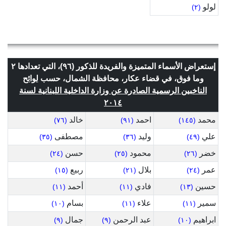
لولو
(٢)
إستعراض الأسماء المتميزة والفريدة للذكور (٩٦)، التي تعدادها ٢
وما فوق، في قضاء عكار، محافظة الشمال، حسب
لوائح
الناخبين الرسمية الصادرة عن وزارة الداخلية اللبنانية لسنة
٢٠١٤
محمد
احمد
خالد
(٧٦)
(٩١)
(١٤٥)
علي
وليد
مصطفى
(٣٥)
(٣٦)
(٤٩)
خضر
محمود
حسن
(٢٤)
(٢٥)
(٢٦)
عمر
بلال
ربيع
(١٥)
(٢١)
(٢٤)
حسين
فادي
أحمد
(١١)
(١١)
(١٣)
سمير
علاء
بسام
(١٠)
(١١)
(١١)
ابراهيم
عبد الرحمن
جمال
(٩)
(٩)
(١٠)