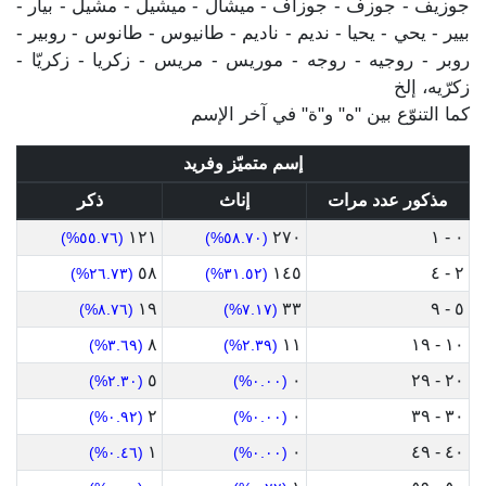
جوزيف - جوزف - جوزاف - ميشال - ميشيل - مشيل - بيار -
بيير - يحي - يحيا - نديم - ناديم - طانيوس - طانوس - روبير -
روبر - روجيه - روجه - موريس - مريس - زكريا - زكريّا -
زكرّيه، إلخ
كما التنوّع بين "ه" و"ة" في آخر الإسم
إسم متميّز وفريد
مذكور عدد مرات
إناث
ذكر
١٢١
٢٧٠
٠ - ١
(٥٥.٧٦%)
(٥٨.٧٠%)
٥٨
١٤٥
٢ - ٤
(٢٦.٧٣%)
(٣١.٥٢%)
١٩
٣٣
٥ - ٩
(٨.٧٦%)
(٧.١٧%)
٨
١١
١٠ - ١٩
(٣.٦٩%)
(٢.٣٩%)
٥
٠
٢٠ - ٢٩
(٢.٣٠%)
(٠.٠٠%)
٢
٠
٣٠ - ٣٩
(٠.٩٢%)
(٠.٠٠%)
١
٠
٤٠ - ٤٩
(٠.٤٦%)
(٠.٠٠%)