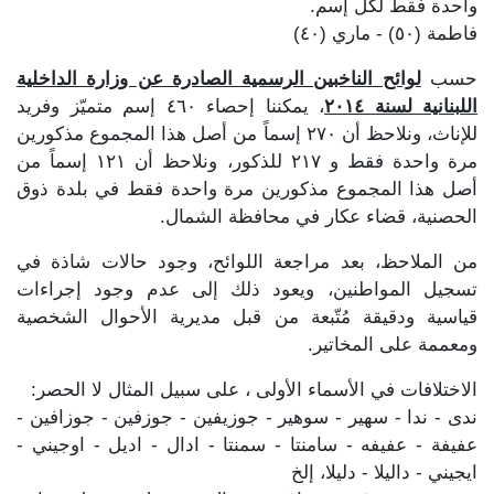
واحدة فقط لكل إسم.
فاطمة (٥٠) - ماري (٤٠)
حسب
لوائح الناخبين الرسمية الصادرة عن وزارة الداخلية
اللبنانية لسنة ٢٠١٤
، يمكننا إحصاء ٤٦٠ إسم متميّز وفريد
للإناث، ونلاحظ أن ٢٧٠ إسماً من أصل هذا المجموع مذكورين
مرة واحدة فقط و ٢١٧ للذكور، ونلاحظ أن ١٢١ إسماً من
أصل هذا المجموع مذكورين مرة واحدة فقط في بلدة ذوق
الحصنية، قضاء عكار في محافظة الشمال.
من الملاحظ، بعد مراجعة اللوائح، وجود حالات شاذة في
تسجيل المواطنين، ويعود ذلك إلى عدم وجود إجراءات
قياسية ودقيقة مُتّبعة من قبل مديرية الأحوال الشخصية
ومعممة على المخاتير.
الاختلافات في الأسماء الأولى ، على سبيل المثال لا الحصر:
ندى - ندا - سهير - سوهير - جوزيفين - جوزفين - جوزافين -
عفيفة - عفيفه - سامنتا - سمنتا - ادال - اديل - اوجيني -
ايجيني - داليلا - دليلا، إلخ