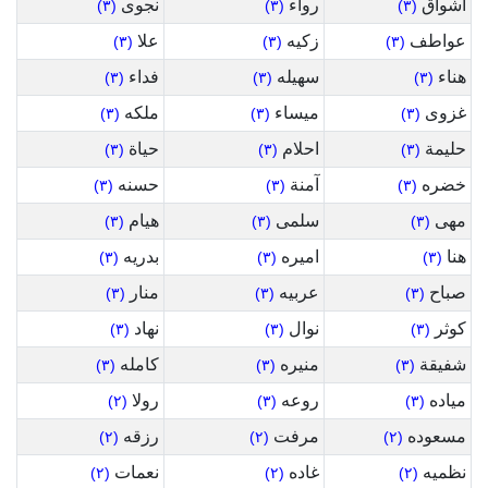
اشواق
رواء
نجوى
(٣)
(٣)
(٣)
عواطف
زكيه
علا
(٣)
(٣)
(٣)
هناء
سهيله
فداء
(٣)
(٣)
(٣)
غزوى
ميساء
ملكه
(٣)
(٣)
(٣)
حليمة
احلام
حياة
(٣)
(٣)
(٣)
خضره
آمنة
حسنه
(٣)
(٣)
(٣)
مهى
سلمى
هيام
(٣)
(٣)
(٣)
هنا
اميره
بدريه
(٣)
(٣)
(٣)
صباح
عربيه
منار
(٣)
(٣)
(٣)
كوثر
نوال
نهاد
(٣)
(٣)
(٣)
شفيقة
منيره
كامله
(٣)
(٣)
(٣)
مياده
روعه
رولا
(٢)
(٣)
(٣)
مسعوده
مرفت
رزقه
(٢)
(٢)
(٢)
نظميه
غاده
نعمات
(٢)
(٢)
(٢)