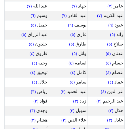
عامر
جهاد
عبد الله
(٧)
(٧)
(٧)
عبد الكريم
عبد القادر
وسيم
(٦)
(٧)
(٧)
عبود
يوسف
جميل
(٥)
(٦)
(٦)
رائد
غازي
عبد الرزاق
(٥)
(٥)
(٥)
صلاح
طارق
خلدون
(٥)
(٥)
(٥)
عدنان
وائل
فاروق
(٤)
(٥)
(٥)
حسام
اسامه
وجيه
(٤)
(٤)
(٤)
عصام
كامل
توفيق
(٤)
(٤)
(٤)
عماد
سامر
جلال
(٤)
(٤)
(٤)
عز الدين
عبد الحميد
رياض
(٣)
(٣)
(٤)
عبد الرحيم
زياد
فؤاد
(٣)
(٣)
(٣)
هلال
سهيل
وجدي
(٣)
(٣)
(٣)
عادل
علاء الدين
هشام
(٢)
(٣)
(٣)