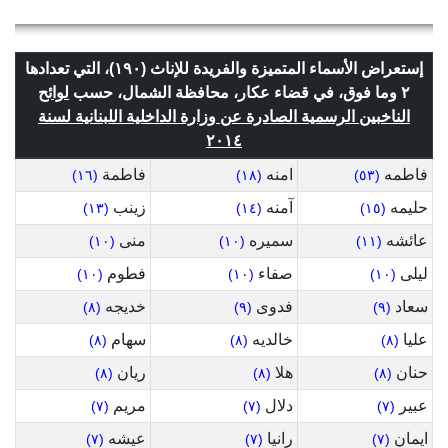
إستعراض الأسماء المتميزة والفريدة للإناث (١٩٠)، التي تعدادها
٢ وما فوق، في قضاء عكار، محافظة الشمال، حسب
لوائح
الناخبين الرسمية الصادرة عن وزارة الداخلية اللبنانية لسنة
٢٠١٤
فاطمه
امنه
فاطمة
(١٦)
(١٨)
(٥٣)
حليمه
آمنه
زينب
(١٣)
(١٤)
(١٥)
عائشه
سميره
منى
(١٠)
(١٠)
(١١)
ليلى
صفاء
فطوم
(١٠)
(١٠)
(١٠)
سعاد
فدوى
خديجه
(٨)
(٩)
(٩)
عليا
خالديه
سهام
(٨)
(٨)
(٨)
حنان
هلا
ريان
(٨)
(٨)
(٨)
عبير
دلال
مريم
(٧)
(٧)
(٧)
ايمان
رانيا
عيشه
(٧)
(٧)
(٧)