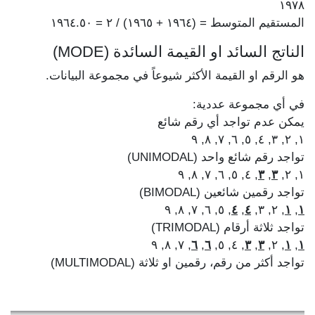
١٩٧٨
المستقيم المتوسط = (١٩٦٤ + ١٩٦٥) / ٢ = ١٩٦٤.٥٠
الناتج السائد او القيمة السائدة (MODE)
هو الرقم او القيمة الأكثر شيوعاً في مجموعة البيانات.
في أي مجموعة عددية:
يمكن عدم تواجد أي رقم شائع
١, ٢, ٣, ٤, ٥, ٦, ٧, ٨, ٩
تواجد رقم شائع واحد (UNIMODAL)
, ٤, ٥, ٦, ٧, ٨, ٩
٣
,
٣
١, ٢,
تواجد رقمين شائعين (BIMODAL)
, ٥, ٦, ٧, ٨, ٩
٤
,
٤
, ٢, ٣,
١
,
١
تواجد ثلاثة أرقام (TRIMODAL)
, ٧, ٨, ٩
٦
,
٦
, ٤, ٥,
٣
,
٣
, ٢,
١
,
١
تواجد أكثر من رقم، رقمين او ثلاثة (MULTIMODAL)