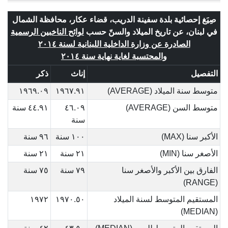
صِيَغ إحصائية بلدة سفينة الدريب، قضاء عكار، محافظة الشمال
في لبنان، عن تاريخ الميلاد والسنّ حسب
لوائح الناخبين الرسمية
الصادرة عن وزارة الداخلية اللبنانية لسنة ٢٠١٤
والمحتسبة لغاية نهاية سنة ٢٠١٤
التفصيل
إناث
ذكر
متوسط سنة الميلاد (AVERAGE)
١٩٦٧.٩١
١٩٦٩.٠٩
متوسط السن (AVERAGE)
٤٦.٠٩
٤٤.٩١ سنة
سنة
الأكبر سنا (MAX)
١٠٠ سنة
٩٦ سنة
الأصغر سنا (MIN)
٢١ سنة
٢١ سنة
الفارق بين الأكبر والأصغر سنا
٧٩ سنة
٧٥ سنة
(RANGE)
المستقيم المتوسط لسنة الميلاد
١٩٧٠.٥٠
١٩٧٢
(MEDIAN)