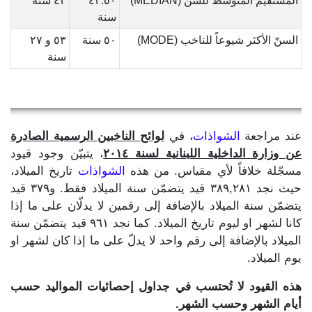
المستقيم المتوسط للسن (MEDIAN)
٤٣.٥٠
٤٢ سنة
سنة
السنّ الأكثر شيوعاً للناخب (MODE)
٥٠ سنة
٥٣ و ٢٧
سنة
عند مراجعة
الشواذات
، في
لوائح الناخبين الرسمية الصادرة
عن وزارة الداخلية اللبنانية لسنة ٢٠١٤
، يتبيّن وجود قيود
مسجّلة خلافاً لأي مقياس. من هذه
الشواذات
تاريخ الميلاد،
حيث نجد ٣٨٩,٢٨١ قيد يتضمّن سنة الميلاد فقط. و٣٧٩ قيد
يتضمّن سنة الميلاد بالإضافة إلى رقمين لا يدلّان على ما إذا
كانا لشهر او ليوم تاريخ الميلاد. كما نجد ٩٦١ قيد يتضمّن سنة
الميلاد بالإضافة إلى رقم واحد لا يدلّ على ما إذا كان لشهر او
يوم الميلاد.
هذه القيود لا تُحتسب في جداول إحصائيات المواليد حسب
أيام الشهر وحسب الشهر.