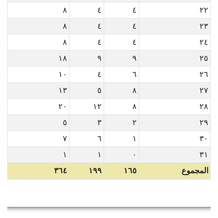
٨
٤
٤
٢٢
٨
٤
٤
٢٣
٨
٤
٤
٢٤
١٨
٩
٩
٢٥
١٠
٤
٦
٢٦
١٣
٥
٨
٢٧
٢٠
١٢
٨
٢٨
٥
٣
٢
٢٩
٧
٦
١
٣٠
١
١
٠
٣١
المجموع
١٦٥
١٩٩
٣٦٤