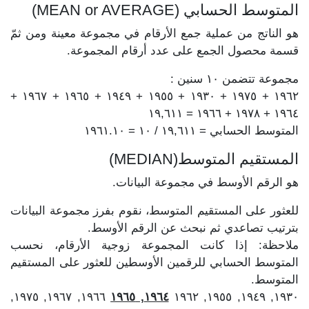
المتوسط الحسابي (MEAN or AVERAGE)
هو الناتج من عملية جمع الأرقام في مجموعة معينة ومن ثمّ
قسمة محصول الجمع على عدد أرقام المجموعة.
مجموعة تتضمن ١٠ سنين :
١٩٦٢ + ١٩٧٥ + ١٩٣٠ + ١٩٥٥ + ١٩٤٩ + ١٩٦٥ + ١٩٦٧ +
١٩٦٤ + ١٩٧٨ + ١٩٦٦ = ١٩,٦١١
المتوسط الحسابي = ١٩,٦١١ / ١٠ = ١٩٦١.١٠
المستقيم المتوسط(MEDIAN)
هو الرقم الأوسط في مجموعة البيانات.
للعثور على المستقيم المتوسط، نقوم بفرز مجموعة البيانات
بترتيب تصاعدي ثم نبحث عن الرقم الأوسط.
ملاحظة: إذا كانت المجموعة زوجية الأرقام، نحسب
المتوسط الحسابي للرقمين الأوسطين للعثور على المستقيم
المتوسط.
١٩٦٦, ١٩٦٧, ١٩٧٥,
١٩٦٤, ١٩٦٥
١٩٣٠, ١٩٤٩, ١٩٥٥, ١٩٦٢