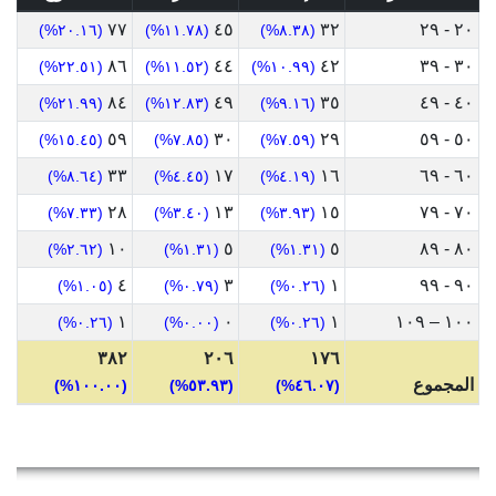
٧٧
٤٥
٣٢
٢٠ - ٢٩
(٢٠.١٦%)
(١١.٧٨%)
(٨.٣٨%)
٨٦
٤٤
٤٢
٣٠ - ٣٩
(٢٢.٥١%)
(١١.٥٢%)
(١٠.٩٩%)
٨٤
٤٩
٣٥
٤٠ - ٤٩
(٢١.٩٩%)
(١٢.٨٣%)
(٩.١٦%)
٥٩
٣٠
٢٩
٥٠ - ٥٩
(١٥.٤٥%)
(٧.٨٥%)
(٧.٥٩%)
٣٣
١٧
١٦
٦٠ - ٦٩
(٨.٦٤%)
(٤.٤٥%)
(٤.١٩%)
٢٨
١٣
١٥
٧٠ - ٧٩
(٧.٣٣%)
(٣.٤٠%)
(٣.٩٣%)
١٠
٥
٥
٨٠ - ٨٩
(٢.٦٢%)
(١.٣١%)
(١.٣١%)
٤
٣
١
٩٠ - ٩٩
(١.٠٥%)
(٠.٧٩%)
(٠.٢٦%)
١
٠
١
١٠٠ – ١٠٩
(٠.٢٦%)
(٠.٠٠%)
(٠.٢٦%)
٣٨٢
٢٠٦
١٧٦
المجموع
(١٠٠.٠٠%)
(٥٣.٩٣%)
(٤٦.٠٧%)