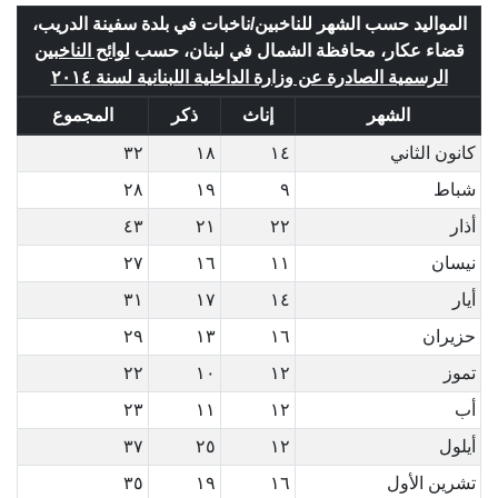
المواليد حسب الشهر للناخبين/ناخبات في بلدة سفينة الدريب،
قضاء عكار، محافظة الشمال في لبنان، حسب
لوائح الناخبين
الرسمية الصادرة عن وزارة الداخلية اللبنانية لسنة ٢٠١٤
الشهر
إناث
ذكر
المجموع
كانون الثاني
١٤
١٨
٣٢
شباط
٩
١٩
٢٨
أذار
٢٢
٢١
٤٣
نيسان
١١
١٦
٢٧
أيار
١٤
١٧
٣١
حزيران
١٦
١٣
٢٩
تموز
١٢
١٠
٢٢
أب
١٢
١١
٢٣
أيلول
١٢
٢٥
٣٧
تشرين الأول
١٦
١٩
٣٥