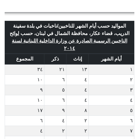
المواليد حسب أيام الشهر للناخبين/ناخبات في بلدة سفينة
الدريب، قضاء عكار، محافظة الشمال في لبنان، حسب
لوائح
الناخبين الرسمية الصادرة عن وزارة الداخلية اللبنانية لسنة
٢٠١٤
أيام الشهر
إناث
ذكر
المجموع
٣٤
٢١
١٣
١
١٠
٦
٤
٢
٩
٥
٤
٣
١٠
٦
٤
٤
١٧
٩
٨
٥
٦
٤
٢
٦
٤
٢
٢
٧