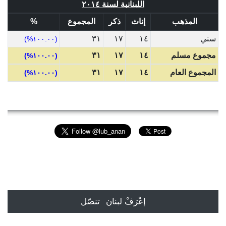
اللبنانية لسنة ٢٠١٤
المذهب
إناث
ذكر
المجموع
%
سني
١٤
١٧
٣١
(١٠٠.٠٠%)
مجموع مسلم
١٤
١٧
٣١
(١٠٠.٠٠%)
المجموع العام
١٤
١٧
٣١
(١٠٠.٠٠%)
إعْرَفْ لبنان
تنصّل