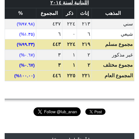
اللبنانية لسنة ٢٠١٤
المذهب
إناث
ذكر
المجموع
%
سني
٢١٣
٢٢٤
٤٣٧
(٩٧.٩٨%)
شيعي
٦
٠
٦
(١.٣٥%)
مجموع مسلم
٢١٩
٢٢٤
٤٤٣
(٩٩.٣٣%)
غير مذكور
٢
١
٣
(٠.٦٧%)
مجموع مختلف
٢
١
٣
(٠.٦٧%)
المجموع العام
٢٢١
٢٢٥
٤٤٦
(١٠٠.٠٠%)