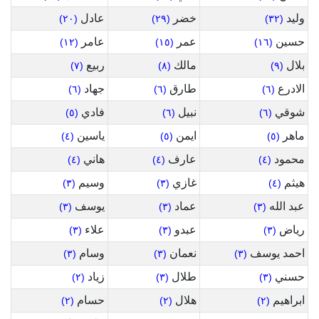
وليد
خضر
عادل
(٢٠)
(٢٩)
(٣٢)
حسين
عمر
عامر
(١٢)
(١٥)
(١٦)
بلال
مالك
ربيع
(٧)
(٨)
(٩)
الادرع
طارق
جهاد
(٦)
(٦)
(٦)
شوقي
نبيل
فادي
(٥)
(٦)
(٦)
ماهر
ايمن
ياسين
(٤)
(٥)
(٥)
محمود
عارف
هاني
(٤)
(٤)
(٤)
هيثم
غازي
وسيم
(٣)
(٣)
(٤)
عبد الله
عماد
يوسف
(٣)
(٣)
(٣)
رياض
عبدو
علاء
(٣)
(٣)
(٣)
احمد يوسف
نعمان
وسام
(٣)
(٣)
(٣)
حسني
طلال
زياد
(٢)
(٣)
(٣)
ابراهيم
هلال
حسام
(٢)
(٢)
(٢)