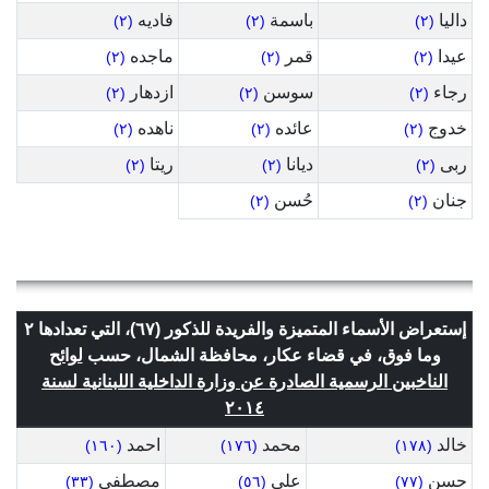
داليا
باسمة
فاديه
(٢)
(٢)
(٢)
عيدا
قمر
ماجده
(٢)
(٢)
(٢)
رجاء
سوسن
ازدهار
(٢)
(٢)
(٢)
خدوج
عائده
ناهده
(٢)
(٢)
(٢)
ربى
ديانا
ريتا
(٢)
(٢)
(٢)
جنان
حُسن
(٢)
(٢)
إستعراض الأسماء المتميزة والفريدة للذكور (٦٧)، التي تعدادها ٢
وما فوق، في قضاء عكار، محافظة الشمال، حسب
لوائح
الناخبين الرسمية الصادرة عن وزارة الداخلية اللبنانية لسنة
٢٠١٤
خالد
محمد
احمد
(١٦٠)
(١٧٦)
(١٧٨)
حسن
علي
مصطفى
(٣٣)
(٥٦)
(٧٧)