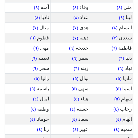
منى
وفاء
آمنه
(٨)
(٨)
(٨)
لينا
عدلا
ناديا
(٨)
(٨)
(٨)
ابتسام
هدى
منال
(٧)
(٧)
(٨)
سعدى
ذهيه
فطوم
(٦)
(٧)
(٧)
فاطمة
خديجه
مهى
(٦)
(٦)
(٦)
دنيا
سمر
نعيمه
(٦)
(٦)
(٦)
نهاد
زينه
سحر
(٦)
(٦)
(٦)
فاديا
نوال
رانيا
(٥)
(٥)
(٥)
اسما
سهى
باسمه
(٥)
(٥)
(٥)
سهام
هناء
آمال
(٤)
(٥)
(٥)
رحاب
حسنه
وطفه
(٤)
(٤)
(٤)
الهام
سعاد
جومانا
(٤)
(٤)
(٤)
سميه
عبير
رنا
(٤)
(٤)
(٤)