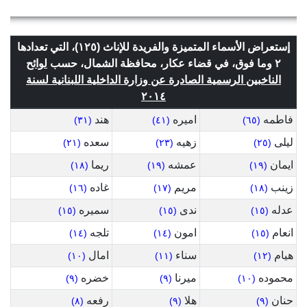
إستعراض الأسماء المتميزة والفريدة للإناث (١٢٥)، التي تعدادها
٢ وما فوق، في قضاء عكار، محافظة الشمال، حسب
لوائح
الناخبين الرسمية الصادرة عن وزارة الداخلية اللبنانية لسنة
٢٠١٤
فاطمه
اميره
هند
(٣١)
(٤١)
(٦٥)
ليلى
زهيه
سعده
(٢١)
(٢٣)
(٢٥)
ايمان
عمشه
ريما
(١٨)
(١٩)
(١٩)
زينب
مريم
غاده
(١٦)
(١٧)
(١٨)
عدله
ندى
سميره
(١٥)
(١٥)
(١٥)
انعام
امون
تلجه
(١٤)
(١٤)
(١٥)
هيام
سناء
امال
(١٠)
(١١)
(١٢)
محموده
ميرنا
خضره
(٩)
(٩)
(١٠)
حنان
هلا
رفعه
(٨)
(٩)
(٩)