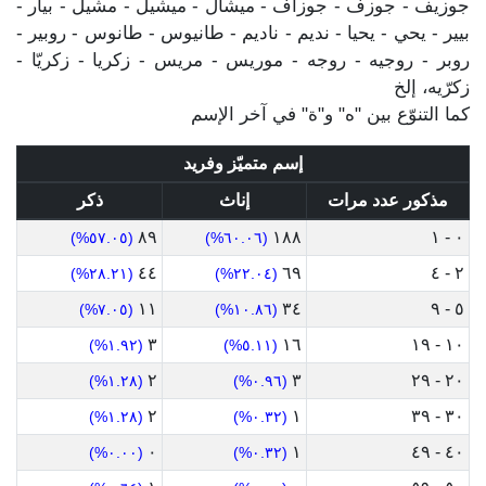
جوزيف - جوزف - جوزاف - ميشال - ميشيل - مشيل - بيار -
بيير - يحي - يحيا - نديم - ناديم - طانيوس - طانوس - روبير -
روبر - روجيه - روجه - موريس - مريس - زكريا - زكريّا -
زكرّيه، إلخ
كما التنوّع بين "ه" و"ة" في آخر الإسم
إسم متميّز وفريد
مذكور عدد مرات
إناث
ذكر
٨٩
١٨٨
٠ - ١
(٥٧.٠٥%)
(٦٠.٠٦%)
٤٤
٦٩
٢ - ٤
(٢٨.٢١%)
(٢٢.٠٤%)
١١
٣٤
٥ - ٩
(٧.٠٥%)
(١٠.٨٦%)
٣
١٦
١٠ - ١٩
(١.٩٢%)
(٥.١١%)
٢
٣
٢٠ - ٢٩
(١.٢٨%)
(٠.٩٦%)
٢
١
٣٠ - ٣٩
(١.٢٨%)
(٠.٣٢%)
٠
١
٤٠ - ٤٩
(٠.٠٠%)
(٠.٣٢%)