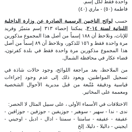
واحدة فقط لكل إسم.
فاطمة (٥٠) - ماري (٤٠)
حسب
لوائح الناخبين الرسمية الصادرة عن وزارة الداخلية
اللبنانية لسنة ٢٠١٤
، يمكننا إحصاء ٣١٣ إسم متميّز وفريد
للإناث، ونلاحظ أن ١٨٨ إسماً من أصل هذا المجموع مذكورين
مرة واحدة فقط و ١٥٦ للذكور، ونلاحظ أن ٨٩ إسماً من أصل
هذا المجموع مذكورين مرة واحدة فقط في بلدة كفرتون،
قضاء عكار في محافظة الشمال.
من الملاحظ، بعد مراجعة اللوائح، وجود حالات شاذة في
تسجيل المواطنين، ويعود ذلك إلى عدم وجود إجراءات
قياسية ودقيقة مُتّبعة من قبل مديرية الأحوال الشخصية
ومعممة على المخاتير.
الاختلافات في الأسماء الأولى ، على سبيل المثال لا الحصر:
ندى - ندا - سهير - سوهير - جوزيفين - جوزفين - جوزافين -
عفيفة - عفيفه - سامنتا - سمنتا - ادال - اديل - اوجيني -
ايجيني - داليلا - دليلا، إلخ