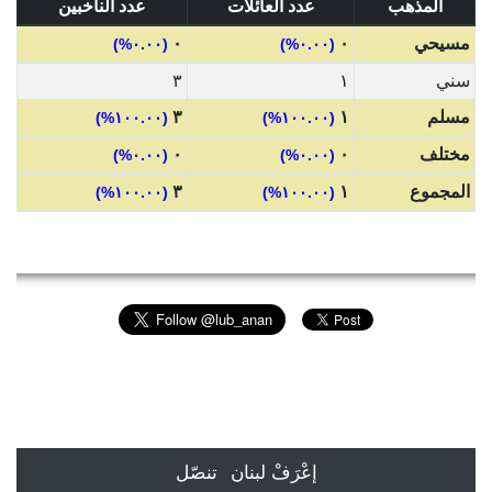
المذهب
عدد العائلات
عدد الناخبين
مسيحي
٠
٠
(٠.٠٠%)
(٠.٠٠%)
سني
١
٣
مسلم
١
٣
(١٠٠.٠٠%)
(١٠٠.٠٠%)
مختلف
٠
٠
(٠.٠٠%)
(٠.٠٠%)
المجموع
١
٣
(١٠٠.٠٠%)
(١٠٠.٠٠%)
إعْرَفْ لبنان
تنصّل