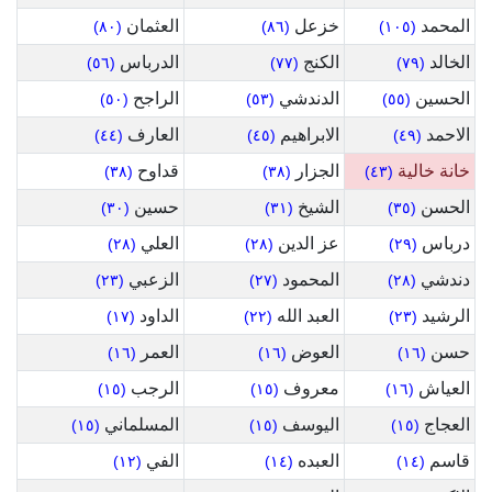
المحمد
خزعل
العثمان
(٨٠)
(٨٦)
(١٠٥)
الخالد
الكنج
الدرباس
(٥٦)
(٧٧)
(٧٩)
الحسين
الدندشي
الراجح
(٥٠)
(٥٣)
(٥٥)
الاحمد
الابراهيم
العارف
(٤٤)
(٤٥)
(٤٩)
خانة خالية
الجزار
قداوح
(٣٨)
(٣٨)
(٤٣)
الحسن
الشيخ
حسين
(٣٠)
(٣١)
(٣٥)
درباس
عز الدين
العلي
(٢٨)
(٢٨)
(٢٩)
دندشي
المحمود
الزعبي
(٢٣)
(٢٧)
(٢٨)
الرشيد
العبد الله
الداود
(١٧)
(٢٢)
(٢٣)
حسن
العوض
العمر
(١٦)
(١٦)
(١٦)
العياش
معروف
الرجب
(١٥)
(١٥)
(١٦)
العجاج
اليوسف
المسلماني
(١٥)
(١٥)
(١٥)
قاسم
العبده
الفي
(١٢)
(١٤)
(١٤)