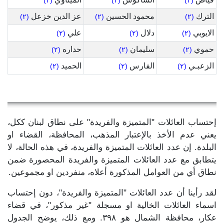
(٢)
(٢)
(٢)
الترك
محمود الحسين
عز الدين خزعل
(٢)
(٢)
(٢)
الايوبي
دلال
علي
(٢)
(٢)
(٢)
حموي
سليمان
حداره
(٢)
(٢)
(٢)
الزعبـي
الفارس
الحميد
(٢)
(٢)
(٢)
إحتساب العائلات "المتميزة والفريدة" على نطاق لبنان ككل،
يعني عدم الأخذ بالإعتبار المذهب، المحافظة، القضاء او
البلدة. إن عدد العائلات المتميزة والفريدة، في هذه الحالة، لا
يتطابق مع عدد العائلات المتميزة والفريدة المحصورة ضمن
نطاق أي من العوامل المذكورة أعلاه، منفردين او مجموعين.
لقد رأينا أن عدد العائلات "المتميزة والفريدة"، دون إحتساب
اسماء العائلات الخالية او مسجلة "غير مذكور"، في قضاء
عكار، محافظة الشمال هو ٣٩٨. ومع ذلك، يوضح الجدول