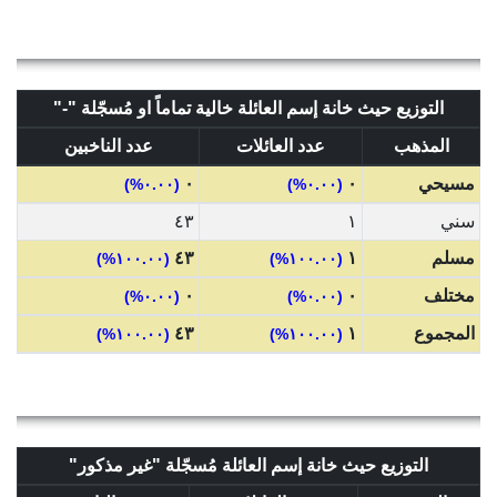
التوزيع حيث خانة إسم العائلة خالية تماماً او مُسجّلة "-"
المذهب
عدد العائلات
عدد الناخبين
مسيحي
٠
٠
(٠.٠٠%)
(٠.٠٠%)
سني
١
٤٣
مسلم
١
٤٣
(١٠٠.٠٠%)
(١٠٠.٠٠%)
مختلف
٠
٠
(٠.٠٠%)
(٠.٠٠%)
المجموع
١
٤٣
(١٠٠.٠٠%)
(١٠٠.٠٠%)
التوزيع حيث خانة إسم العائلة مُسجّلة "غير مذكور"