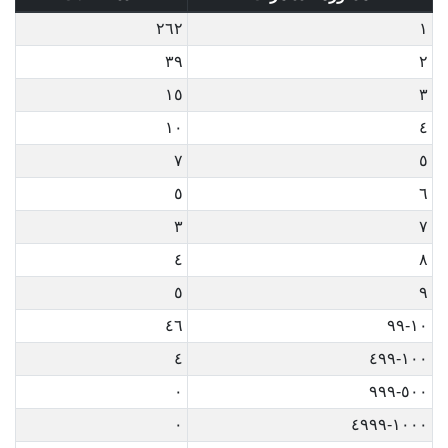
٢٦٢
١
٣٩
٢
١٥
٣
١٠
٤
٧
٥
٥
٦
٣
٧
٤
٨
٥
٩
٤٦
١٠-٩٩
٤
١٠٠-٤٩٩
٠
٥٠٠-٩٩٩
٠
١٠٠٠-٤٩٩٩