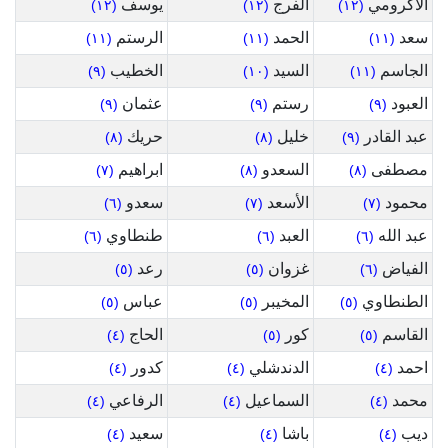
الاكرومي
الفرج
يوسف
(١٢)
(١٢)
(١٢)
سعد
الحمد
الرستم
(١١)
(١١)
(١١)
الجاسم
السيد
الخطيب
(٩)
(١٠)
(١١)
العبود
رستم
عثمان
(٩)
(٩)
(٩)
عبد القادر
خليل
حريك
(٨)
(٨)
(٩)
مصطفى
السعدو
ابراهيم
(٧)
(٨)
(٨)
محمود
الأسعد
سعدو
(٦)
(٧)
(٧)
عبد الله
العبد
طنطاوي
(٦)
(٦)
(٦)
الفياض
غزوان
رعد
(٥)
(٥)
(٦)
الطنطاوي
المخيبر
عباس
(٥)
(٥)
(٥)
القاسم
كور
الحاج
(٤)
(٥)
(٥)
احمد
الدندشلي
كدور
(٤)
(٤)
(٤)
محمد
السماعيل
الرفاعي
(٤)
(٤)
(٤)
ديب
باشا
سعيد
(٤)
(٤)
(٤)