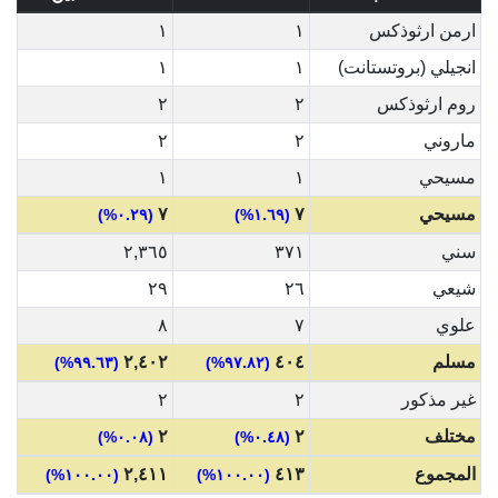
ارمن ارثوذكس
١
١
انجيلي (بروتستانت)
١
١
روم ارثوذكس
٢
٢
ماروني
٢
٢
مسيحي
١
١
مسيحي
٧
٧
(٠.٢٩%)
(١.٦٩%)
سني
٣٧١
٢,٣٦٥
شيعي
٢٦
٢٩
علوي
٧
٨
مسلم
٤٠٤
٢,٤٠٢
(٩٩.٦٣%)
(٩٧.٨٢%)
غير مذكور
٢
٢
مختلف
٢
٢
(٠.٠٨%)
(٠.٤٨%)
المجموع
٤١٣
٢,٤١١
(١٠٠.٠٠%)
(١٠٠.٠٠%)