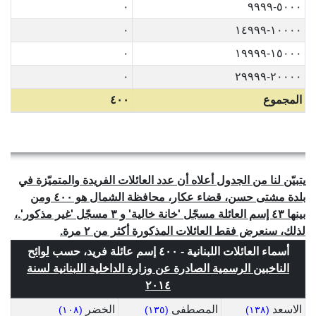
٠
٥٠٠٠-٩٩٩٩
٠
١٠٠٠٠-١٤٩٩٩
٠
١٥٠٠٠-١٩٩٩٩
٠
٢٠٠٠٠-٢٩٩٩٩
المجموع
٤٠٠
يتبيّن لنا من الجدول أعلاه أن عدد العائلات الفريدة والمتميّزة في
بلدة مشتى حسن، قضاء عكار، محافظة الشمال هو ٤٠٠ ومن
بينها ٤٣ إسم العائلة مسجّل 'خانة خالية' و ٣ مسجّل 'غير مذكور'.،
لذلك، سنعرض فقط العائلات المذكورة أكثر من ٢ مرة.
أسماء العائلات اللبنانية - ٤٠٠ إسم عائلة فريد، حسب
لوائح
الناخبين الرسمية الصادرة عن وزارة الداخلية اللبنانية لسنة
٢٠١٤
الاسعد
المصطفى
الخضر
(١٠٨)
(١٣٥)
(١٣٨)