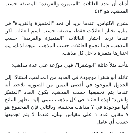
أدناه أن عدد العائلات "المتميزة والفريدة" المصنفة حسب
المذهب، هو ٤١٣
لشرح الالتباس، عندما نريد أن نجد "المتميزة والفريدة" في
لبنان، نختار العائلات فقط، مصنفة حسب اسم العائلة. لكن
عندما نريد اختيار العائلات "المتميزة والفريدة" حسب
المذهب، فإننا نجمع العائلات حسب المذهب. نتيجة لذلك، يتم
اعتبارها متميزة داخل كل مذهب.
لنأخذ مثلاً عائلة "ابوشقرا"، فهي موزّعة على عدة مذاهب:
عائلة أبو شقرا موجودة في العديد من المذاهب. استنادًا إلى
الجدول الموجود في أقصى اليمين من الصورة، نلاحظ أنه
عندما يتم تجميعها حسب المذهب، يكون العدد "المتميّز
والفريد" لهذه العائلة في كل مذهب تنتمي إليه. تظهر النتائج
أنها موجودة في ٧ مذاهب مختلفة، وبالتالي فإن المجموع هو
٧ مقابل عدد ١ على مقياس لبنان، عندما لا يتم تجميعها
حسب أي عامل