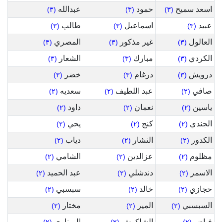
اسعد سميح
حمود
عبدالله
(٣)
(٣)
(٣)
عبيد
اسماعيل
طالب
(٣)
(٣)
(٣)
العالول
غير مذكور
المصري
(٣)
(٣)
(٣)
الكردي
مبارك
الشعار
(٣)
(٣)
(٣)
درويش
درغام
خضر
(٣)
(٣)
(٣)
صافي
عبد اللطيف
سعديه
(٢)
(٢)
(٢)
ياسين
نعمان
داود
(٢)
(٢)
(٢)
الجندي
كنج
يحي
(٢)
(٢)
(٢)
الكدور
النشار
دياب
(٢)
(٢)
(٢)
مظلوم
عزالدين
الشامي
(٢)
(٢)
(٢)
الاسمر
دندشلي
عبد الحميد
(٢)
(٢)
(٢)
حجازي
خالد
سبسبي
(٢)
(٢)
(٢)
السبسبي
المير
مختار
(٢)
(٢)
(٢)
فياض
الشاكوش
الميناوي