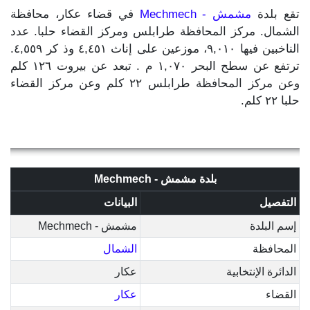
تقع بلدة
مشمش - Mechmech
في قضاء عكار، محافظة
الشمال. مركز المحافظة طرابلس ومركز القضاء حلبا. عدد
الناخبين فيها ٩,٠١٠، موزعين على إناث ٤,٤٥١ وذ كر ٤,٥٥٩.
ترتفع عن سطح البحر ١,٠٧٠ م . تبعد عن بيروت ١٢٦ كلم
وعن مركز المحافظة طرابلس ٢٢ كلم وعن مركز القضاء
حلبا ٢٢ كلم.
بلدة مشمش - Mechmech
التفصيل
البيانات
إسم البلدة
مشمش - Mechmech
المحافظة
الشمال
الدائرة الإنتخابية
عكار
القضاء
عكار