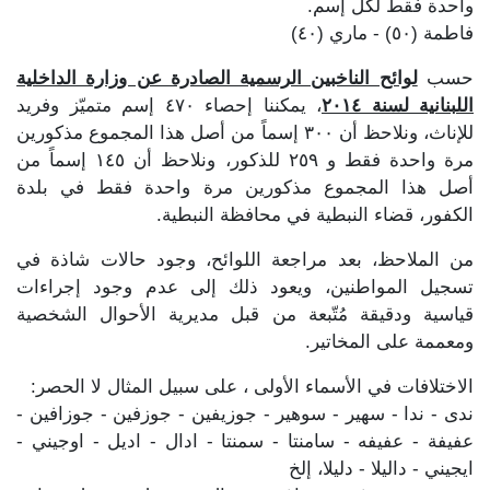
واحدة فقط لكل إسم.
فاطمة (٥٠) - ماري (٤٠)
حسب
لوائح الناخبين الرسمية الصادرة عن وزارة الداخلية
اللبنانية لسنة ٢٠١٤
، يمكننا إحصاء ٤٧٠ إسم متميّز وفريد
للإناث، ونلاحظ أن ٣٠٠ إسماً من أصل هذا المجموع مذكورين
مرة واحدة فقط و ٢٥٩ للذكور، ونلاحظ أن ١٤٥ إسماً من
أصل هذا المجموع مذكورين مرة واحدة فقط في بلدة
الكفور، قضاء النبطية في محافظة النبطية.
من الملاحظ، بعد مراجعة اللوائح، وجود حالات شاذة في
تسجيل المواطنين، ويعود ذلك إلى عدم وجود إجراءات
قياسية ودقيقة مُتّبعة من قبل مديرية الأحوال الشخصية
ومعممة على المخاتير.
الاختلافات في الأسماء الأولى ، على سبيل المثال لا الحصر:
ندى - ندا - سهير - سوهير - جوزيفين - جوزفين - جوزافين -
عفيفة - عفيفه - سامنتا - سمنتا - ادال - اديل - اوجيني -
ايجيني - داليلا - دليلا، إلخ