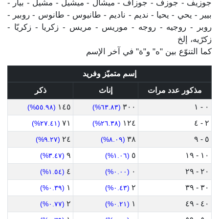
جوزيف - جوزف - جوزاف - ميشال - ميشيل - مشيل - بيار -
بيير - يحي - يحيا - نديم - ناديم - طانيوس - طانوس - روبير -
روبر - روجيه - روجه - موريس - مريس - زكريا - زكريّا -
زكرّيه، إلخ
كما التنوّع بين "ه" و"ة" في آخر الإسم
إسم متميّز وفريد
مذكور عدد مرات
إناث
ذكر
١٤٥
٣٠٠
٠ - ١
(٥٥.٩٨%)
(٦٣.٨٣%)
٧١
١٢٤
٢ - ٤
(٢٧.٤١%)
(٢٦.٣٨%)
٢٤
٣٨
٥ - ٩
(٩.٢٧%)
(٨.٠٩%)
٩
٥
١٠ - ١٩
(٣.٤٧%)
(١.٠٦%)
٤
٠
٢٠ - ٢٩
(١.٥٤%)
(٠.٠٠%)
١
٢
٣٠ - ٣٩
(٠.٣٩%)
(٠.٤٣%)
٢
١
٤٠ - ٤٩
(٠.٧٧%)
(٠.٢١%)