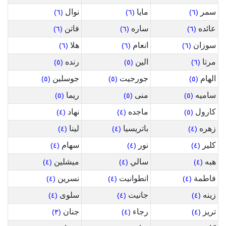
سمر
مايا
نوال
(٦)
(٦)
(٦)
عائده
ساره
فاتن
(٦)
(٦)
(٦)
سوزان
انعام
هلا
(٦)
(٦)
(٦)
مرتا
الين
رنده
(٥)
(٥)
(٦)
الهام
جورجيت
جوسلين
(٥)
(٥)
(٥)
ساميه
منى
ريما
(٥)
(٥)
(٥)
كارول
ماجده
نهاد
(٤)
(٤)
(٥)
زهره
باتريسيا
لينا
(٤)
(٤)
(٤)
كلير
نور
سهام
(٤)
(٤)
(٤)
هبه
سالي
ميشلين
(٤)
(٤)
(٤)
فاطمة
انطوانيت
نسرين
(٤)
(٤)
(٤)
زينه
جانيت
سلوى
(٤)
(٤)
(٤)
تريز
رجاء
جنان
(٣)
(٤)
(٤)