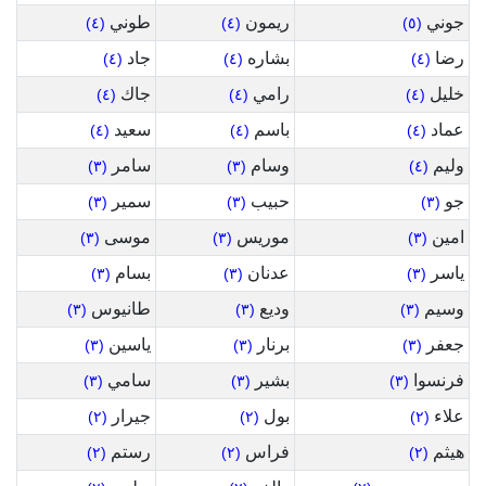
جوني
ريمون
طوني
(٤)
(٤)
(٥)
رضا
بشاره
جاد
(٤)
(٤)
(٤)
خليل
رامي
جاك
(٤)
(٤)
(٤)
عماد
باسم
سعيد
(٤)
(٤)
(٤)
وليم
وسام
سامر
(٣)
(٣)
(٤)
جو
حبيب
سمير
(٣)
(٣)
(٣)
امين
موريس
موسى
(٣)
(٣)
(٣)
ياسر
عدنان
بسام
(٣)
(٣)
(٣)
وسيم
وديع
طانيوس
(٣)
(٣)
(٣)
جعفر
برنار
ياسين
(٣)
(٣)
(٣)
فرنسوا
بشير
سامي
(٣)
(٣)
(٣)
علاء
بول
جيرار
(٢)
(٢)
(٢)
هيثم
فراس
رستم
(٢)
(٢)
(٢)