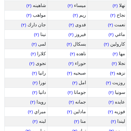
نهلا
ميساء
شاهينه
(٢)
(٢)
(٢)
نجاح
ريم
مواهب
(٢)
(٢)
(٢)
نعمت
فدوى
جان دارك
(٢)
(٢)
(٢)
ماغي
فيروز
نينا
(٢)
(٢)
(٢)
كارولين
بسكال
لمى
(٢)
(٢)
(٢)
مها
ناهده
كلارا
(٢)
(٢)
(٢)
نجلا
حوراء
نجوى
(٢)
(٢)
(٢)
نزهه
صبحيه
رانيا
(٢)
(٢)
(٢)
روزيت
امل
نورا
(٢)
(٢)
(٢)
سونيا
جومانا
دانيا
(٢)
(٢)
(٢)
عايده
جمانه
رويدا
(٢)
(٢)
(٢)
فوزيه
مادلين
ميراي
(٢)
(٢)
(٢)
ليندا
منا
لبنه
(٢)
(٢)
(٢)
رمزه
تراز
صابرين