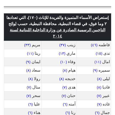
إستعراض الأسماء المتميزة والفريدة للإناث (١٧٠)، التي تعدادها
٢ وما فوق، في قضاء النبطية، محافظة النبطية، حسب
لوائح
الناخبين الرسمية الصادرة عن وزارة الداخلية اللبنانية لسنة
٢٠١٤
فاطمه
زينب
مريم
(٣٣)
(٣٧)
(٤٦)
ندى
ماري
ريتا
(١١)
(١٣)
(١٥)
امال
وفاء
ايمان
(٩)
(١٠)
(١١)
سميره
هيام
سعاد
(٨)
(٨)
(٩)
ليلى
خديجه
رولا
(٨)
(٨)
(٨)
فاديا
هدى
منال
(٧)
(٧)
(٨)
عبير
حنان
سحر
(٧)
(٧)
(٧)
غاده
آمنه
عليا
(٦)
(٦)
(٧)
جمال
رنا
هناء
(٦)
(٦)
(٦)