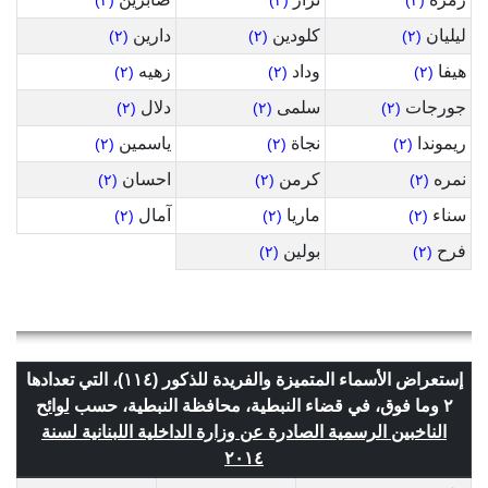
(٢)
(٢)
(٢)
ليليان
كلودين
دارين
(٢)
(٢)
(٢)
هيفا
وداد
زهيه
(٢)
(٢)
(٢)
جورجات
سلمى
دلال
(٢)
(٢)
(٢)
ريموندا
نجاة
ياسمين
(٢)
(٢)
(٢)
نمره
كرمن
احسان
(٢)
(٢)
(٢)
سناء
ماريا
آمال
(٢)
(٢)
(٢)
فرح
بولين
(٢)
(٢)
إستعراض الأسماء المتميزة والفريدة للذكور (١١٤)، التي تعدادها
٢ وما فوق، في قضاء النبطية، محافظة النبطية، حسب
لوائح
الناخبين الرسمية الصادرة عن وزارة الداخلية اللبنانية لسنة
٢٠١٤