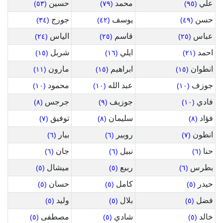
علي
محمد
حسين
(٥٣)
(٧٩)
(٩٥)
حسن
يوسف
جورج
(٣٤)
(٤٢)
(٤٩)
عباس
قاسم
الياس
(٢٤)
(٢٥)
(٢٥)
احمد
ايلي
شربل
(١٥)
(١٦)
(٢١)
انطوان
ابراهيم
مارون
(١١)
(١٥)
(١٥)
جوزف
عبد الله
محمود
(١٠)
(١٠)
(١٠)
فادي
جوزيف
جرجس
(٨)
(٩)
(١٠)
فؤاد
سليمان
توفيق
(٧)
(٨)
(٨)
انطون
روبير
بيار
(٦)
(٦)
(٧)
حنا
نبيل
جان
(٦)
(٦)
(٦)
بطرس
ربيع
ميشال
(٥)
(٥)
(٦)
حيدر
كامل
حسان
(٥)
(٥)
(٥)
فضل
بلال
وليد
(٥)
(٥)
(٥)
خالد
شادي
مصطفى
(٥)
(٥)
(٥)