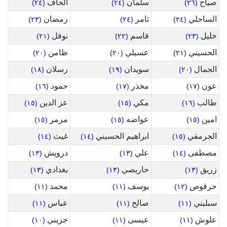
صياح
سلمان
الحاف
(٢٤)
(٢٤)
(٢٦)
الساحلي
تامر
رمضان
(٢٣)
(٢٤)
(٢٤)
خليل
قاسم
نوفل
(٢١)
(٢٢)
(٢٣)
الحسيني
عسيلي
ظامن
(٢٠)
(٢٠)
(٢١)
الجمال
سويدان
رسلان
(١٨)
(١٩)
(٢٠)
عون
مخذر
حمود
(١٦)
(١٧)
(١٧)
طالب
مكي
عز الدين
(١٥)
(١٥)
(١٦)
امين
عواضه
مرمر
(١٥)
(١٥)
(١٥)
الجرمقي
ابراهيم الحسيني
غيث
(١٤)
(١٤)
(١٥)
مصطفى
علي
درويش
(١٣)
(١٣)
(١٤)
زريق
حاريصي
بغدادي
(١٣)
(١٣)
(١٣)
حرقوص
يوسف
محمد
(١١)
(١١)
(١٢)
سبليني
صالح
عباس
(١١)
(١١)
(١١)
علوش
عيسى
جزيني
(١٠)
(١١)
(١١)