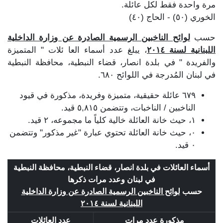
مرة واحدة فقط لكل عائلة.
الخوري (٥٠) - الحاج (٤٠)
حسب
لوائح الناخبين الرسمية الصادرة عن وزارة الداخلية
اللبنانية لسنة ٢٠١٤
، يبلغ عدد أسماء العا ئلات " المتميزة
والفريدة " في بلدة انصار، قضاء النبطية، محافظة النبطية
في لبنان المُدرجة في اللوائح ٦٨٠.
٦٧٩ عائلة حقيقية، متميزة وفريدة، مذكورة في قيود
الناخبين / الناخبات، وتتضمن ٥,٨١٥ قيد.
١، حيث خانة العائلة خالية كلياً ما مجموعه، ٢ قيد.
٠، حيث خانة العائلة تحتوي عبارة "غير مذكور" وتتضمن
٠ قيد.
أسماء العائلات في بلدة انصار، قضاء النبطية، محافظة النبطية
في لبنان وعدد مرات ذكرها
حسب
لوائح الناخبين الرسمية الصادرة عن وزارة الداخلية
اللبنانية لسنة ٢٠١٤
مذكورة عدد مرات
عدد العائلات