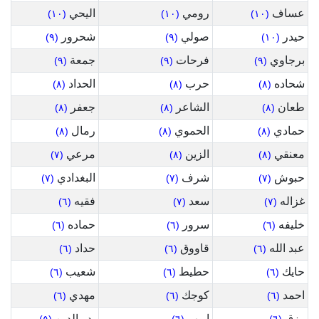
عساف
رومي
اليحي
(١٠)
(١٠)
(١٠)
حيدر
صولي
شحرور
(٩)
(٩)
(١٠)
برجاوي
فرحات
جمعة
(٩)
(٩)
(٩)
شحاده
حرب
الحداد
(٨)
(٨)
(٨)
طعان
الشاعر
جعفر
(٨)
(٨)
(٨)
حمادي
الحموي
رمال
(٨)
(٨)
(٨)
معنقي
الزين
مرعي
(٧)
(٨)
(٨)
حبوش
شرف
البغدادي
(٧)
(٧)
(٧)
غزاله
سعد
فقيه
(٦)
(٧)
(٧)
خليفه
سرور
حماده
(٦)
(٦)
(٦)
عبد الله
قاووق
حداد
(٦)
(٦)
(٦)
حايك
حطيط
شعيب
(٦)
(٦)
(٦)
احمد
كوجك
مهدي
(٦)
(٦)
(٦)
رزق
ايوب
بدر الدين