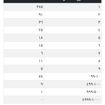
٣٨٥
١
٩١
٢
٣٦
٣
٢٥
٤
١٨
٥
١٥
٦
٦
٧
١١
٨
٥
٩
٧٨
١٠-٩٩
٩
١٠٠-٤٩٩
١
٥٠٠-٩٩٩
٠
١٠٠٠-٤٩٩٩