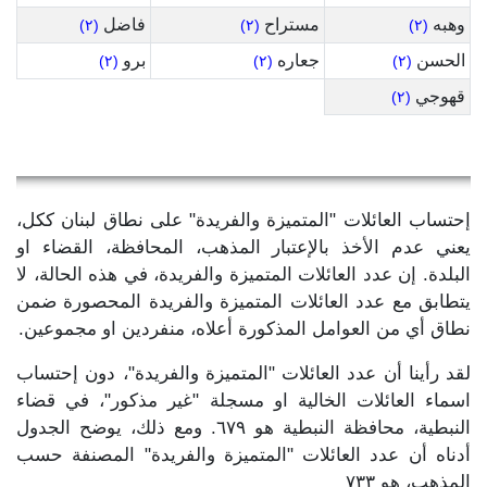
وهبه
مستراح
فاضل
(٢)
(٢)
(٢)
الحسن
جعاره
برو
(٢)
(٢)
(٢)
قهوجي
(٢)
إحتساب العائلات "المتميزة والفريدة" على نطاق لبنان ككل،
يعني عدم الأخذ بالإعتبار المذهب، المحافظة، القضاء او
البلدة. إن عدد العائلات المتميزة والفريدة، في هذه الحالة، لا
يتطابق مع عدد العائلات المتميزة والفريدة المحصورة ضمن
نطاق أي من العوامل المذكورة أعلاه، منفردين او مجموعين.
لقد رأينا أن عدد العائلات "المتميزة والفريدة"، دون إحتساب
اسماء العائلات الخالية او مسجلة "غير مذكور"، في قضاء
النبطية، محافظة النبطية هو ٦٧٩. ومع ذلك، يوضح الجدول
أدناه أن عدد العائلات "المتميزة والفريدة" المصنفة حسب
المذهب، هو ٧٣٣