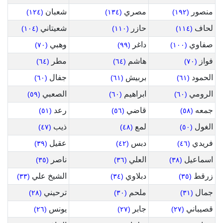
منصور
مصري
شعبان
(١٢٤)
(١٣٤)
(١٩٢)
لحاف
حازر
شعيتاني
(١٠٤)
(١١٠)
(١١٤)
صفاوي
داغر
وهبي
(٧٠)
(٩٩)
(١٠٠)
فواز
هاشم
مطر
(٦٤)
(٦٤)
(٧٠)
الحمود
بربيش
جفال
(٦٠)
(٦١)
(٦١)
الرومي
ابراهيم
الصعبي
(٥٩)
(٦٠)
(٦٠)
جمعه
قاضي
رعد
(٥١)
(٥٦)
(٥٨)
الغول
لمع
ذيب
(٤٧)
(٤٨)
(٥٠)
فريدي
دبس
عقيل
(٣٩)
(٤٢)
(٤٦)
اسماعيل
العلي
ناصر
(٣٥)
(٣٦)
(٣٨)
زرقط
دبلاوي
الشيخ علي
(٣٣)
(٣٤)
(٣٥)
جمال
ملحم
ترحيني
(٢٨)
(٣٠)
(٣١)
قصيباني
جابر
يونس
(٢٦)
(٢٧)
(٢٧)