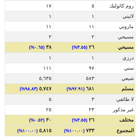
روم كاثوليك
٥
١٧
لاتيني
١
١
ماروني
١١
١١
مسيحي
٢
٢
مسيحي
٢٦
٣٨
(٠.٦٥%)
(٣.٥٥%)
درزي
١
١
سني
٩٧
١١١
شيعي
٥٨٣
٥,٦٣٥
مسلم
٦٨١
٥,٧٤٧
(٩٨.٨٣%)
(٩٢.٩١%)
لا طائفي
٣
٥
غير مذكور
٢٣
٢٥
مختلف
٢٦
٣٠
(٠.٥٢%)
(٣.٥٥%)
المجموع
٧٣٣
٥,٨١٥
(١٠٠.٠٠%)
(١٠٠.٠٠%)