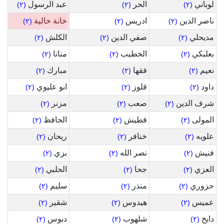
لوباني
الحر
عبد الرسول
(٢)
(٢)
(٢)
ناصر الدين
ادريس
خانة خالية
(٢)
(٢)
(٢)
مديحلي
صفي الدين
الكلش
(٢)
(٢)
(٢)
بعلبكي
الخطيب
منانا
(٢)
(٢)
(٢)
نعيم
فقها
مبارك
(٢)
(٢)
(٢)
داود
قلوز
ابو عليوي
(٢)
(٢)
(٢)
شرف الدين
صعب
مزنر
(٢)
(٢)
(٢)
المولى
قطيش
الحافظ
(٢)
(٢)
(٢)
علويه
خنافر
ريحان
(٢)
(٢)
(٢)
فنيش
نصر الله
بزي
(٢)
(٢)
(٢)
العزي
جحا
الحلبي
(٢)
(٢)
(٢)
حزوري
منذر
سليم
(٢)
(٢)
(٢)
عميس
هيدوس
شقير
(٢)
(٢)
(٢)
دايخ
شلهوب
دبوس
(٢)
(٢)
(٢)