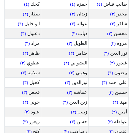
طالب فياض
حمزه
كجك
(٤)
(٤)
(٤)
مخدر
زيدان
بيطار
(٣)
(٣)
(٣)
شاكر
عواله
ابو خليل
(٣)
(٣)
(٣)
محسن
دياب
دعبول
(٣)
(٣)
(٣)
مروه
الطويل
مراد
(٣)
(٣)
(٣)
نور الدين
ضامن
ظاهر
(٣)
(٣)
(٣)
غندور
النشواتي
عطوي
(٣)
(٣)
(٣)
بيضون
وهبـي
سلامه
(٣)
(٣)
(٣)
علي احمد
نورالدين
كحيل
(٣)
(٣)
(٣)
حسين
عماشه
فحص
(٣)
(٣)
(٣)
مهنا
زين الدين
جوني
(٣)
(٣)
(٣)
أمين
زبيب
عبود
(٣)
(٣)
(٣)
عواظه
حسن
زيعور
(٣)
(٣)
(٣)
عثمان
رضا ذيب
كنج
(٢)
(٢)
(٢)