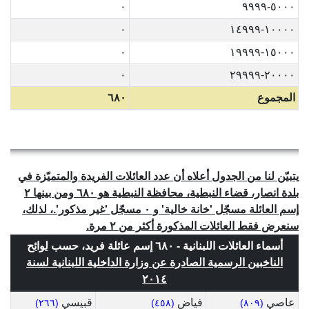
٠
٥٠٠٠-٩٩٩٩
٠
١٠٠٠٠-١٤٩٩٩
٠
١٥٠٠٠-١٩٩٩٩
٠
٢٠٠٠٠-٢٩٩٩٩
المجموع
٦٨٠
يتبيّن لنا من الجدول أعلاه أن عدد العائلات الفريدة والمتميّزة في
بلدة انصار، قضاء النبطية، محافظة النبطية هو ٦٨٠ ومن بينها ٢
إسم العائلة مسجّل 'خانة خالية' و ٠ مسجّل 'غير مذكور'.، لذلك،
سنعرض فقط العائلات المذكورة أكثر من ٢ مرة.
أسماء العائلات اللبنانية - ٦٨٠ إسم عائلة فريد، حسب
لوائح
الناخبين الرسمية الصادرة عن وزارة الداخلية اللبنانية لسنة
٢٠١٤
عاصي
فياض
قبيسي
(٢٦٦)
(٤٥٨)
(٨٠٩)