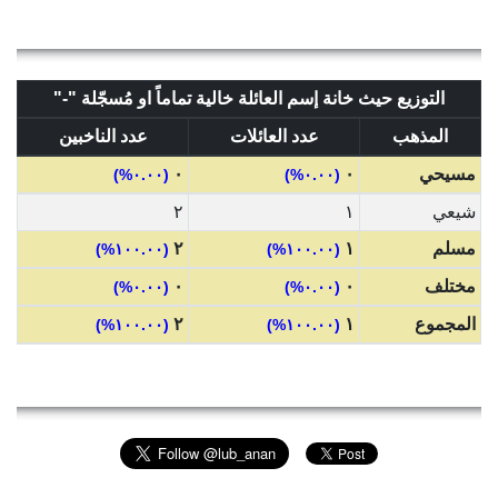
التوزيع حيث خانة إسم العائلة خالية تماماً او مُسجّلة "-"
المذهب
عدد العائلات
عدد الناخبين
مسيحي
٠
٠
(٠.٠٠%)
(٠.٠٠%)
شيعي
١
٢
مسلم
١
٢
(١٠٠.٠٠%)
(١٠٠.٠٠%)
مختلف
٠
٠
(٠.٠٠%)
(٠.٠٠%)
المجموع
١
٢
(١٠٠.٠٠%)
(١٠٠.٠٠%)