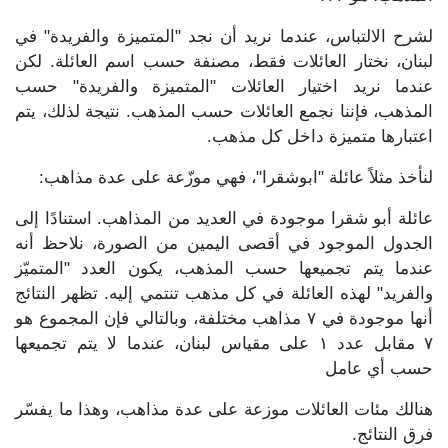
لشرح الالتباس، عندما نريد أن نجد "المتميزة والفريدة" في
لبنان، نختار العائلات فقط، مصنفة حسب اسم العائلة. لكن
عندما نريد اختيار العائلات "المتميزة والفريدة" حسب
المذهب، فإننا نجمع العائلات حسب المذهب. نتيجة لذلك، يتم
اعتبارها متميزة داخل كل مذهب.
لنأخذ مثلاً عائلة "ابوشقرا"، فهي موزّعة على عدة مذاهب:
عائلة أبو شقرا موجودة في العديد من المذاهب. استنادًا إلى
الجدول الموجود في أقصى اليمين من الصورة، نلاحظ أنه
عندما يتم تجميعها حسب المذهب، يكون العدد "المتميّز
والفريد" لهذه العائلة في كل مذهب تنتمي إليه. تظهر النتائج
أنها موجودة في ٧ مذاهب مختلفة، وبالتالي فإن المجموع هو
٧ مقابل عدد ١ على مقياس لبنان، عندما لا يتم تجميعها
حسب أي عامل
هنالك مئات العائلات موزعة على عدة مذاهب، وهذا ما يفسّر
فرق النتائج.