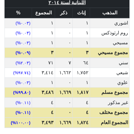
اللبنانية لسنة ٢٠١٤
المذهب
إناث
ذكر
المجموع
%
اشوري
١
٠
١
(٠.٠٣%)
روم ارثوذكس
١
٠
١
(٠.٠٣%)
مسيحي
١
٠
١
(٠.٠٣%)
مجموع مسيحي
٣
٠
٣
(٠.٠٩%)
سني
٦٤
٧
٧١
(٢.٠٣%)
شيعي
١,٧٥٢
١,٦٦٢
٣,٤١٤
(٩٧.٧٤%)
علوي
١
٠
١
(٠.٠٣%)
مجموع مسلم
١,٨١٧
١,٦٦٩
٣,٤٨٦
(٩٩.٨٠%)
غير مذكور
٤
٠
٤
(٠.١١%)
مجموع مختلف
٤
٠
٤
(٠.١١%)
المجموع العام
١,٨٢٤
١,٦٦٩
٣,٤٩٣
(١٠٠.٠٠%)