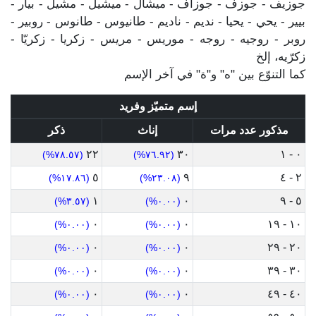
جوزيف - جوزف - جوزاف - ميشال - ميشيل - مشيل - بيار -
بيير - يحي - يحيا - نديم - ناديم - طانيوس - طانوس - روبير -
روبر - روجيه - روجه - موريس - مريس - زكريا - زكريّا -
زكرّيه، إلخ
كما التنوّع بين "ه" و"ة" في آخر الإسم
إسم متميّز وفريد
مذكور عدد مرات
إناث
ذكر
٢٢
٣٠
٠ - ١
(٧٨.٥٧%)
(٧٦.٩٢%)
٥
٩
٢ - ٤
(١٧.٨٦%)
(٢٣.٠٨%)
١
٠
٥ - ٩
(٣.٥٧%)
(٠.٠٠%)
٠
٠
١٠ - ١٩
(٠.٠٠%)
(٠.٠٠%)
٠
٠
٢٠ - ٢٩
(٠.٠٠%)
(٠.٠٠%)
٠
٠
٣٠ - ٣٩
(٠.٠٠%)
(٠.٠٠%)
٠
٠
٤٠ - ٤٩
(٠.٠٠%)
(٠.٠٠%)