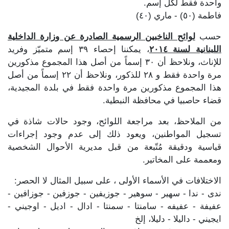
واحدة فقط لكل إسم.
فاطمة (٥٠) - ماري (٤٠)
حسب
لوائح الناخبين الرسمية الصادرة عن وزارة الداخلية
اللبنانية لسنة ٢٠١٤
، يمكننا إحصاء ٣٩ إسم متميّز وفريد
للإناث، ونلاحظ أن ٣٠ إسماً من أصل هذا المجموع مذكورين
مرة واحدة فقط و ٢٨ للذكور، ونلاحظ أن ٢٢ إسماً من أصل
هذا المجموع مذكورين مرة واحدة فقط في بلدة المجيدية،
قضاء حاصبيا في محافظة النبطية.
من الملاحظ، بعد مراجعة اللوائح، وجود حالات شاذة في
تسجيل المواطنين، ويعود ذلك إلى عدم وجود إجراءات
قياسية ودقيقة مُتّبعة من قبل مديرية الأحوال الشخصية
ومعممة على المخاتير.
الاختلافات في الأسماء الأولى ، على سبيل المثال لا الحصر:
ندى - ندا - سهير - سوهير - جوزيفين - جوزفين - جوزافين -
عفيفة - عفيفه - سامنتا - سمنتا - ادال - اديل - اوجيني -
ايجيني - داليلا - دليلا، إلخ