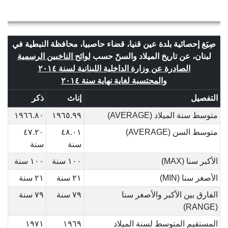
صِيَغ إحصائية بلدة عين قنيا، قضاء حاصبيا، محافظة النبطية في
لبنان، عن تاريخ الميلاد والسنّ حسب
لوائح الناخبين الرسمية
الصادرة عن وزارة الداخلية اللبنانية لسنة ٢٠١٤
والمحتسبة لغاية نهاية سنة ٢٠١٤
التفصيل
إناث
ذكر
متوسط سنة الميلاد (AVERAGE)
١٩٦٥.٩٩
١٩٦٦.٨٠
متوسط السن (AVERAGE)
٤٨.٠١
٤٧.٢٠
سنة
سنة
الأكبر سنا (MAX)
١٠٠ سنة
١٠٠ سنة
الأصغر سنا (MIN)
٢١ سنة
٢١ سنة
الفارق بين الأكبر والأصغر سنا
٧٩ سنة
٧٩ سنة
(RANGE)
المستقيم المتوسط لسنة الميلاد
١٩٦٩
١٩٧١