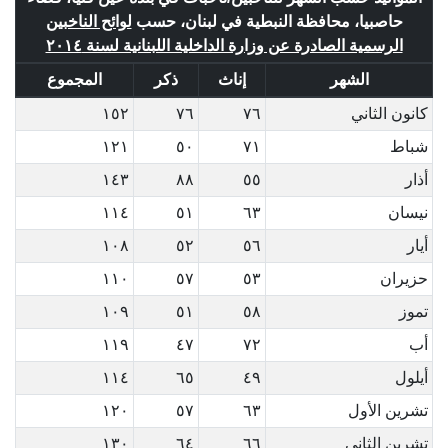
حاصبيا، محافظة النبطية في لبنان، حسب
لوائح الناخبين
الرسمية الصادرة عن وزارة الداخلية اللبنانية لسنة ٢٠١٤
الشهر
إناث
ذكر
المجموع
كانون الثاني
٧٦
٧٦
١٥٢
شباط
٧١
٥٠
١٢١
أذار
٥٥
٨٨
١٤٣
نيسان
٦٣
٥١
١١٤
أيار
٥٦
٥٢
١٠٨
حزيران
٥٣
٥٧
١١٠
تموز
٥٨
٥١
١٠٩
أب
٧٢
٤٧
١١٩
أيلول
٤٩
٦٥
١١٤
تشرين الأول
٦٣
٥٧
١٢٠
تشرين الثاني
٦٦
٦٤
١٣٠