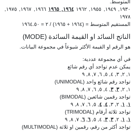
المتوسط.
١٩٦٦, ١٩٦٧, ١٩٧٥,
١٩٦٤, ١٩٦٥
١٩٣٠, ١٩٤٩, ١٩٥٥, ١٩٦٢
١٩٧٨
المستقيم المتوسط = (١٩٦٤ + ١٩٦٥) / ٢ = ١٩٦٤.٥٠
الناتج السائد او القيمة السائدة (MODE)
هو الرقم او القيمة الأكثر شيوعاً في مجموعة البيانات.
في أي مجموعة عددية:
يمكن عدم تواجد أي رقم شائع
١, ٢, ٣, ٤, ٥, ٦, ٧, ٨, ٩
تواجد رقم شائع واحد (UNIMODAL)
, ٤, ٥, ٦, ٧, ٨, ٩
٣
,
٣
١, ٢,
تواجد رقمين شائعين (BIMODAL)
, ٥, ٦, ٧, ٨, ٩
٤
,
٤
, ٢, ٣,
١
,
١
تواجد ثلاثة أرقام (TRIMODAL)
, ٧, ٨, ٩
٦
,
٦
, ٤, ٥,
٣
,
٣
, ٢,
١
,
١
تواجد أكثر من رقم، رقمين او ثلاثة (MULTIMODAL)