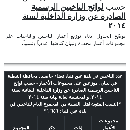
حسب
لوائح الناخبين الرسمية
الصادرة عن وزارة الداخلية لسنة
٢٠١٤
يوضّح الجدول أدناه توزيع أعمار الناخبين والناخبات على
مجموعات أعمار محددة وتبيان كثافتها، عددياً ونسبياً.
عدد الناخبين في بلدة عين قنيا، قضاء حاصبيا، محافظة النبطية
في لبنان، موزعين على مجموعات الأعمار - حسب
لوائح
الناخبين الرسمية الصادرة عن وزارة الداخلية اللبنانية لسنة
٢٠١٤
، والمحتسبة لغاية نهاية سنة ٢٠١٤
* النسب المئوية تُمَثِل النسبة من المجموع العام للناخبين في
بلدة عين قنيا : ١,٦٥٦ *
مجموعات
الأعمار
إناث
ذكر
المجموع