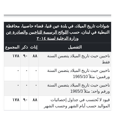
شواذات تاريخ الميلاد، في بلدة عين قنيا، قضاء حاصبيا، محافظة
النبطية في لبنان، حسب
اللوائح الرسمية للناخبين والصادرة عن
وزارة الدخلية لسنة ٢٠١٤
التفصيل
إناث
ذكر
المجموع
ناخبين حيث تاريخ الميلاد يتضمن السنة
٨٨
٩٠
١٧٨
فقط
ناخبين حيث تاريخ الميلاد يتضمن السنة
٠
٠
٠
ورقمين: مثلاً 1965/10
ناخبين حيث تاريخ الميلاد يتضمن السنة
٠
٠
٠
ورقم واحد: مثلاً 1965/3
قيود لا تُحتسب في جداول إحصائيات
٨٨
٩٠
١٧٨
المواليد حسب أيام الشهر وحسب الشهر