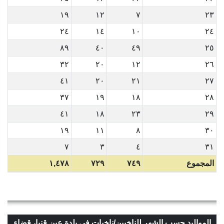
١٩
١٢
٧
٢٣
٢٤
١٤
١٠
٢٤
٨٩
٤٠
٤٩
٢٥
٣٢
٢٠
١٢
٢٦
٤١
٢٠
٢١
٢٧
٣٧
١٩
١٨
٢٨
٤١
١٨
٢٣
٢٩
١٩
١١
٨
٣٠
٧
٣
٤
٣١
المجموع
٧٤٩
٧٢٩
١,٤٧٨
المواليد حسب الشهر للناخبين/ناخبات في بلدة عين قنيا، قضاء