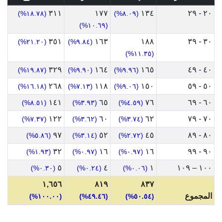
٣١١
١٧٧
١٣٤
٢٠ - ٢٩
(١٨.٧٨%)
(٨.٠٩%)
(١٠.٦٩%)
٣٥١
١٦٣
١٨٨
٣٠ - ٣٩
(٢١.٢٠%)
(٩.٨٤%)
(١١.٣٥%)
٣٢٩
١٦٤
١٦٥
٤٠ - ٤٩
(١٩.٨٧%)
(٩.٩٠%)
(٩.٩٦%)
٢٦٨
١١٨
١٥٠
٥٠ - ٥٩
(١٦.١٨%)
(٧.١٣%)
(٩.٠٦%)
١٤١
٦٥
٧٦
٦٠ - ٦٩
(٨.٥١%)
(٣.٩٣%)
(٤.٥٩%)
١٢٢
٦٠
٦٢
٧٠ - ٧٩
(٧.٣٧%)
(٣.٦٢%)
(٣.٧٤%)
٩٧
٥٢
٤٥
٨٠ - ٨٩
(٥.٨٦%)
(٣.١٤%)
(٢.٧٢%)
٣٢
١٦
١٦
٩٠ - ٩٩
(١.٩٣%)
(٠.٩٧%)
(٠.٩٧%)
٥
٤
١
١٠٠ – ١٠٩
(٠.٣٠%)
(٠.٢٤%)
(٠.٠٦%)
١,٦٥٦
٨١٩
٨٣٧
المجموع
(١٠٠.٠٠%)
(٤٩.٤٦%)
(٥٠.٥٤%)