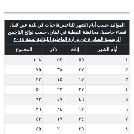
المواليد حسب أيام الشهر للناخبين/ناخبات في بلدة عين قنيا،
قضاء حاصبيا، محافظة النبطية في لبنان، حسب
لوائح الناخبين
الرسمية الصادرة عن وزارة الداخلية اللبنانية لسنة ٢٠١٤
أيام الشهر
إناث
ذكر
المجموع
١٠٨
٥٣
٥٥
١
٧٥
٣٨
٣٧
٢
٣٢
١٥
١٧
٣
٥٠
٢٣
٢٧
٤
٩٣
٤٧
٤٦
٥
٣٦
٢٤
١٢
٦
٤٣
١٩
٢٤
٧
٤٥
٢٠
٢٥
٨