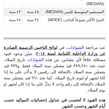
(MEDIAN)
المستقيم المتوسط للسن (MEDIAN)
٤٥ سنة
٤٣ سنة
السنّ الأكثر شيوعاً للناخب (MODE)
٣٤ سنة
٢٨ سنة
عند مراجعة
الشواذات
، في
لوائح الناخبين الرسمية الصادرة
عن وزارة الداخلية اللبنانية لسنة ٢٠١٤
، يتبيّن وجود قيود
مسجّلة خلافاً لأي مقياس. من هذه
الشواذات
تاريخ الميلاد،
حيث نجد ٣٨٩,٢٨١ قيد يتضمّن سنة الميلاد فقط. و٣٧٩ قيد
يتضمّن سنة الميلاد بالإضافة إلى رقمين لا يدلّان على ما إذا
كانا لشهر او ليوم تاريخ الميلاد. كما نجد ٩٦١ قيد يتضمّن سنة
الميلاد بالإضافة إلى رقم واحد لا يدلّ على ما إذا كان لشهر او
يوم الميلاد.
هذه القيود لا تُحتسب في جداول إحصائيات المواليد حسب
أيام الشهر وحسب الشهر.