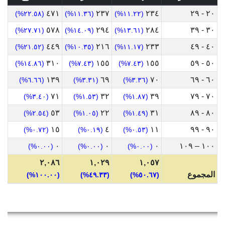
٤٧١
٢٣٧
٢٣٤
٢٠ - ٢٩
(٢٢.٥٨%)
(١١.٣٦%)
(١١.٢٢%)
٥٧٨
٢٩٤
٢٨٤
٣٠ - ٣٩
(٢٧.٧١%)
(١٤.٠٩%)
(١٣.٦١%)
٤٤٩
٢١٦
٢٣٣
٤٠ - ٤٩
(٢١.٥٢%)
(١٠.٣٥%)
(١١.١٧%)
٣١٠
١٥٥
١٥٥
٥٠ - ٥٩
(١٤.٨٦%)
(٧.٤٣%)
(٧.٤٣%)
١٣٩
٦٩
٧٠
٦٠ - ٦٩
(٦.٦٦%)
(٣.٣١%)
(٣.٣٦%)
٧١
٣٢
٣٩
٧٠ - ٧٩
(٣.٤٠%)
(١.٥٣%)
(١.٨٧%)
٥٣
٢٢
٣١
٨٠ - ٨٩
(٢.٥٤%)
(١.٠٥%)
(١.٤٩%)
١٥
٤
١١
٩٠ - ٩٩
(٠.٧٢%)
(٠.١٩%)
(٠.٥٣%)
٠
٠
٠
١٠٠ – ١٠٩
(٠.٠٠%)
(٠.٠٠%)
(٠.٠٠%)
٢,٠٨٦
١,٠٢٩
١,٠٥٧
المجموع
(١٠٠.٠٠%)
(٤٩.٣٣%)
(٥٠.٦٧%)