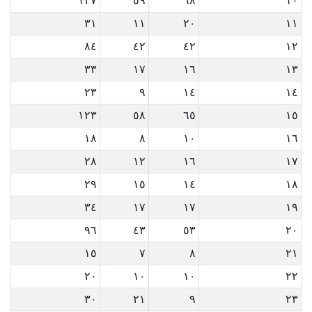
١٢٧
٥٩
٦٨
١٠
٣١
١١
٢٠
١١
٨٤
٤٢
٤٢
١٢
٣٣
١٧
١٦
١٣
٢٣
٩
١٤
١٤
١٢٣
٥٨
٦٥
١٥
١٨
٨
١٠
١٦
٢٨
١٢
١٦
١٧
٢٩
١٥
١٤
١٨
٣٤
١٧
١٧
١٩
٩٦
٤٣
٥٣
٢٠
١٥
٧
٨
٢١
٢٠
١٠
١٠
٢٢
٣٠
٢١
٩
٢٣