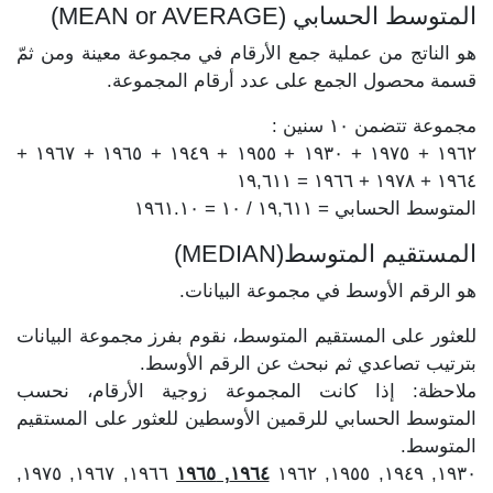
المتوسط الحسابي (MEAN or AVERAGE)
هو الناتج من عملية جمع الأرقام في مجموعة معينة ومن ثمّ
قسمة محصول الجمع على عدد أرقام المجموعة.
مجموعة تتضمن ١٠ سنين :
١٩٦٢ + ١٩٧٥ + ١٩٣٠ + ١٩٥٥ + ١٩٤٩ + ١٩٦٥ + ١٩٦٧ +
١٩٦٤ + ١٩٧٨ + ١٩٦٦ = ١٩,٦١١
المتوسط الحسابي = ١٩,٦١١ / ١٠ = ١٩٦١.١٠
المستقيم المتوسط(MEDIAN)
هو الرقم الأوسط في مجموعة البيانات.
للعثور على المستقيم المتوسط، نقوم بفرز مجموعة البيانات
بترتيب تصاعدي ثم نبحث عن الرقم الأوسط.
ملاحظة: إذا كانت المجموعة زوجية الأرقام، نحسب
المتوسط الحسابي للرقمين الأوسطين للعثور على المستقيم
المتوسط.
١٩٦٦, ١٩٦٧, ١٩٧٥,
١٩٦٤, ١٩٦٥
١٩٣٠, ١٩٤٩, ١٩٥٥, ١٩٦٢