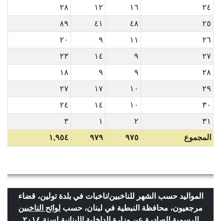
٢٨
١٢
١٦
٢٤
٨٩
٤١
٤٨
٢٥
٢٠
٩
١١
٢٦
٢٣
١٤
٩
٢٧
١٨
٩
٩
٢٨
٢٧
١٧
١٠
٢٩
٢٤
١٤
١٠
٣٠
٣
١
٢
٣١
المجموع
٩٧٥
٩٧٩
١,٩٥٤
المواليد حسب الشهر للناخبين/ناخبات في بلدة تولين، قضاء
مرجعيون، محافظة النبطية في لبنان، حسب
لوائح الناخبين
الرسمية الصادرة عن وزارة الداخلية اللبنانية لسنة ٢٠١٤