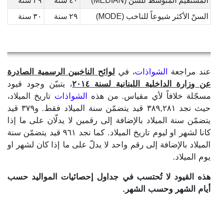
المستقيم المتوسط للسن (MEDIAN)
٤٠ سنة
٣٩ سنة
السنّ الأكثر شيوعاً للناخب (MODE)
٢٩ سنة
٣٠ سنة
عند مراجعة
الشواذات
، في
لوائح الناخبين الرسمية الصادرة
عن وزارة الداخلية اللبنانية لسنة ٢٠١٤
، يتبيّن وجود قيود
مسجّلة خلافاً لأي مقياس. من هذه
الشواذات
تاريخ الميلاد،
حيث نجد ٣٨٩,٢٨١ قيد يتضمّن سنة الميلاد فقط. و٣٧٩ قيد
يتضمّن سنة الميلاد بالإضافة إلى رقمين لا يدلّان على ما إذا
كانا لشهر او ليوم تاريخ الميلاد. كما نجد ٩٦١ قيد يتضمّن سنة
الميلاد بالإضافة إلى رقم واحد لا يدلّ على ما إذا كان لشهر او
يوم الميلاد.
هذه القيود لا تُحتسب في جداول إحصائيات المواليد حسب
أيام الشهر وحسب الشهر.