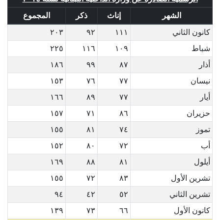
الشهر
إناث
ذكر
المجموع
كانون الثاني
١١١
٩٢
٢٠٣
شباط
١٠٩
١١٦
٢٢٥
أذار
٨٧
٩٩
١٨٦
نيسان
٧٧
٧٦
١٥٣
أيار
٧٧
٨٩
١٦٦
حزيران
٨٦
٧١
١٥٧
تموز
٧٤
٨١
١٥٥
أب
٧٢
٨٠
١٥٢
أيلول
٨١
٨٨
١٦٩
تشرين الأول
٨٣
٧٢
١٥٥
تشرين الثاني
٥٢
٤٢
٩٤
كانون الأول
٦٦
٧٣
١٣٩