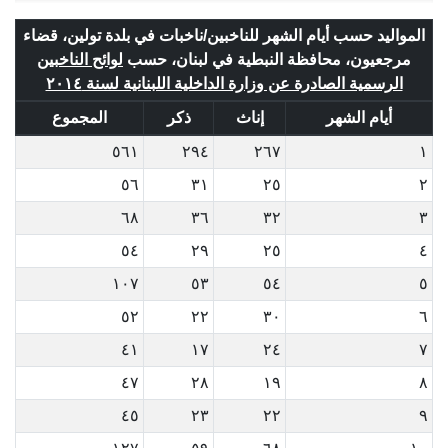
المواليد حسب أيام الشهر للناخبين/ناخبات في بلدة تولين، قضاء
مرجعيون، محافظة النبطية في لبنان، حسب
لوائح الناخبين
الرسمية الصادرة عن وزارة الداخلية اللبنانية لسنة ٢٠١٤
أيام الشهر
إناث
ذكر
المجموع
٥٦١
٢٩٤
٢٦٧
١
٥٦
٣١
٢٥
٢
٦٨
٣٦
٣٢
٣
٥٤
٢٩
٢٥
٤
١٠٧
٥٣
٥٤
٥
٥٢
٢٢
٣٠
٦
٤١
١٧
٢٤
٧
٤٧
٢٨
١٩
٨
٤٥
٢٣
٢٢
٩