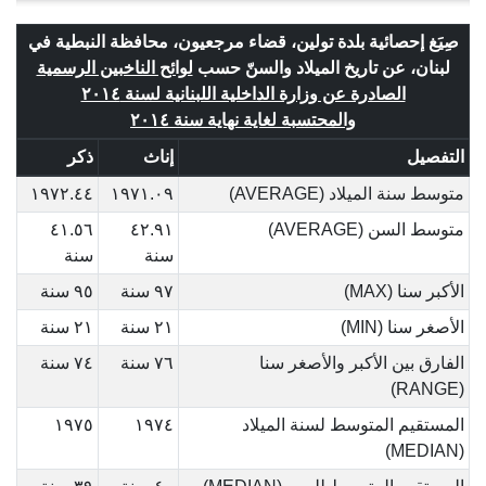
صِيَغ إحصائية بلدة تولين، قضاء مرجعيون، محافظة النبطية في
لبنان، عن تاريخ الميلاد والسنّ حسب
لوائح الناخبين الرسمية
الصادرة عن وزارة الداخلية اللبنانية لسنة ٢٠١٤
والمحتسبة لغاية نهاية سنة ٢٠١٤
التفصيل
إناث
ذكر
متوسط سنة الميلاد (AVERAGE)
١٩٧١.٠٩
١٩٧٢.٤٤
متوسط السن (AVERAGE)
٤٢.٩١
٤١.٥٦
سنة
سنة
الأكبر سنا (MAX)
٩٧ سنة
٩٥ سنة
الأصغر سنا (MIN)
٢١ سنة
٢١ سنة
الفارق بين الأكبر والأصغر سنا
٧٦ سنة
٧٤ سنة
(RANGE)
المستقيم المتوسط لسنة الميلاد
١٩٧٤
١٩٧٥
(MEDIAN)