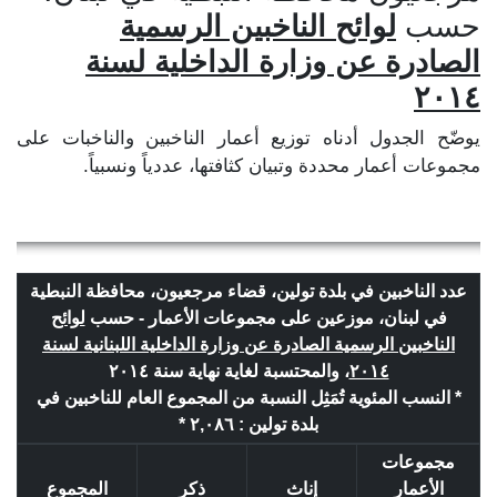
حسب
لوائح الناخبين الرسمية
الصادرة عن وزارة الداخلية لسنة
٢٠١٤
يوضّح الجدول أدناه توزيع أعمار الناخبين والناخبات على
مجموعات أعمار محددة وتبيان كثافتها، عددياً ونسبياً.
عدد الناخبين في بلدة تولين، قضاء مرجعيون، محافظة النبطية
في لبنان، موزعين على مجموعات الأعمار - حسب
لوائح
الناخبين الرسمية الصادرة عن وزارة الداخلية اللبنانية لسنة
٢٠١٤
، والمحتسبة لغاية نهاية سنة ٢٠١٤
* النسب المئوية تُمَثِل النسبة من المجموع العام للناخبين في
بلدة تولين : ٢,٠٨٦ *
مجموعات
الأعمار
إناث
ذكر
المجموع