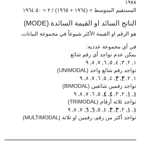
١٩٧٨
المستقيم المتوسط = (١٩٦٤ + ١٩٦٥) / ٢ = ١٩٦٤.٥٠
الناتج السائد او القيمة السائدة (MODE)
هو الرقم او القيمة الأكثر شيوعاً في مجموعة البيانات.
في أي مجموعة عددية:
يمكن عدم تواجد أي رقم شائع
١, ٢, ٣, ٤, ٥, ٦, ٧, ٨, ٩
تواجد رقم شائع واحد (UNIMODAL)
, ٤, ٥, ٦, ٧, ٨, ٩
٣
,
٣
١, ٢,
تواجد رقمين شائعين (BIMODAL)
, ٥, ٦, ٧, ٨, ٩
٤
,
٤
, ٢, ٣,
١
,
١
تواجد ثلاثة أرقام (TRIMODAL)
, ٧, ٨, ٩
٦
,
٦
, ٤, ٥,
٣
,
٣
, ٢,
١
,
١
تواجد أكثر من رقم، رقمين او ثلاثة (MULTIMODAL)