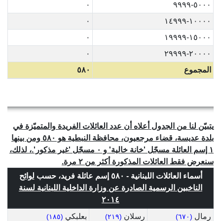
٠
٥٠٠٠-٩٩٩٩
٠
١٠٠٠٠-١٤٩٩٩
٠
١٥٠٠٠-١٩٩٩٩
٠
٢٠٠٠٠-٢٩٩٩٩
المجموع
٥٨٠
يتبيّن لنا من الجدول أعلاه أن عدد العائلات الفريدة والمتميّزة في
بلدة عديسة، قضاء مرجعيون، محافظة النبطية هو ٥٨٠ ومن بينها
١ إسم العائلة مسجّل 'خانة خالية' و ٠ مسجّل 'غير مذكور'.، لذلك،
سنعرض فقط العائلات المذكورة أكثر من ٢ مرة.
أسماء العائلات اللبنانية - ٥٨٠ إسم عائلة فريد، حسب
لوائح
الناخبين الرسمية الصادرة عن وزارة الداخلية اللبنانية لسنة
٢٠١٤
رمال
رسلان
بعلبكي
(١٨٥)
(٢١٩)
(٦٧٠)