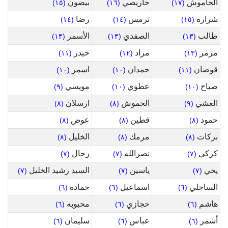
الحاموش
حاريصي
بيضون
(١٥)
(١٦)
(١٧)
شراره
ترمس
رضا
(١٤)
(١٤)
(١٥)
طالب
الصفدي
الأسمر
(١٣)
(١٣)
(١٣)
مرمر
مراد
حيدر
(١١)
(١٢)
(١٣)
قوصان
حمدان
اسمر
(١٠)
(١٠)
(١١)
صباح
عطوي
مويسي
(٩)
(١٠)
(١٠)
العشي
الحموش
ارسلان
(٨)
(٨)
(٩)
حمود
قطين
عوض
(٨)
(٨)
(٨)
بركات
مرمك
الخليل
(٨)
(٨)
(٨)
كركي
نصرالله
رحال
(٧)
(٧)
(٧)
يحي
ياسين
السيد رشيد الخليل
(٧)
(٧)
(٧)
الساحلي
اسماعيل
حماده
(٦)
(٦)
(٦)
هاشم
حجازي
محبوبه
(٦)
(٦)
(٦)
أشمر
عباس
سليمان
(٦)
(٦)
(٦)