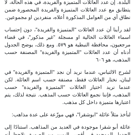
البلدة. إن عدد العائلات المتميزة والفريدة، في هذه الحالة، لا
يتطابق مع عدد العائلات المتميزة والفريدة المحصورة ضمن
نطاق أي من العوامل المذكورة أعلاه، منفردين او مجموعين.
لقد رأينا أن عدد العائلات "المتميزة والفريدة"، دون إحتساب
اسماء العائلات الخالية او مسجلة "غير مذكور"، في قضاء
مرجعيون، محافظة النبطية هو ٥٧٩. ومع ذلك، يوضح الجدول
أدناه أن عدد العائلات "المتميزة والفريدة" المصنفة حسب
المذهب، هو ٦٠٦
لشرح الالتباس، عندما نريد أن نجد "المتميزة والفريدة" في
لبنان، نختار العائلات فقط، مصنفة حسب اسم العائلة. لكن
عندما نريد اختيار العائلات "المتميزة والفريدة" حسب
المذهب، فإننا نجمع العائلات حسب المذهب. نتيجة لذلك، يتم
اعتبارها متميزة داخل كل مذهب.
لنأخذ مثلاً عائلة "ابوشقرا"، فهي موزّعة على عدة مذاهب:
عائلة أبو شقرا موجودة في العديد من المذاهب. استنادًا إلى
الجدول الموجود في أقصى اليمين من الصورة، نلاحظ أنه