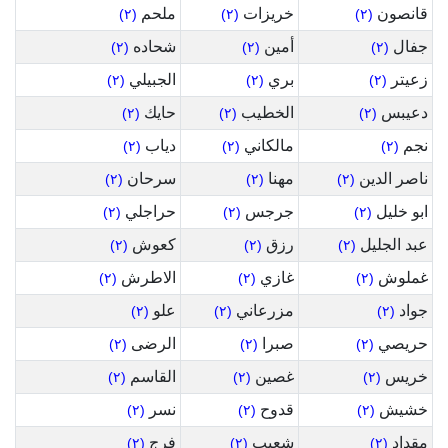
قانصون
خريزات
ملحم
(٢)
(٢)
(٢)
جفال
أمين
شحاده
(٢)
(٢)
(٢)
زعيتر
بري
الجبيلي
(٢)
(٢)
(٢)
دعيبس
الخطيب
حايك
(٢)
(٢)
(٢)
نجم
مالكاني
دياب
(٢)
(٢)
(٢)
ناصر الدين
مهنا
سرحان
(٢)
(٢)
(٢)
ابو خليل
جرجس
حراجلي
(٢)
(٢)
(٢)
عبد الجليل
رزق
كعوش
(٢)
(٢)
(٢)
غملوش
غازي
الاطرش
(٢)
(٢)
(٢)
جواد
مزرعاني
علو
(٢)
(٢)
(٢)
حريصي
صبرا
الرضى
(٢)
(٢)
(٢)
خريس
غصين
القاسم
(٢)
(٢)
(٢)
خشيش
قدوح
نسر
(٢)
(٢)
(٢)
مقداد
شعيب
فرج
(٢)
(٢)
(٢)