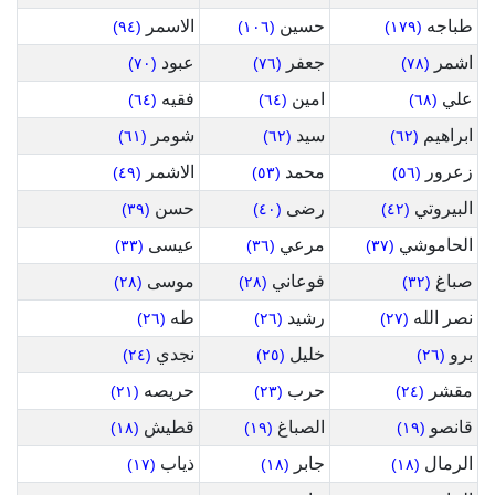
طباجه
حسين
الاسمر
(٩٤)
(١٠٦)
(١٧٩)
اشمر
جعفر
عبود
(٧٠)
(٧٦)
(٧٨)
علي
امين
فقيه
(٦٤)
(٦٤)
(٦٨)
ابراهيم
سيد
شومر
(٦١)
(٦٢)
(٦٢)
زعرور
محمد
الاشمر
(٤٩)
(٥٣)
(٥٦)
البيروتي
رضى
حسن
(٣٩)
(٤٠)
(٤٢)
الحاموشي
مرعي
عيسى
(٣٣)
(٣٦)
(٣٧)
صباغ
فوعاني
موسى
(٢٨)
(٢٨)
(٣٢)
نصر الله
رشيد
طه
(٢٦)
(٢٦)
(٢٧)
برو
خليل
نجدي
(٢٤)
(٢٥)
(٢٦)
مقشر
حرب
حريصه
(٢١)
(٢٣)
(٢٤)
قانصو
الصباغ
قطيش
(١٨)
(١٩)
(١٩)
الرمال
جابر
ذياب
(١٧)
(١٨)
(١٨)