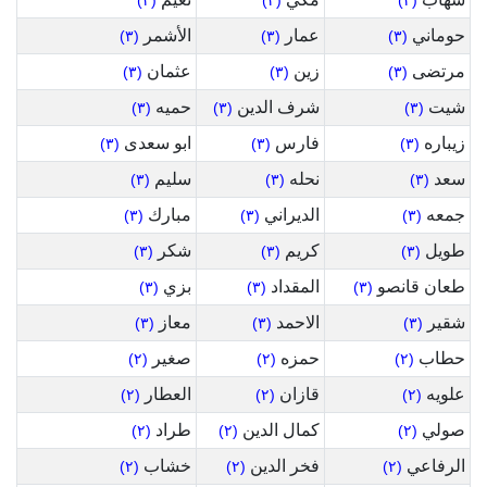
(٣)
(٣)
(٣)
حوماني
عمار
الأشمر
(٣)
(٣)
(٣)
مرتضى
زين
عثمان
(٣)
(٣)
(٣)
شيت
شرف الدين
حميه
(٣)
(٣)
(٣)
زيباره
فارس
ابو سعدى
(٣)
(٣)
(٣)
سعد
نحله
سليم
(٣)
(٣)
(٣)
جمعه
الديراني
مبارك
(٣)
(٣)
(٣)
طويل
كريم
شكر
(٣)
(٣)
(٣)
طعان قانصو
المقداد
بزي
(٣)
(٣)
(٣)
شقير
الاحمد
معاز
(٣)
(٣)
(٣)
حطاب
حمزه
صغير
(٢)
(٢)
(٢)
علويه
قازان
العطار
(٢)
(٢)
(٢)
صولي
كمال الدين
طراد
(٢)
(٢)
(٢)
الرفاعي
فخر الدين
خشاب
(٢)
(٢)
(٢)