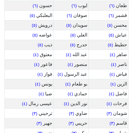
طعان
ايوب
حسون
(٦)
(٦)
(٦)
قشمر
صوفان
البعلبكي
(٥)
(٦)
(٦)
محسن
سويدان
درويش
(٥)
(٥)
(٥)
عياش
العلي
عواضه
(٥)
(٥)
(٥)
حطيط
حدرج
ذيب
(٥)
(٥)
(٥)
ضاهر
عبد الله
معتوق
(٤)
(٤)
(٤)
ناصر
منصور
فاعور
(٤)
(٤)
(٤)
فياض
عبد الرسول
فواز
(٤)
(٤)
(٤)
الزين
بو طعام
يونس
(٤)
(٤)
(٤)
فاضل
حمادي
ضيا
(٤)
(٤)
(٤)
فرحات
نور الدين
عيسى رمال
(٤)
(٤)
(٤)
شومان
ضاوي
ترحيني
(٣)
(٣)
(٣)
قاسم
حريبي
جهير
(٣)
(٣)
(٣)
شهاب
مكي
نعيم