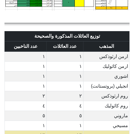
توزيع العائلات المذكورة والصحيحة
المذهب
عدد العائلات
عدد الناخبين
ارمن ارثوذكس
١
١
ارمن كاثوليك
١
١
اشوري
١
١
انجيلي (بروتستانت)
١
١
روم ارثوذكس
٢
٢
روم كاثوليك
٤
٤
ماروني
٥
٥
مسيحي
١
١