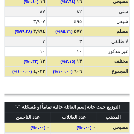
مسيحي
١٦
١٦
(٠.٤٠%)
(٢.٦٤%)
سني
٨٢
٨٧
شيعي
٤٩٥
٣,٩٠٧
مسلم
٥٧٧
٣,٩٩٤
(٩٩.٢٨%)
(٩٥.٢١%)
لا طائفي
٣
٣
غير مذكور
١٠
١٠
مختلف
١٣
١٣
(٠.٣٢%)
(٢.١٥%)
المجموع
٦٠٦
٤,٠٢٣
(١٠٠.٠٠%)
(١٠٠.٠٠%)
التوزيع حيث خانة إسم العائلة خالية تماماً او مُسجّلة "-"
المذهب
عدد العائلات
عدد الناخبين
مسيحي
٠
٠
(٠.٠٠%)
(٠.٠٠%)