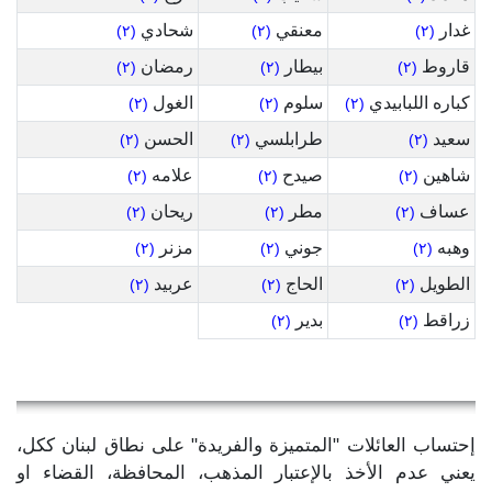
غدار
معنقي
شحادي
(٢)
(٢)
(٢)
قاروط
بيطار
رمضان
(٢)
(٢)
(٢)
كباره اللبابيدي
سلوم
الغول
(٢)
(٢)
(٢)
سعيد
طرابلسي
الحسن
(٢)
(٢)
(٢)
شاهين
صيدح
علامه
(٢)
(٢)
(٢)
عساف
مطر
ريحان
(٢)
(٢)
(٢)
وهبه
جوني
مزنر
(٢)
(٢)
(٢)
الطويل
الحاج
عربيد
(٢)
(٢)
(٢)
زراقط
بدير
(٢)
(٢)
إحتساب العائلات "المتميزة والفريدة" على نطاق لبنان ككل،
يعني عدم الأخذ بالإعتبار المذهب، المحافظة، القضاء او