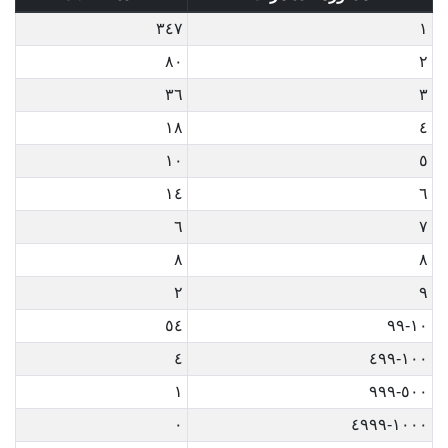
٣٤٧
١
٨٠
٢
٣٦
٣
١٨
٤
١٠
٥
١٤
٦
٦
٧
٨
٨
٢
٩
٥٤
١٠-٩٩
٤
١٠٠-٤٩٩
١
٥٠٠-٩٩٩
٠
١٠٠٠-٤٩٩٩