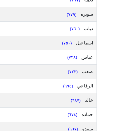
(٧٩٧)
سوبره
(٧٧٩)
دياب
(٧٦٠)
اسماعيل
(٧٥٠)
عباس
(٧٣٨)
صعب
(٧٢٣)
الرفاعي
(٦٩٥)
خالد
(٦٨٧)
حماده
(٦٧٨)
سعدو
(٦٦٧)