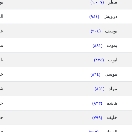
مطر
يو
(١,٠٠٧)
درويش
ال
(٩٤١)
يوسف
غل
(٩٠٤)
يموت
مح
(٨٨١)
ايوب
نا
(٨٧٤)
موسى
خ
(٨٦٤)
مراد
شع
(٨٥١)
هاشم
ح
(٨٣٣)
خليفه
حن
(٧٩٩)
العيتاني
فر