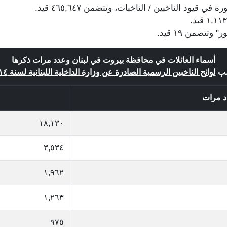
أسماء العائلات في محافظة بيروت في لبنان وعدد مرات ذكرها
ب
لوائح الناخبين الرسمية الصادرة عن وزارة الداخلية اللبنانية لسنة ٢٠١٤
د مرات
١٨,١٣٠
٣,٥٣٤
١,٩٦٢
١,٢٦٣
٩٧٥