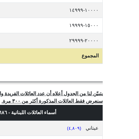
١٠٠٠٠-١٤٩٩٩
١٥٠٠٠-١٩٩٩٩
٢٠٠٠٠-٢٩٩٩٩
المجموع
سنعرض فقط العائلات المذكورة أكثر من ٣٠٠ مرة.
أسماء العائلات اللبنانية - ٣٣,٦٨٦ إسم عائلة فريد، حسب
عيتاني
(٤,٨٠٩)