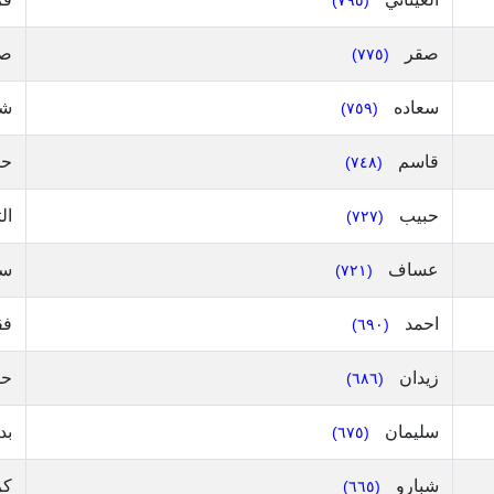
(٧٩٥)
صقر
صا
(٧٧٥)
سعاده
شا
(٧٥٩)
قاسم
حم
(٧٤٨)
حبيب
ال
(٧٢٧)
عساف
سل
(٧٢١)
احمد
فق
(٦٩٠)
زيدان
ح
(٦٨٦)
سليمان
بد
(٦٧٥)
شبارو
كر
(٦٦٥)