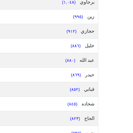
برجاوي
(١,٠٤٨)
زين
(٩٩٥)
حجازي
(٩١٢)
خليل
(٨٨٦)
عبد الله
(٨٨٠)
حيدر
(٨٦٩)
قباني
(٨٥٢)
شحاده
(٨٤٥)
الحاج
(٨٢٣)
نعمه