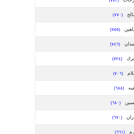
(٧٨٣)
لح
(٧٧٠)
هين
(٧٥٥)
دان
(٧٤٦)
ترك
(٧٢٤)
ام
(٧٠٦)
يه
(٦٨٨)
سين
(٦٨٠)
ران
(٦٧٠)
م
(٦٦١)