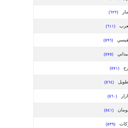
ار
(٦٢٢)
عرب
(٦١١)
قيسي
(٥٩٦)
داني
(٥٧٥)
ح
(٥٧١)
طويل
(٥٦٤)
زار
(٥٦٠)
مان
(٥٤١)
كات
(٥٣٩)