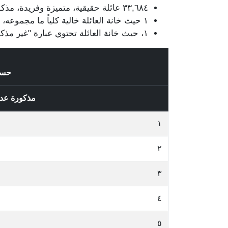
٣٣,٦٨٤ عائلة حقيقية، متميزة وفريدة، مذكورة في قيود الناخبين / الناخبات، وتتضمن ٤٦٥,٦٤٧ قيد.
١ حيث خانة العائلة خالية كلياً ما مجموعه، ١,١١٣ قيد.
١، حيث خانة العائلة تحتوي عبارة "غير مذكور" وتتضمن ١٩ قيد.
حس
مذكورة عد
١
٢
٣
٤
٥