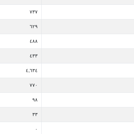
٧٣٧
٦٢٩
٤٨٨
٤٣٣
٤,٦٣٤
٧٧٠
٩٨
٣٣
٠