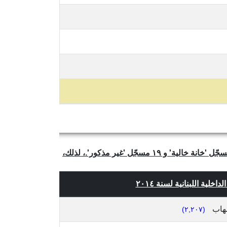
يتبيّن لنا من الجدول أعلاه أن عدد العائلات الفريدة والمتميّزة في محافظة بيروت هو ٣٣,٦٨٦ ومن بينها ١,١١٣ إسم العائلة مسجّل 'خانة خالية' و ١٩ مسجّل 'غير مذكور'.، لذلك،
لية اللبنانية لسنة ٢٠١٤
هاب
(٢,٢٠٧)