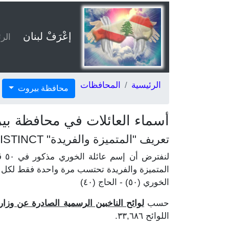
إعْرَفْ لبنان
الر
الرئيسية
المحافظات
محافظة بيروت
أسماء العائلات في محافظة بي
تعريف "المتميزة والفريدة" DISTINCT
المتميزة والفريدة تحتسب مرة واحدة فقط لكل ع
الخوري (٥٠) - الحاج (٤٠)
حسب
لوائح الناخبين الرسمية الصادرة عن وزارة ال
اللوائح ٣٣,٦٨٦.