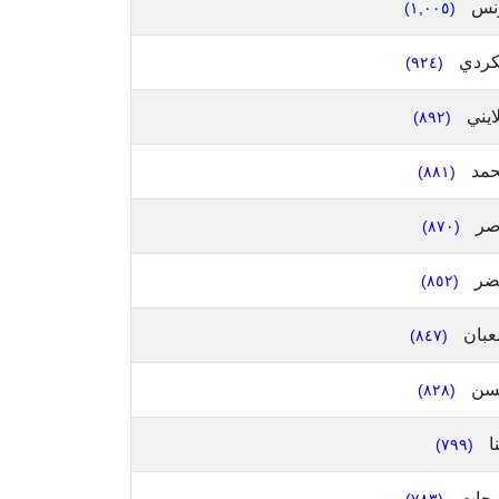
نس
(١,٠٠٥)
كردي
(٩٢٤)
ايني
(٨٩٢)
مد
(٨٨١)
صر
(٨٧٠)
ضر
(٨٥٢)
بان
(٨٤٧)
سن
(٨٢٨)
ا
(٧٩٩)
حات