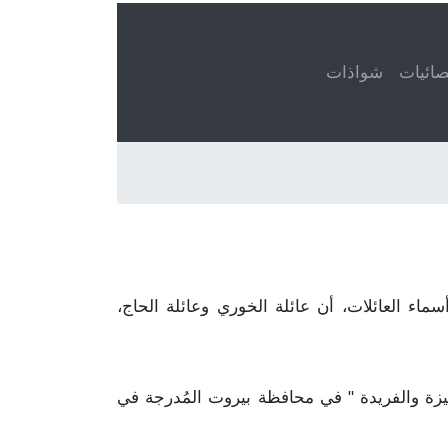
ائيات
شواذات
 الحاج مذكور في ٤٠ قيد. هذا يعني، عند تعداد أسماء العائلات، أن عائلة الخوري وعائلة الحاج،
تميزة والفريدة " في محافظة بيروت المُدرجة في