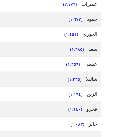
عميرات
(٢,١٧٦)
حمود
(١,٦٧٢)
الخوري
(١,٤٥١)
سعد
(١,٣٨٥)
عيسى
(١,٣٥٩)
شاتيلا
(١,٢٣٥)
الزين
(١,١٩٤)
فخرو
(١,١٤٠)
جابر
(١,٠٨٣)