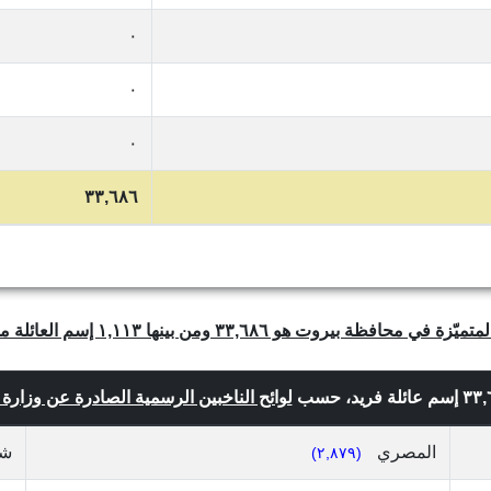
٠
٠
٠
٣٣,٦٨٦
لوائح الناخبين الرسمية الصادرة عن وزارة الداخ
المصري
ش
(٢,٨٧٩)