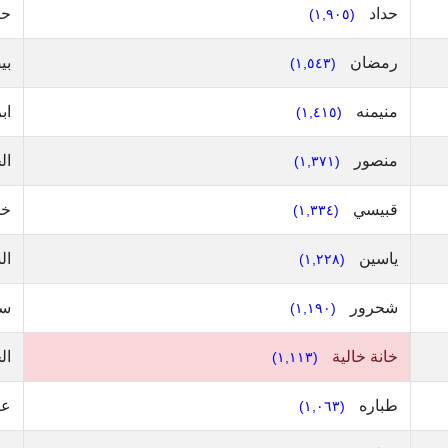
حداد
ح
(١,٩٠٥)
رمضان
بي
(١,٥٤٣)
منيمنه
اب
(١,٤١٥)
منصور
ال
(١,٣٧١)
قبيسي
خو
(١,٣٣٤)
ياسين
ال
(١,٢٢٨)
شحرور
سن
(١,١٩٠)
خانة خالية
ال
(١,١١٣)
طباره
عب
(١,٠٦٣)