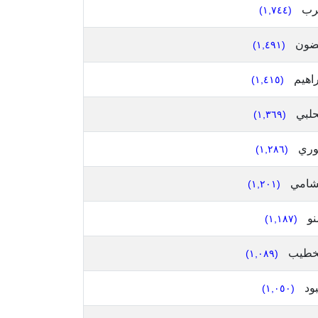
رب
(١,٧٤٤)
ضون
(١,٤٩١)
راهيم
(١,٤١٥)
حلبي
(١,٣٦٩)
ري
(١,٢٨٦)
شامي
(١,٢٠١)
و
(١,١٨٧)
خطيب
(١,٠٨٩)
ود
(١,٠٥٠)