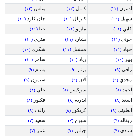
ادمون
كمال
بولس
(١٢)
(١٢)
(١٢)
سهيل
كبريال
جان كلود
(١١)
(١١)
(١٢)
كابي
ماريو
حنا
(١١)
(١١)
(١١)
جوني
بشاره
متري
(١١)
(١١)
(١١)
جهاد
ميشيل
شكري
(١٠)
(١١)
(١١)
بيير
زياد
سامر
(١٠)
(١٠)
(١٠)
رافي
برنار
بسام
(٩)
(٩)
(٩)
مجدي
آلان
سيمون
(٩)
(٩)
(٩)
احمد
سركيس
علي
(٨)
(٨)
(٨)
اسعد
اندريه
فكتور
(٨)
(٨)
(٨)
انطوني
كريكور
رالف
(٨)
(٨)
(٨)
رونالد
سيرج
سعيد
(٧)
(٧)
(٧)
شادي
جيلبير
عمر
(٧)
(٧)
(٧)