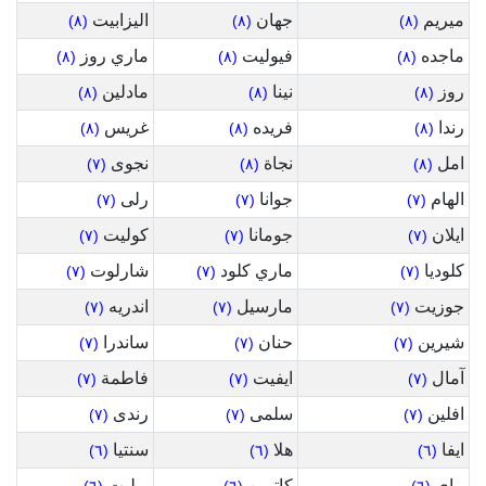
ميريم
جهان
اليزابيت
(٨)
(٨)
(٨)
ماجده
فيوليت
ماري روز
(٨)
(٨)
(٨)
روز
نينا
مادلين
(٨)
(٨)
(٨)
رندا
فريده
غريس
(٨)
(٨)
(٨)
امل
نجاة
نجوى
(٧)
(٨)
(٨)
الهام
جوانا
رلى
(٧)
(٧)
(٧)
ايلان
جومانا
كوليت
(٧)
(٧)
(٧)
كلوديا
ماري كلود
شارلوت
(٧)
(٧)
(٧)
جوزيت
مارسيل
اندريه
(٧)
(٧)
(٧)
شيرين
حنان
ساندرا
(٧)
(٧)
(٧)
آمال
ايفيت
فاطمة
(٧)
(٧)
(٧)
افلين
سلمى
رندى
(٧)
(٧)
(٧)
ايفا
هلا
سنتيا
(٦)
(٦)
(٦)
ماي
كاترين
بوليت