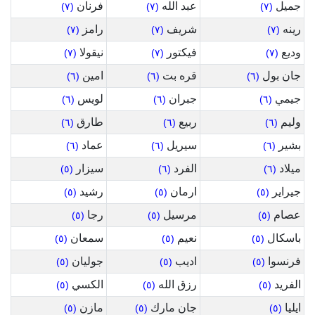
جميل
عبد الله
فرنان
(٧)
(٧)
(٧)
رينه
شريف
رامز
(٧)
(٧)
(٧)
وديع
فيكتور
نيقولا
(٧)
(٧)
(٧)
جان بول
قره بت
امين
(٦)
(٦)
(٦)
جيمي
جبران
لويس
(٦)
(٦)
(٦)
وليم
ربيع
طارق
(٦)
(٦)
(٦)
بشير
سيريل
عماد
(٦)
(٦)
(٦)
ميلاد
الفرد
سيزار
(٥)
(٦)
(٦)
جيراير
ارمان
رشيد
(٥)
(٥)
(٥)
عصام
مرسيل
رجا
(٥)
(٥)
(٥)
باسكال
نعيم
سمعان
(٥)
(٥)
(٥)
فرنسوا
اديب
جوليان
(٥)
(٥)
(٥)
الفريد
رزق الله
الكسي
(٥)
(٥)
(٥)
ايليا
جان مارك
مازن
(٥)
(٥)
(٥)