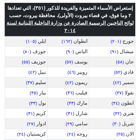
إستعراض الأسماء المتميزة والفريدة للذكور (٣٥١)، التي تعدادها
٢ وما فوق، في قضاء بيروت (الأولى)، محافظة بيروت، حسب
لوائح الناخبين الرسمية الصادرة عن وزارة الداخلية اللبنانية لسنة
٢٠١٤
جورج
انطوان
ايلي
(١٠٥)
(١٦٢)
(٢٠١)
ميشال
الياس
جوزف
(٨٠)
(٩٠)
(٩١)
جان
يوسف
جوزيف
(٥٥)
(٥٧)
(٥٨)
فادي
روبير
نبيل
(٤٢)
(٤٦)
(٥٢)
سمير
ريمون
سليم
(٣٧)
(٤٢)
(٤٢)
نقولا
فيليب
بيار
(٣٥)
(٣٦)
(٣٧)
انطون
مارك
بول
(٣٣)
(٣٣)
(٣٤)
هنري
شارل
كريم
(٣١)
(٣١)
(٣٢)
شربل
سامي
ادوار
(٢٧)
(٢٩)
(٣٠)
الان
روجه
كريستيان
(٢٤)
(٢٤)
(٢٥)