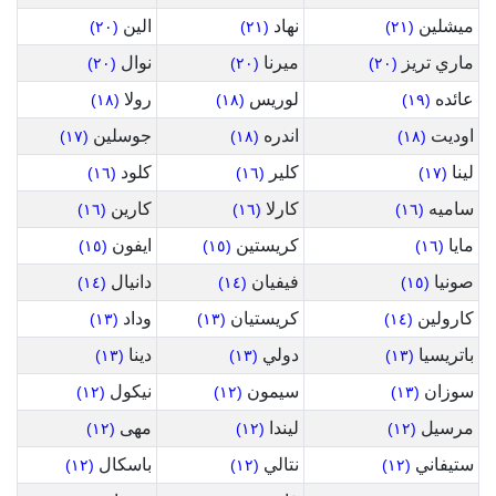
ميشلين
نهاد
الين
(٢٠)
(٢١)
(٢١)
ماري تريز
ميرنا
نوال
(٢٠)
(٢٠)
(٢٠)
عائده
لوريس
رولا
(١٨)
(١٨)
(١٩)
اوديت
اندره
جوسلين
(١٧)
(١٨)
(١٨)
لينا
كلير
كلود
(١٦)
(١٦)
(١٧)
ساميه
كارلا
كارين
(١٦)
(١٦)
(١٦)
مايا
كريستين
ايفون
(١٥)
(١٥)
(١٦)
صونيا
فيفيان
دانيال
(١٤)
(١٤)
(١٥)
كارولين
كريستيان
وداد
(١٣)
(١٣)
(١٤)
باتريسيا
دولي
دينا
(١٣)
(١٣)
(١٣)
سوزان
سيمون
نيكول
(١٢)
(١٢)
(١٣)
مرسيل
ليندا
مهى
(١٢)
(١٢)
(١٢)
ستيفاني
نتالي
باسكال
(١٢)
(١٢)
(١٢)