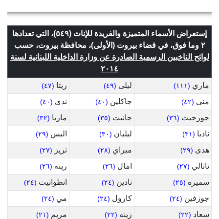
إستعراض الأسماء المتميزة والفريدة للإناث (٥٤٩)، التي تعدادها
٢ وما فوق، في قضاء بيروت (الأولى)، محافظة بيروت، حسب
لوائح الناخبين الرسمية الصادرة عن وزارة الداخلية اللبنانية لسنة
٢٠١٤
ماري
ليلى
ريتا
(٤٧)
(٤٩)
(١١١)
منى
جاكلين
ندى
(٤٠)
(٤٠)
(٤٢)
جورجيت
جانيت
ماريا
(٣٢)
(٣٥)
(٣٦)
ناديا
ليليان
اليس
(٢٩)
(٣٠)
(٣١)
هدى
ميراي
تريز
(٢٧)
(٢٨)
(٢٩)
ناتالي
امال
رينه
(٢٦)
(٢٦)
(٢٧)
سميره
نادين
انطوانيت
(٢٤)
(٢٤)
(٢٥)
جوزفين
كارول
مي
(٢٤)
(٢٤)
(٢٤)
سعاد
زينه
مريم
(٢١)
(٢٢)
(٢٢)