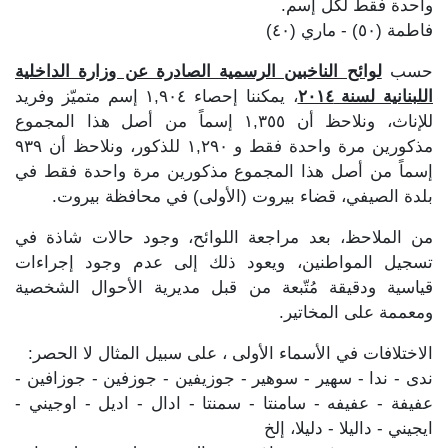
واحدة فقط لكل إسم.
فاطمة (٥٠) - ماري (٤٠)
حسب
لوائح الناخبين الرسمية الصادرة عن وزارة الداخلية
اللبنانية لسنة ٢٠١٤
، يمكننا إحصاء ١,٩٠٤ إسم متميّز وفريد
للإناث، ونلاحظ أن ١,٣٥٥ إسماً من أصل هذا المجموع
مذكورين مرة واحدة فقط و ١,٢٩٠ للذكور، ونلاحظ أن ٩٣٩
إسماً من أصل هذا المجموع مذكورين مرة واحدة فقط في
بلدة الصيفي، قضاء بيروت (الأولى) في محافظة بيروت.
من الملاحظ، بعد مراجعة اللوائح، وجود حالات شاذة في
تسجيل المواطنين، ويعود ذلك إلى عدم وجود إجراءات
قياسية ودقيقة مُتّبعة من قبل مديرية الأحوال الشخصية
ومعممة على المخاتير.
الاختلافات في الأسماء الأولى ، على سبيل المثال لا الحصر:
ندى - ندا - سهير - سوهير - جوزيفين - جوزفين - جوزافين -
عفيفة - عفيفه - سامنتا - سمنتا - ادال - اديل - اوجيني -
ايجيني - داليلا - دليلا، إلخ