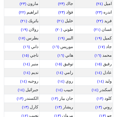
اميل
جاك
مارون
(٢٣)
(٢٣)
(٢٤)
اندره
فؤاد
ابراهيم
(٢٢)
(٢٣)
(٢٣)
فريد
خليل
باتريك
(٢١)
(٢١)
(٢٢)
غسان
طوني
رولان
(١٩)
(٢٠)
(٢١)
كميل
البير
بطرس
(١٧)
(١٩)
(١٩)
جاد
موريس
داني
(١٦)
(١٦)
(١٧)
محمد
هاني
ناجي
(١٥)
(١٦)
(١٦)
رفيق
توفيق
منير
(١٤)
(١٥)
(١٥)
عادل
رامي
نديم
(١٤)
(١٤)
(١٤)
وليد
روي
روجيه
(١٤)
(١٤)
(١٤)
اسكندر
حبيب
جبرائيل
(١٤)
(١٤)
(١٤)
كلود
جان بيار
الكسندر
(١٣)
(١٣)
(١٣)
روني
ريشار
كارل
(١٣)
(١٣)
(١٣)
جو
مروان
نجيب
(١٢)
(١٣)
(١٣)