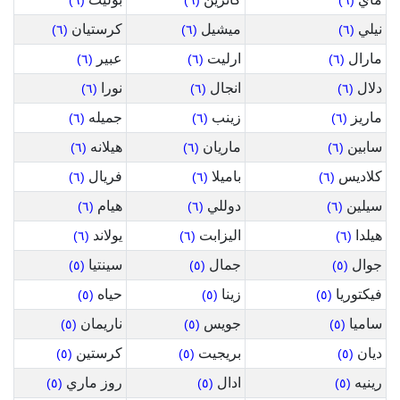
(٦)
(٦)
(٦)
نيلي
ميشيل
كرستيان
(٦)
(٦)
(٦)
مارال
ارليت
عبير
(٦)
(٦)
(٦)
دلال
انجال
نورا
(٦)
(٦)
(٦)
ماريز
زينب
جميله
(٦)
(٦)
(٦)
سابين
ماريان
هيلانه
(٦)
(٦)
(٦)
كلاديس
باميلا
فريال
(٦)
(٦)
(٦)
سيلين
دوللي
هيام
(٦)
(٦)
(٦)
هيلدا
اليزابت
يولاند
(٦)
(٦)
(٦)
جوال
جمال
سينتيا
(٥)
(٥)
(٥)
فيكتوريا
زينا
حياه
(٥)
(٥)
(٥)
ساميا
جويس
ناريمان
(٥)
(٥)
(٥)
ديان
بريجيت
كرستين
(٥)
(٥)
(٥)
رينيه
ادال
روز ماري
(٥)
(٥)
(٥)