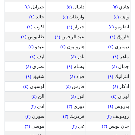
هادي
دانيال
جبرايل
(٤)
(٥)
(٥)
واهه
وارطان
خالد
(٤)
(٤)
(٤)
انطونيو
جيرار
اكوب
(٤)
(٤)
(٤)
فاروق
عبد الرحمن
طانيوس
(٤)
(٤)
(٤)
ديمتري
هاروتيون
عبدو
(٤)
(٤)
(٤)
ماهر
نادر
ايف
(٤)
(٤)
(٤)
جمال
وسام
نصري
(٤)
(٤)
(٤)
انترانيك
فواد
شفيق
(٤)
(٤)
(٤)
ادكار
فارس
لوسيان
(٤)
(٤)
(٤)
لوران
انور
الن
(٤)
(٤)
(٤)
بدروس
دوري
ادي
(٣)
(٣)
(٤)
رودولف
فردريك
سورن
(٣)
(٣)
(٣)
جان لويس
غي
موسى
(٣)
(٣)
(٣)