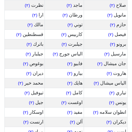
صلاح
ماجد
نظرت
(٢)
(٢)
(٢)
مانويل
ورطان
ارا
(٢)
(٢)
(٢)
حازم
توني
مالك
(٢)
(٢)
(٢)
فيصل
كاربيس
قسطنطين
(٢)
(٢)
(٢)
برونو
جيلبرت
باترك
(٢)
(٢)
(٢)
مارسيل
الياس جورج
جيلبار
(٢)
(٢)
(٢)
جان ميشال
فابيو
بوغوص
(٢)
(٢)
(٢)
هاروت
بيارو
ديران
(٢)
(٢)
(٢)
الياس ميشال
هايك
محمد خير
(٢)
(٢)
(٢)
تياري
كامل
تيوفيل
(٢)
(٢)
(٢)
يونس
اوغست
جيل
(٢)
(٢)
(٢)
انطوان سلامه
مفيد
اوسكار
(٢)
(٢)
(٢)
ديكران
آلن
ارنست
(٢)
(٢)
(٢)
اوسب
نعوم
مراد
(٢)
(٢)
(٢)