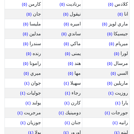
كلادس
برناديت
كارمن
(٥)
(٥)
(٥)
انا
نيقول
جان
(٥)
(٥)
(٥)
ماري لويز
اميره
مليسا
(٥)
(٥)
(٥)
جيسيكا
ساندي
مدلين
(٥)
(٥)
(٥)
ميريام
ماكي
سندرا
(٥)
(٥)
(٥)
لورا
يمنى
رنده
(٥)
(٥)
(٥)
مرسال
هند
رامونا
(٥)
(٥)
(٥)
السي
مها
ميري
(٥)
(٥)
(٥)
ماريلين
سهيلا
جوان
(٤)
(٤)
(٥)
روزيت
رجاء
جوليات
(٤)
(٤)
(٤)
يارا
كارن
يولند
(٤)
(٤)
(٤)
جورجات
دومينيك
مرجريت
(٤)
(٤)
(٤)
رانيه
جنان
جوزيان
(٤)
(٤)
(٤)
لينه
اورور
بولا
(٤)
(٤)
(٤)