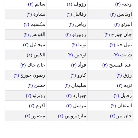
وجيه
رؤوف
سالم
(٢)
(٢)
(٢)
اويديس
رفائيل
بشارة
(٢)
(٢)
(٢)
البرتو
رياض
مكسيم
(٢)
(٢)
(٢)
جان جورج
روبيرتو
الفونس
(٢)
(٢)
(٢)
نبيل حنا
توما
ميخائيل
(٢)
(٢)
(٢)
شانت
اوجين
الكس
(٢)
(٢)
(٢)
عبد المسيح
فوأد
جان جاك
(٢)
(٢)
(٢)
رزق
كارو
ريمون جورج
(٢)
(٢)
(٢)
نزيه
سليمان
حسن
(٢)
(٢)
(٢)
رفايل
جيرارد
روبرتو
(٢)
(٢)
(٢)
استفان
مرسل
اكرم
(٢)
(٢)
(٢)
جان بير
مارديروس
منصور
(٢)
(٢)
(٢)