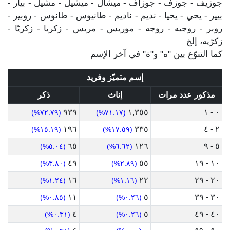
جوزيف - جوزف - جوزاف - ميشال - ميشيل - مشيل - بيار -
بيير - يحي - يحيا - نديم - ناديم - طانيوس - طانوس - روبير -
روبر - روجيه - روجه - موريس - مريس - زكريا - زكريّا -
زكرّيه، إلخ
كما التنوّع بين "ه" و"ة" في آخر الإسم
إسم متميّز وفريد
مذكور عدد مرات
إناث
ذكر
٩٣٩
١,٣٥٥
٠ - ١
(٧٢.٧٩%)
(٧١.١٧%)
١٩٦
٣٣٥
٢ - ٤
(١٥.١٩%)
(١٧.٥٩%)
٦٥
١٢٦
٥ - ٩
(٥.٠٤%)
(٦.٦٢%)
٤٩
٥٥
١٠ - ١٩
(٣.٨٠%)
(٢.٨٩%)
١٦
٢٢
٢٠ - ٢٩
(١.٢٤%)
(١.١٦%)
١١
٥
٣٠ - ٣٩
(٠.٨٥%)
(٠.٢٦%)
٤
٥
٤٠ - ٤٩
(٠.٣١%)
(٠.٢٦%)