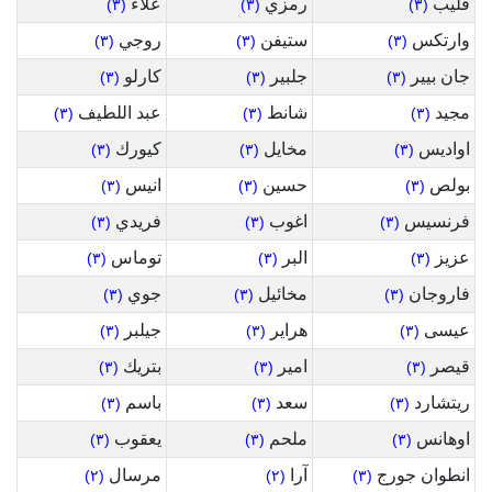
فليب
رمزي
علاء
(٣)
(٣)
(٣)
وارتكس
ستيفن
روجي
(٣)
(٣)
(٣)
جان بيير
جلبير
كارلو
(٣)
(٣)
(٣)
مجيد
شانط
عبد اللطيف
(٣)
(٣)
(٣)
اواديس
مخايل
كيورك
(٣)
(٣)
(٣)
بولص
حسين
انيس
(٣)
(٣)
(٣)
فرنسيس
اغوب
فريدي
(٣)
(٣)
(٣)
عزيز
البر
توماس
(٣)
(٣)
(٣)
فاروجان
مخائيل
جوي
(٣)
(٣)
(٣)
عيسى
هراير
جيلبر
(٣)
(٣)
(٣)
قيصر
امير
بتريك
(٣)
(٣)
(٣)
ريتشارد
سعد
باسم
(٣)
(٣)
(٣)
اوهانس
ملحم
يعقوب
(٣)
(٣)
(٣)
انطوان جورج
آرا
مرسال
(٢)
(٢)
(٣)