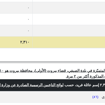
٠
٠
٠
٢,٣١٠
لوائح الناخبين الرسمية الصادرة عن وزارة الداخ
ي
(٨٦)