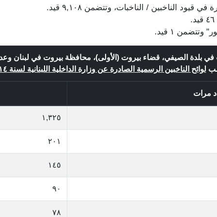
ت في بلدة الصيفي، قضاء بيروت (الأولى)، محافظة بيروت في لبنان وعد
ب
لوائح الناخبين الرسمية الصادرة عن وزارة الداخلية اللبنانية لسنة ٢٠١٤
د مرات
١,٣٢٥
٢٠١
١٤٥
٩٠
٧٨