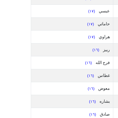
عبسي
(١٧)
حاماتي
(١٧)
هراوي
(١٧)
ربيز
(١٦)
فرج الله
(١٦)
غطاس
(١٦)
معوض
(١٦)
بشاره
(١٦)
صادق
(١٦)