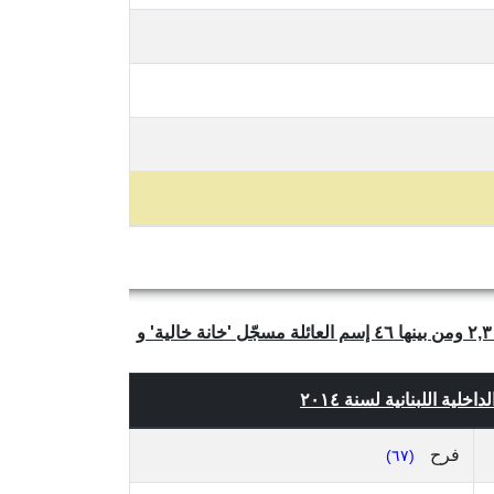
يتبيّن لنا من الجدول أعلاه أن عدد العائلات الفريدة والمتميّزة في بلدة الصيفي، قضاء بيروت (الأولى)، محافظة بيروت هو ٢,٣١٠ ومن بينها ٤٦ إسم العائلة مسجّل 'خانة خالية' و
لية اللبنانية لسنة ٢٠١٤
فرح
(٦٧)