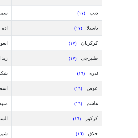
ديب
سما
(١٧)
باسيلا
اده
(١٧)
كركريان
ايغو
(١٧)
طنبرجي
زيدا
(١٧)
ندره
شكو
(١٦)
عوض
اسط
(١٦)
هاشم
مبي
(١٦)
كركور
السب
(١٦)
حلاق
شيري
(١٦)