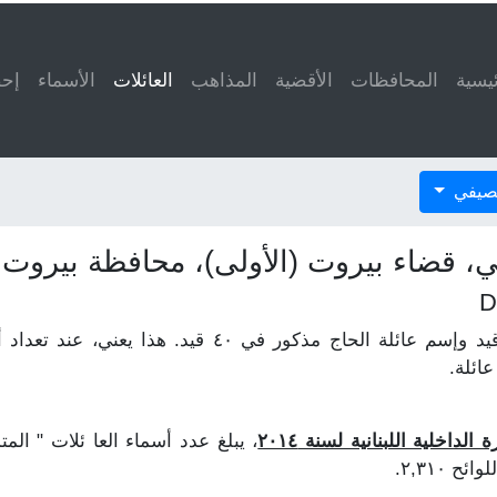
ئيسية
المحافظات
الأقضية
المذاهب
العائلات
(current)
الأسماء
إحص
لصيفي
ي، قضاء بيروت (الأولى)، محافظة بيروت 
لنفترض أن إسم عائلة الخوري مذكور في ٥٠ قيد وإسم عائلة
ائلة.
داخلية اللبنانية لسنة ٢٠١٤
، يبلغ عدد أسماء العا ئلات " ال
 ٢,٣١٠.