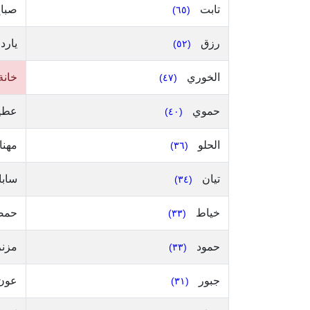
تابت
صبا
(٦٥)
رزق
يارد
(٥٢)
الخوري
خانة
(٤٧)
حموي
عطي
(٤٠)
الحلو
مهنا
(٣٦)
تيان
سابا
(٣٤)
خياط
حم
(٣٣)
حمود
مزن
(٣٣)
جبور
عون
(٣١)