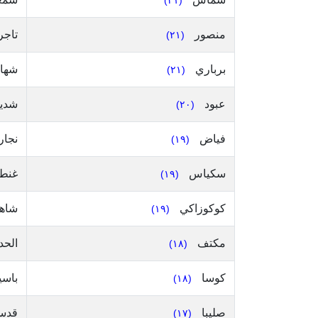
(٢١)
منصور
تاجر
(٢١)
برباري
شها
(٢١)
عبود
شدي
(٢٠)
فياض
نجار
(١٩)
سكياس
غنط
(١٩)
كوكوزاكي
شاه
(١٩)
مكتف
الحد
(١٨)
كوسا
باس
(١٨)
صليبا
قدس
(١٧)