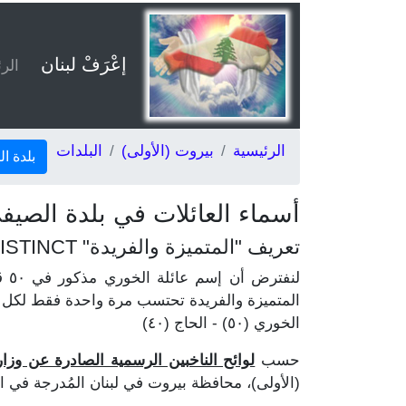
إعْرَفْ لبنان
الر
الرئيسية
بيروت (الأولى)
البلدات
بلدة ا
أسماء العائلات في بلدة الصيف
تعريف "المتميزة والفريدة" DISTINCT
المتميزة والفريدة تحتسب مرة واحدة فقط لكل ع
الخوري (٥٠) - الحاج (٤٠)
حسب
لوائح الناخبين الرسمية الصادرة عن وزارة ال
(الأولى)، محافظة بيروت في لبنان المُدرجة في اللوائح