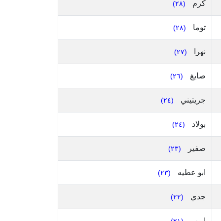
كرم
(٢٨)
توما
(٢٨)
نهرا
(٢٧)
صايغ
(٢٦)
جريتيني
(٢٤)
بولاد
(٢٤)
صفير
(٢٣)
ابو عطيه
(٢٣)
جدي
(٢٢)
ايوب