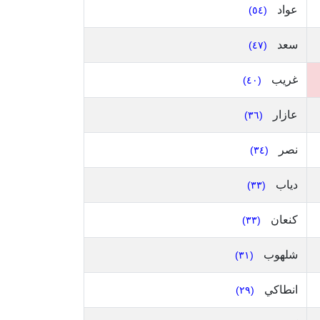
عواد
(٥٤)
سعد
(٤٧)
غريب
(٤٠)
عازار
(٣٦)
نصر
(٣٤)
دياب
(٣٣)
كنعان
(٣٣)
شلهوب
(٣١)
انطاكي
(٢٩)