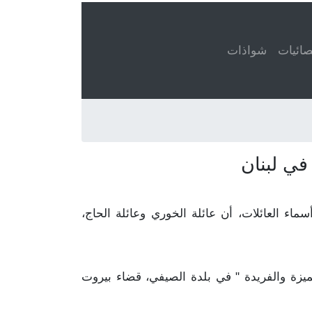
ائيات
شواذات
في لبنان
 الحاج مذكور في ٤٠ قيد. هذا يعني، عند تعداد أسماء العائلات، أن عائلة الخوري وعائلة الحاج،
متميزة والفريدة " في بلدة الصيفي، قضاء بيروت