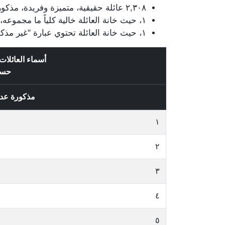
٢,٣٠٨ عائلة حقيقية، متميزة وفريدة، مذكورة في قيود الناخبين / الناخبات، وتتضمن ٩,١٠٨ قيد.
١، حيث خانة العائلة خالية كلياً ما مجموعه، ٤٦ قيد.
١، حيث خانة العائلة تحتوي عبارة "غير مذكور" وتتضمن ١ قيد.
أسماء العائلا
حس
مذكورة عد
١
٢
٣
٤
٥