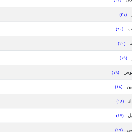
(٢١)
(٢١)
ب
(٢٠)
د
(٢٠)
(١٩)
وس
(١٩)
ين
(١٨)
اد
(١٨)
يل
(١٧)
ي
(١٧)