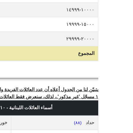
١٠٠٠٠-١٤٩٩٩
١٥٠٠٠-١٩٩٩٩
٢٠٠٠٠-٢٩٩٩٩
المجموع
١ مسجّل 'غير مذكور'.، لذلك، سنعرض فقط العائلات المذكورة أكثر من ٢ مرة.
أسماء العائلات اللبنانية - ٢,٣١٠ إسم عائلة فريد، حسب
حداد
خور
(٨٨)