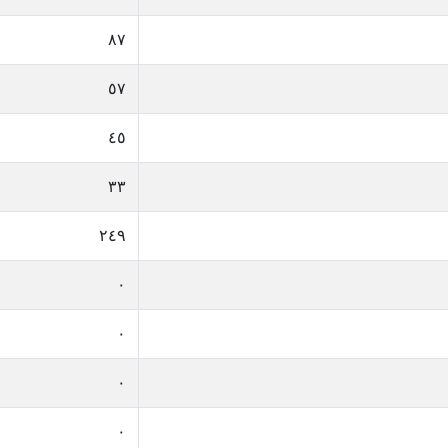
٨٧
٥٧
٤٥
٣٣
٢٤٩
٠
٠
٠
٠