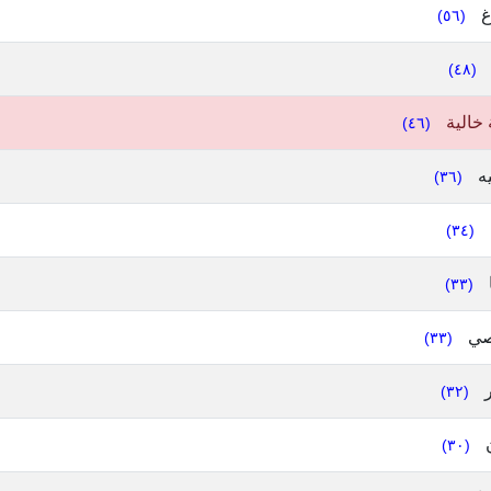
غ
(٥٦)
(٤٨)
 خالية
(٤٦)
ه
(٣٦)
(٣٤)
(٣٣)
صي
(٣٣)
ر
(٣٢)
(٣٠)