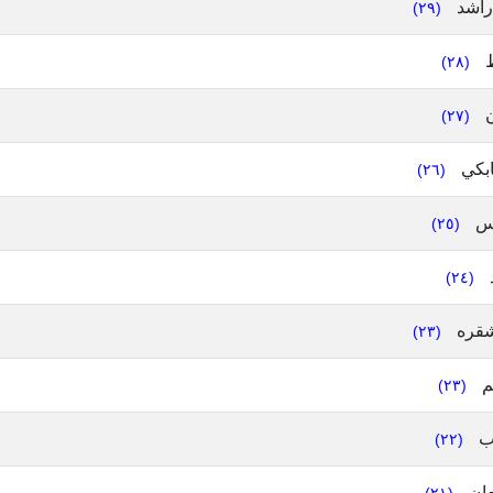
راشد
(٢٩)
ط
(٢٨)
ن
(٢٧)
بكي
(٢٦)
س
(٢٥)
(٢٤)
شقره
(٢٣)
م
(٢٣)
ب
(٢٢)
ان