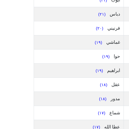
(٢١)
دباس
(٢١)
فرنيني
(٢٠)
غماشي
(١٩)
حوا
(١٩)
ابراهيم
(١٩)
عقل
(١٨)
مدور
(١٨)
شماع
(١٧)
عطا الله
(١٧)