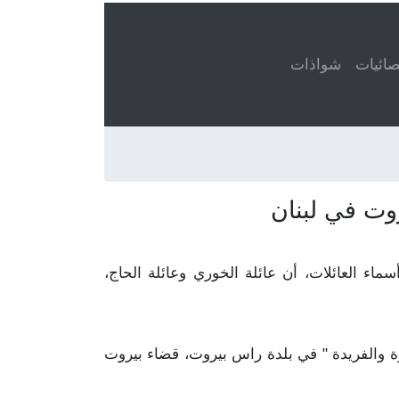
ائيات
شواذات
روت في لبنان
 الحاج مذكور في ٤٠ قيد. هذا يعني، عند تعداد أسماء العائلات، أن عائلة الخوري وعائلة الحاج،
يزة والفريدة " في بلدة راس بيروت، قضاء بيروت