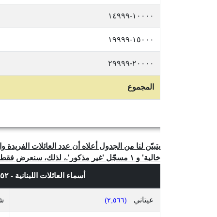
١٠٠٠٠-١٤٩٩٩
١٥٠٠٠-١٩٩٩٩
٢٠٠٠٠-٢٩٩٩٩
المجموع
خالية' و ١ مسجّل 'غير مذكور'.، لذلك، سنعرض فقط العائلات المذكورة أكثر من ٢ مرة.
أسماء العائلات اللبنانية - ٥,٠٥٢ إسم عائلة فريد، حسب
عيتاني
ش
(٢,٥٦٦)