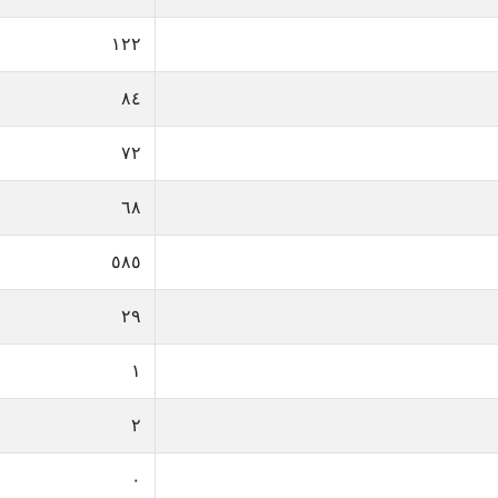
١٢٢
٨٤
٧٢
٦٨
٥٨٥
٢٩
١
٢
٠