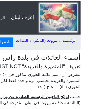
إعْرَفْ لبنان
الر
الرئيسية
بيروت (الثالثة)
البلدات
بلدة ر
أسماء العائلات في بلدة راس ب
تعريف "المتميزة والفريدة" DISTINCT
المتميزة والفريدة تحتسب مرة واحدة فقط لكل ع
الخوري (٥٠) - الحاج (٤٠)
حسب
لوائح الناخبين الرسمية الصادرة عن وزارة الد
(الثالثة)، محافظة بيروت في لبنان المُدرجة في اللوائح 