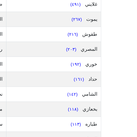
غلايني
ص
(٤٩١)
يموت
ال
(٢٦٧)
طقوش
ال
(٢١٦)
المصري
رب
(٢٠٣)
خوري
ال
(١٩٢)
حداد
ا
(١٦١)
الشامي
نج
(١٤٢)
بخعازي
م
(١١٨)
طباره
س
(١١٣)