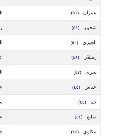
عمران
ال
(٥١)
شحيبر
ر
(٥١)
الجيزي
ال
(٥٠)
رسلان
عل
(٤٨)
بحري
ا
(٤٧)
عباس
ع
(٤٥)
حنا
نج
(٤٥)
صايغ
ع
(٤٤)
مكاوي
ج
(٤٤)