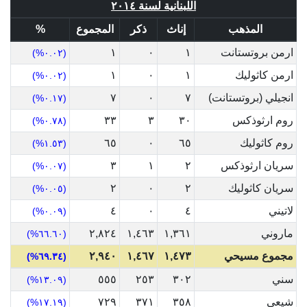
اللبنانية لسنة ٢٠١٤
المذهب
إناث
ذكر
المجموع
%
ارمن بروتستانت
١
٠
١
(٠.٠٢%)
ارمن كاثوليك
١
٠
١
(٠.٠٢%)
انجيلي (بروتستانت)
٧
٠
٧
(٠.١٧%)
روم ارثوذكس
٣٠
٣
٣٣
(٠.٧٨%)
روم كاثوليك
٦٥
٠
٦٥
(١.٥٣%)
سريان ارثوذكس
٢
١
٣
(٠.٠٧%)
سريان كاثوليك
٢
٠
٢
(٠.٠٥%)
لاتيني
٤
٠
٤
(٠.٠٩%)
ماروني
١,٣٦١
١,٤٦٣
٢,٨٢٤
(٦٦.٦٠%)
مجموع مسيحي
١,٤٧٣
١,٤٦٧
٢,٩٤٠
(٦٩.٣٤%)
سني
٣٠٢
٢٥٣
٥٥٥
(١٣.٠٩%)
شيعي
٣٥٨
٣٧١
٧٢٩
(١٧.١٩%)