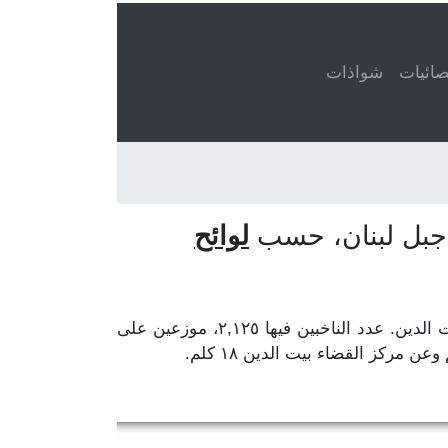
ائيات
شواذات
لوائح
في قضاء الشوف، محافظة جبل لبنان. مركز المحافظة بعبدا ومركز القضاء بيت الدين. عدد الناخبين فيها ٢,١٢٥، موزعين على