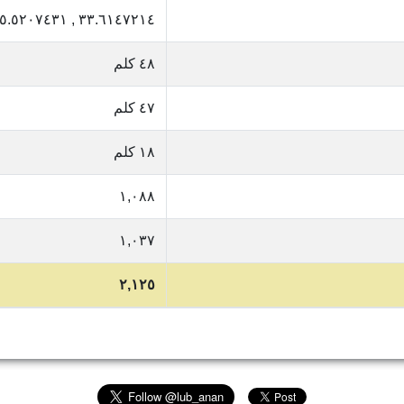
٣٣.٦١٤٧٢١٤ , ٣٥.٥٢٠٧٤٣١
٤٨ كلم
٤٧ كلم
١٨ كلم
١,٠٨٨
١,٠٣٧
٢,١٢٥