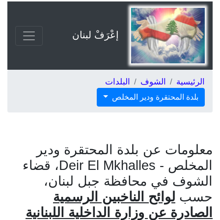
إعْرَفْ لبنان
الرئيسية
الشوف
البلدات
بلدة المحتقرة ودير المخلص
معلومات عن بلدة المحتقرة ودير
المخلص - Deir El Mkhalles، قضاء
الشوف في محافظة جبل لبنان،
حسب
لوائح الناخبين الرسمية
الصادرة عن وزارة الداخلية اللبنانية