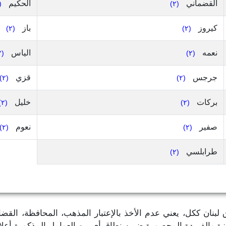
القضماني
الحكيم
٢)
(٢)
كيروز
باز
(٢)
(٢)
نعمه
الياس
(٢)
(٢)
جرجس
قزي
(٢)
(٢)
بركات
خليل
(٢)
(٢)
صفير
نعوم
(٢)
(٢)
طرابلسي
(٢)
بنان ككل، يعني عدم الأخذ بالإعتبار المذهب، المحافظة، القضاء 
تميزة والفريدة المحصورة ضمن نطاق أي من العوامل المذكورة أعل