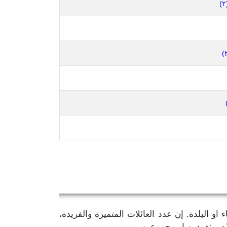
(
او البلدة. إن عدد العائلات المتميزة والفريدة،
اه، منفردين او مجموعين.