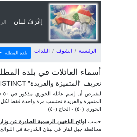
إعْرَفْ لبنان
الر
الرئيسية
الشوف
البلدات
بلدة المطلة
أسماء العائلات في بلدة المطل
تعريف "المتميزة والفريدة" DISTINCT
المتميزة والفريدة تحتسب مرة واحدة فقط لكل ع
الخوري (٥٠) - الحاج (٤٠)
حسب
لوائح الناخبين الرسمية الصادرة عن وزارة ال
محافظة جبل لبنان في لبنان المُدرجة في اللوائح ٢٤٨.