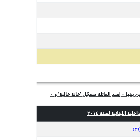
يتبيّن لنا من الجدول أعلاه أن عدد العائلات الفريدة والمتميّزة في بلدة المطلة، قضاء الشوف، محافظة جبل لبنان هو ٢٤٨ ومن بينها ٠ إسم العائلة مسجّل 'خانة خالية' و ٠
ية اللبنانية لسنة ٢٠١٤
(