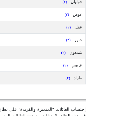
جوليان
(٢)
عوض
(٢)
عقل
(٢)
جبور
(٢)
شمعون
(٢)
عاصي
(٢)
طراد
(٢)
إحتساب العائلات "المتميزة والفريدة" على نطاق ل
في هذه الحالة، لا يتطابق مع عدد العائلات الم