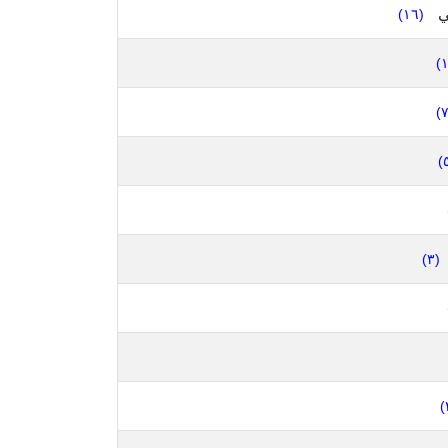
ي
(١٦)
(٣)