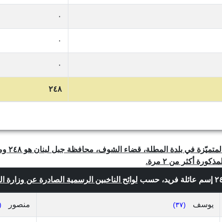
٠
٠
٠
٢٤٨
رة أكثر من ٢ مرة.
لوائح الناخبين الرسمية الصادرة عن وزارة الداخل
يوسف
منصور
٣٦)
(٣٧)