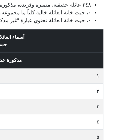
٢٤٨ عائلة حقيقية، متميزة وفريدة، مذكورة في قيود الناخبين / الناخبات، وتتضمن ١,٢٦٦ قيد.
٠، حيث خانة العائلة خالية كلياً ما مجموعه، ٠ قيد.
٠، حيث خانة العائلة تحتوي عبارة "غير مذكور" وتتضمن ٠ قيد.
أسماء العائ
حس
مذكورة عد
١
٢
٣
٤
٥