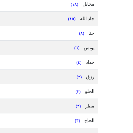
مخايل
(١٨)
جاد الله
(١٥)
حنا
(٨)
يونس
(٦)
حداد
(٤)
رزق
(٣)
الحلو
(٣)
مطر
(٣)
الحاج
(٣)