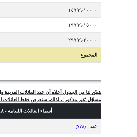
١٠٠٠٠-١٤٩٩٩
١٥٠٠٠-١٩٩٩٩
٢٠٠٠٠-٢٩٩٩٩
المجموع
مسجّل 'غير مذكور'.، لذلك، سنعرض فقط العائلات المذكو
أسماء العائلات اللبنانية - ٢٤٨ إسم عائلة فريد، حسب
عيد
(٧٧٨)