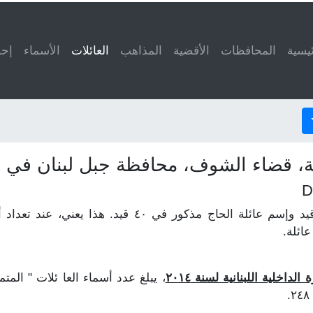
ئيسية
المحافظات
الأقضية
المذاهب
العائلات
(current)
الأسماء
إحص
ة، قضاء الشوف، محافظة جبل لبنان في ل
لنفترض أن إسم عائلة الخوري مذكور في ٥٠ قيد وإسم عائلة
ائلة.
داخلية اللبنانية لسنة ٢٠١٤
، يبلغ عدد أسماء العا ئلات " الم