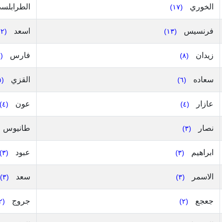
الخوري
الطرابلس
(١٧)
فرنسيس
اسعد
(١٢)
(١٣)
زيدان
فارس
(٧)
(٨)
سعاده
القزي
(٥)
(٦)
عازار
عون
(٤)
(٤)
نصار
طانيوس
(٣)
ابراهيم
عبود
(٣)
(٣)
الاسمر
سعد
(٣)
(٣)
جعجع
جروج
(٢)
(٢)