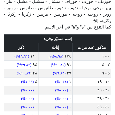
جوزيف - جوزف - جوزاف - ميشال - ميشيل - مشيل - بيار -
بيير - يحي - يحيا - نديم - ناديم - طانيوس - طانوس - روبير -
روبر - روجيه - روجه - موريس - مريس - زكريا - زكريّا -
زكرّيه، إلخ
كما التنوّع بين "ه" و"ة" في آخر الإسم
إسم متميّز وفريد
مذكور عدد مرات
إناث
ذكر
١١٠
١٧٤
٠ - ١
(٤٦.٦١%)
(٥٨.٩٨%)
٩٤
٩١
٢ - ٤
(٣٩.٨٣%)
(٣٠.٨٥%)
٢٨
٢٩
٥ - ٩
(١١.٨٦%)
(٩.٨٣%)
٤
١
١٠ - ١٩
(١.٦٩%)
(٠.٣٤%)
٠
٠
٢٠ - ٢٩
(٠.٠٠%)
(٠.٠٠%)
٠
٠
٣٠ - ٣٩
(٠.٠٠%)
(٠.٠٠%)
٠
٠
٤٠ - ٤٩
(٠.٠٠%)
(٠.٠٠%)