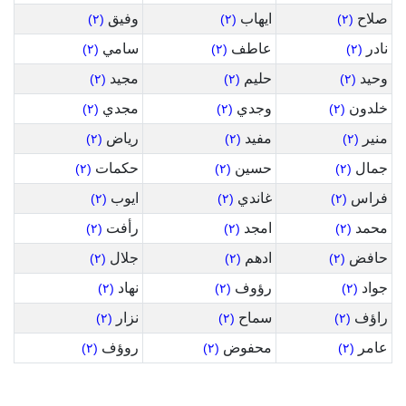
صلاح
ايهاب
وفيق
(٢)
(٢)
(٢)
نادر
عاطف
سامي
(٢)
(٢)
(٢)
وحيد
حليم
مجيد
(٢)
(٢)
(٢)
خلدون
وجدي
مجدي
(٢)
(٢)
(٢)
منير
مفيد
رياض
(٢)
(٢)
(٢)
جمال
حسين
حكمات
(٢)
(٢)
(٢)
فراس
غاندي
ايوب
(٢)
(٢)
(٢)
محمد
امجد
رأفت
(٢)
(٢)
(٢)
حافض
ادهم
جلال
(٢)
(٢)
(٢)
جواد
رؤوف
نهاد
(٢)
(٢)
(٢)
راؤف
سماح
نزار
(٢)
(٢)
(٢)
عامر
محفوض
روؤف
(٢)
(٢)
(٢)