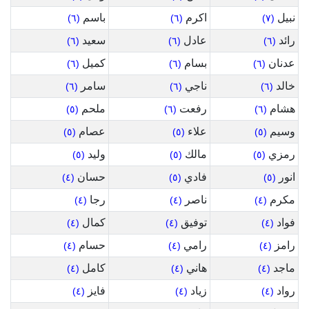
نبيل
اكرم
باسم
(٦)
(٦)
(٧)
رائد
عادل
سعيد
(٦)
(٦)
(٦)
عدنان
بسام
كميل
(٦)
(٦)
(٦)
خالد
ناجي
سامر
(٦)
(٦)
(٦)
هشام
رفعت
ملحم
(٥)
(٦)
(٦)
وسيم
علاء
عصام
(٥)
(٥)
(٥)
رمزي
مالك
وليد
(٥)
(٥)
(٥)
انور
فادي
حسان
(٤)
(٥)
(٥)
مكرم
ناصر
رجا
(٤)
(٤)
(٤)
فواد
توفيق
كمال
(٤)
(٤)
(٤)
رامز
رامي
حسام
(٤)
(٤)
(٤)
ماجد
هاني
كامل
(٤)
(٤)
(٤)
رواد
زياد
فايز
(٤)
(٤)
(٤)