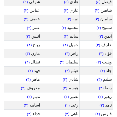
فيصل
هادي
شوقي
(٤)
(٤)
(٤)
شاهين
غازي
عباس
(٣)
(٣)
(٣)
سلمان
نبيه
عفيف
(٣)
(٣)
(٣)
سميح
محمود
عمر
(٣)
(٣)
(٣)
ايمن
سالم
انيس
(٣)
(٣)
(٣)
عارف
جميل
رباح
(٣)
(٣)
(٣)
فؤاد
زاهر
مازن
(٣)
(٣)
(٣)
وهيب
سليمان
نضال
(٣)
(٣)
(٣)
جاد
هيثم
فهد
(٣)
(٣)
(٣)
سليم
شادي
ماهر
(٣)
(٣)
(٣)
رضا
هيسم
معروف
(٢)
(٢)
(٣)
زهير
نصير
نديم
(٢)
(٢)
(٢)
ناهد
رغيد
اسامه
(٢)
(٢)
(٢)
فارس
ناهي
فداء
(٢)
(٢)
(٢)