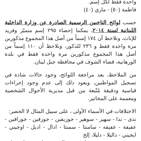
واحدة فقط لكل إسم.
فاطمة (٥٠) - ماري (٤٠)
حسب
لوائح الناخبين الرسمية الصادرة عن وزارة الداخلية
اللبنانية لسنة ٢٠١٤
، يمكننا إحصاء ٢٩٥ إسم متميّز وفريد
للإناث، ونلاحظ أن ١٧٤ إسماً من أصل هذا المجموع مذكورين
مرة واحدة فقط و ٢٣٦ للذكور، ونلاحظ أن ١١٠ إسماً من
أصل هذا المجموع مذكورين مرة واحدة فقط في بلدة
الورهانية، قضاء الشوف في محافظة جبل لبنان.
من الملاحظ، بعد مراجعة اللوائح، وجود حالات شاذة في
تسجيل المواطنين، ويعود ذلك إلى عدم وجود إجراءات
قياسية ودقيقة مُتّبعة من قبل مديرية الأحوال الشخصية
ومعممة على المخاتير.
الاختلافات في الأسماء الأولى ، على سبيل المثال لا الحصر:
ندى - ندا - سهير - سوهير - جوزيفين - جوزفين - جوزافين -
عفيفة - عفيفه - سامنتا - سمنتا - ادال - اديل - اوجيني -
ايجيني - داليلا - دليلا، إلخ