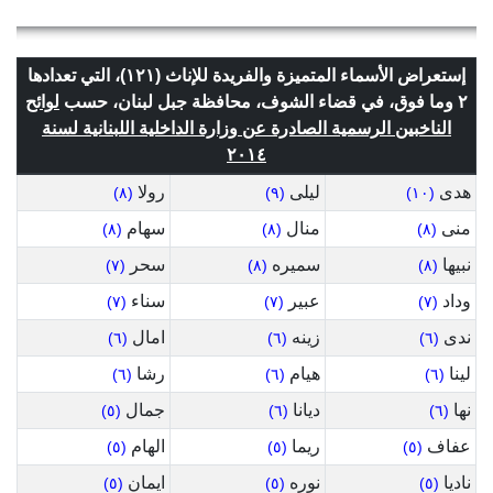
إستعراض الأسماء المتميزة والفريدة للإناث (١٢١)، التي تعدادها
٢ وما فوق، في قضاء الشوف، محافظة جبل لبنان، حسب
لوائح
الناخبين الرسمية الصادرة عن وزارة الداخلية اللبنانية لسنة
٢٠١٤
هدى
ليلى
رولا
(٨)
(٩)
(١٠)
منى
منال
سهام
(٨)
(٨)
(٨)
نبيها
سميره
سحر
(٧)
(٨)
(٨)
وداد
عبير
سناء
(٧)
(٧)
(٧)
ندى
زينه
امال
(٦)
(٦)
(٦)
لينا
هيام
رشا
(٦)
(٦)
(٦)
نها
ديانا
جمال
(٥)
(٦)
(٦)
عفاف
ريما
الهام
(٥)
(٥)
(٥)
ناديا
نوره
ايمان
(٥)
(٥)
(٥)