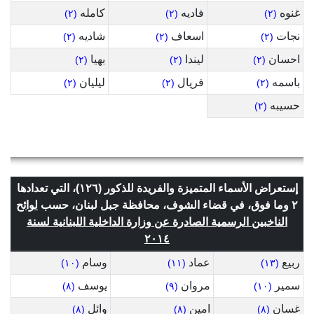
غنوه
فاديه
كامله
(٢)
(٢)
(٢)
نجات
اسعاف
شاديه
(٢)
(٢)
(٢)
احسان
ليندا
بهيا
(٢)
(٢)
(٢)
باسمه
فريال
ليليان
(٢)
(٢)
(٢)
حسيبه
(٢)
إستعراض الأسماء المتميزة والفريدة للذكور (١٢٦)، التي تعدادها
٢ وما فوق، في قضاء الشوف، محافظة جبل لبنان، حسب
لوائح
الناخبين الرسمية الصادرة عن وزارة الداخلية اللبنانية لسنة
٢٠١٤
ربيع
عماد
وسام
(١٠)
(١١)
(١٣)
سمير
مروان
يوسف
(٨)
(٩)
(١٠)
غسان
امين
وائل
(٨)
(٨)
(٨)