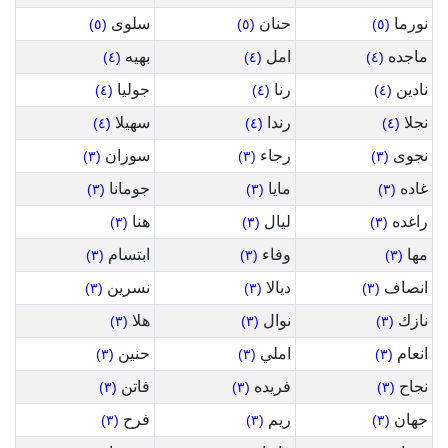
نورما
حنان
سلوى
(٥)
(٥)
(٥)
ماجده
امل
بهيه
(٤)
(٤)
(٤)
نادين
رنا
جوليا
(٤)
(٤)
(٤)
نجلا
رندا
سهيلا
(٤)
(٤)
(٤)
نجوى
رجاء
سوزان
(٣)
(٣)
(٣)
غاده
مايا
جومانا
(٣)
(٣)
(٣)
راغده
ليال
هنا
(٣)
(٣)
(٣)
مها
وفاء
ابتسام
(٣)
(٣)
(٣)
انصاف
ديالا
نسرين
(٣)
(٣)
(٣)
نازك
نوال
هلا
(٣)
(٣)
(٣)
انعام
املي
حنين
(٣)
(٣)
(٣)
نجاح
فريده
فاتن
(٣)
(٣)
(٣)
جهان
ريم
فرح
(٣)
(٣)
(٣)