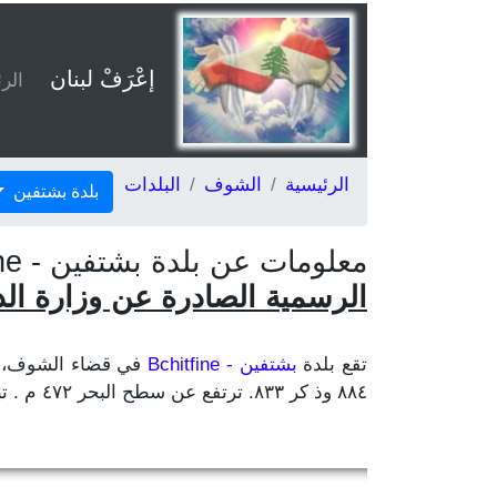
إعْرَفْ لبنان
الر
الرئيسية
الشوف
البلدات
بلدة بشتفين
معلومات عن بلدة بشتفين - Bchitfine، قضاء الشوف في محافظة جبل لبنان، حسب
الرسمية الصادرة عن وزارة الداخلي
تقع بلدة
بشتفين - Bchitfine
٨٨٤ وذ كر ٨٣٣. ترتفع عن سطح البحر ٤٧٢ م . تبعد عن بيروت ٣٨ كلم وعن مركز المحافظة بعبدا ٢٣ كلم وعن مركز القضاء بيت الدين ١٢ كلم.