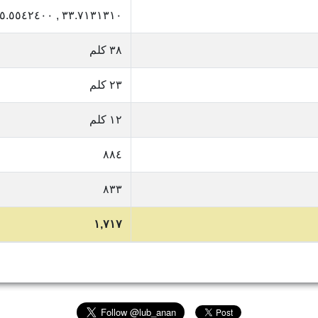
٣٣.٧١٣١٣١٠ , ٣٥.٥٥٤٢٤٠٠
٣٨ كلم
٢٣ كلم
١٢ كلم
٨٨٤
٨٣٣
١,٧١٧