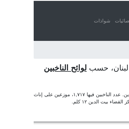
ائيات
شواذات
لوائح الناخبين
في قضاء الشوف، محافظة جبل لبنان. مركز المحافظة بعبدا ومركز القضاء بيت الدين. عدد الناخبين فيها ١,٧١٧، موزعين على إناث