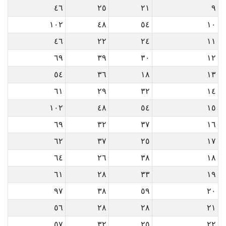
٤٦
٢٥
٢١
٩
١٠٢
٤٨
٥٤
١٠
٤٦
٢٢
٢٤
١١
٦٩
٣٩
٣٠
١٢
٥٤
٣٦
١٨
١٣
٦١
٢٩
٣٢
١٤
١٠٢
٤٨
٥٤
١٥
٦٩
٣٢
٣٧
١٦
٦٢
٣٧
٢٥
١٧
٦٤
٢٦
٣٨
١٨
٦١
٢٨
٣٣
١٩
٩٧
٣٨
٥٩
٢٠
٥٦
٢٨
٢٨
٢١
٥٧
٣٢
٢٥
٢٢