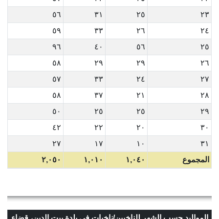
٥٦
٣١
٢٥
٢٣
٥٩
٣٣
٢٦
٢٤
٩٦
٤٠
٥٦
٢٥
٥٨
٢٩
٢٩
٢٦
٥٧
٣٣
٢٤
٢٧
٥٨
٣٧
٢١
٢٨
٥٠
٢٥
٢٥
٢٩
٤٢
٢٢
٢٠
٣٠
٢٧
١٧
١٠
٣١
المجموع
١,٠٤٠
١,٠١٠
٢,٠٥٠
المواليد حسب الشهر للناخبين/ناخبات في بلدة بيت الدين، قضاء