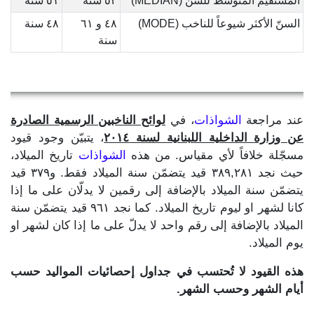
المستقيم المتوسط للسن (MEDIAN)
٥٢ سنة
٥١ سنة
السنّ الأكثر شيوعاً للناخب (MODE)
٤٨ و ٦١
٤٨ سنة
سنة
عند مراجعة
الشواذات
، في
لوائح الناخبين الرسمية الصادرة
عن وزارة الداخلية اللبنانية لسنة ٢٠١٤
، يتبيّن وجود قيود
مسجّلة خلافاً لأي مقياس. من هذه
الشواذات
تاريخ الميلاد،
حيث نجد ٣٨٩,٢٨١ قيد يتضمّن سنة الميلاد فقط. و٣٧٩ قيد
يتضمّن سنة الميلاد بالإضافة إلى رقمين لا يدلّان على ما إذا
كانا لشهر او ليوم تاريخ الميلاد. كما نجد ٩٦١ قيد يتضمّن سنة
الميلاد بالإضافة إلى رقم واحد لا يدلّ على ما إذا كان لشهر او
يوم الميلاد.
هذه القيود لا تُحتسب في جداول إحصائيات المواليد حسب
أيام الشهر وحسب الشهر.