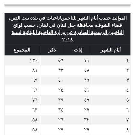
المواليد حسب أيام الشهر للناخبين/ناخبات في بلدة بيت الدين،
قضاء الشوف، محافظة جبل لبنان في لبنان، حسب
لوائح
الناخبين الرسمية الصادرة عن وزارة الداخلية اللبنانية لسنة
٢٠١٤
أيام الشهر
إناث
ذكر
المجموع
١٣٠
٥٩
٧١
١
٨١
٣٣
٤٨
٢
٦٩
٤٠
٢٩
٣
٦٦
٢٥
٤١
٤
٧٦
٢٩
٤٧
٥
٦٣
٣٤
٢٩
٦
٥٨
٢٦
٣٢
٧
٥٨
٢٩
٢٩
٨