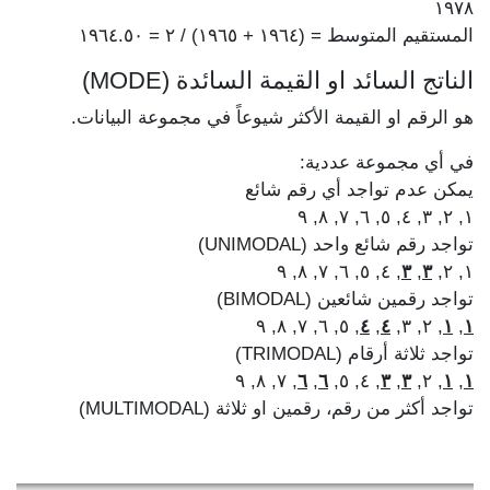
١٩٧٨
المستقيم المتوسط = (١٩٦٤ + ١٩٦٥) / ٢ = ١٩٦٤.٥٠
الناتج السائد او القيمة السائدة (MODE)
هو الرقم او القيمة الأكثر شيوعاً في مجموعة البيانات.
في أي مجموعة عددية:
يمكن عدم تواجد أي رقم شائع
١, ٢, ٣, ٤, ٥, ٦, ٧, ٨, ٩
تواجد رقم شائع واحد (UNIMODAL)
, ٤, ٥, ٦, ٧, ٨, ٩
٣
,
٣
١, ٢,
تواجد رقمين شائعين (BIMODAL)
, ٥, ٦, ٧, ٨, ٩
٤
,
٤
, ٢, ٣,
١
,
١
تواجد ثلاثة أرقام (TRIMODAL)
, ٧, ٨, ٩
٦
,
٦
, ٤, ٥,
٣
,
٣
, ٢,
١
,
١
تواجد أكثر من رقم، رقمين او ثلاثة (MULTIMODAL)