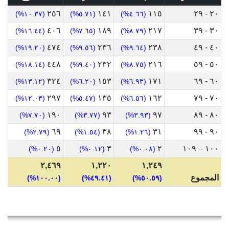
٢٥٦
١٤١
١١٥
٢٠ - ٢٩
(١٠.٣٧%)
(٥.٧١%)
(٤.٦٦%)
٤٠٦
١٨٩
٢١٧
٣٠ - ٣٩
(١٦.٤٤%)
(٧.٦٥%)
(٨.٧٩%)
٤٧٤
٢٣٦
٢٣٨
٤٠ - ٤٩
(١٩.٢٠%)
(٩.٥٦%)
(٩.٦٤%)
٤٤٨
٢٣٢
٢١٦
٥٠ - ٥٩
(١٨.١٤%)
(٩.٤٠%)
(٨.٧٥%)
٣٢٤
١٥٣
١٧١
٦٠ - ٦٩
(١٣.١٢%)
(٦.٢٠%)
(٦.٩٣%)
٢٩٧
١٣٥
١٦٢
٧٠ - ٧٩
(١٢.٠٣%)
(٥.٤٧%)
(٦.٥٦%)
١٩٠
٩٣
٩٧
٨٠ - ٨٩
(٧.٧٠%)
(٣.٧٧%)
(٣.٩٣%)
٦٩
٣٨
٣١
٩٠ - ٩٩
(٢.٧٩%)
(١.٥٤%)
(١.٢٦%)
٥
٣
٢
١٠٠ – ١٠٩
(٠.٢٠%)
(٠.١٢%)
(٠.٠٨%)
٢,٤٦٩
١,٢٢٠
١,٢٤٩
المجموع
(١٠٠.٠٠%)
(٤٩.٤١%)
(٥٠.٥٩%)