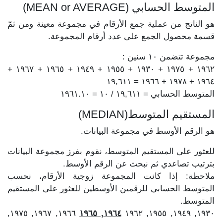
المتوسط الحسابي (MEAN or AVERAGE)
هو الناتج من عملية جمع الأرقام في مجموعة معينة ومن ثمّ
قسمة محصول الجمع على عدد أرقام المجموعة.
مجموعة تتضمن ١٠ سنين :
١٩٦٢ + ١٩٧٥ + ١٩٣٠ + ١٩٥٥ + ١٩٤٩ + ١٩٦٥ + ١٩٦٧ +
١٩٦٤ + ١٩٧٨ + ١٩٦٦ = ١٩,٦١١
المتوسط الحسابي = ١٩,٦١١ / ١٠ = ١٩٦١.١٠
المستقيم المتوسط(MEDIAN)
هو الرقم الأوسط في مجموعة البيانات.
للعثور على المستقيم المتوسط، نقوم بفرز مجموعة البيانات
بترتيب تصاعدي ثم نبحث عن الرقم الأوسط.
ملاحظة: إذا كانت المجموعة زوجية الأرقام، نحسب
المتوسط الحسابي للرقمين الأوسطين للعثور على المستقيم
المتوسط.
١٩٦٦, ١٩٦٧, ١٩٧٥,
١٩٦٤, ١٩٦٥
١٩٣٠, ١٩٤٩, ١٩٥٥, ١٩٦٢