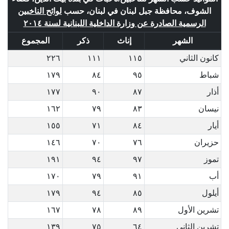
الشوف، محافظة جبل لبنان في لبنان، حسب
لوائح الناخبين
الرسمية الصادرة عن وزارة الداخلية اللبنانية لسنة ٢٠١٤
الشهر
إناث
ذكر
المجموع
كانون الثاني
١١٥
١١١
٢٢٦
شباط
٩٥
٨٤
١٧٩
أذار
٨٧
٩٠
١٧٧
نيسان
٨٣
٧٩
١٦٢
أيار
٨٤
٧١
١٥٥
حزيران
٧٦
٧٠
١٤٦
تموز
٩٧
٩٤
١٩١
أب
٩١
٧٩
١٧٠
أيلول
٨٥
٩٤
١٧٩
تشرين الأول
٨٩
٧٨
١٦٧
تشرين الثاني
٦٤
٧٥
١٣٩