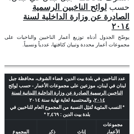
حسب
لوائح الناخبين الرسمية
الصادرة عن وزارة الداخلية لسنة
٢٠١٤
يوضّح الجدول أدناه توزيع أعمار الناخبين والناخبات على
مجموعات أعمار محددة وتبيان كثافتها، عددياً ونسبياً.
عدد الناخبين في بلدة بيت الدين، قضاء الشوف، محافظة جبل
لبنان في لبنان، موزعين على مجموعات الأعمار - حسب
لوائح
الناخبين الرسمية الصادرة عن وزارة الداخلية اللبنانية لسنة
٢٠١٤
، والمحتسبة لغاية نهاية سنة ٢٠١٤
* النسب المئوية تُمَثِل النسبة من المجموع العام للناخبين في
بلدة بيت الدين : ٢,٤٦٩ *
مجموعات
الأعمار
إناث
ذكر
المجموع