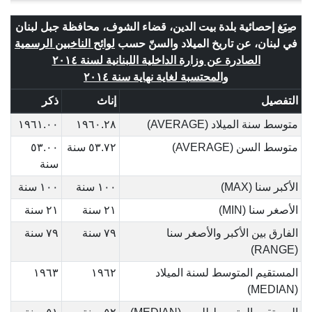
صِيَغ إحصائية بلدة بيت الدين، قضاء الشوف، محافظة جبل لبنان
في لبنان، عن تاريخ الميلاد والسنّ حسب
لوائح الناخبين الرسمية
الصادرة عن وزارة الداخلية اللبنانية لسنة ٢٠١٤
والمحتسبة لغاية نهاية سنة ٢٠١٤
التفصيل
إناث
ذكر
متوسط سنة الميلاد (AVERAGE)
١٩٦٠.٢٨
١٩٦١.٠٠
متوسط السن (AVERAGE)
٥٣.٧٢ سنة
٥٣.٠٠
سنة
الأكبر سنا (MAX)
١٠٠ سنة
١٠٠ سنة
الأصغر سنا (MIN)
٢١ سنة
٢١ سنة
الفارق بين الأكبر والأصغر سنا
٧٩ سنة
٧٩ سنة
(RANGE)
المستقيم المتوسط لسنة الميلاد
١٩٦٢
١٩٦٣
(MEDIAN)