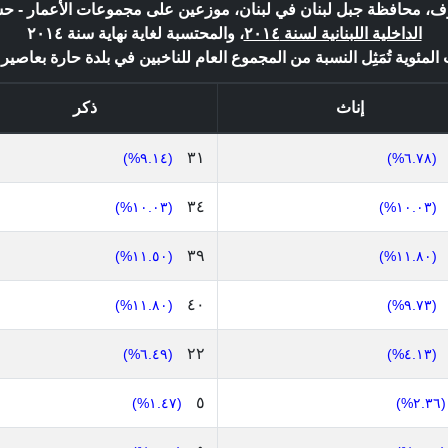
شوف، محافظة جبل لبنان في لبنان، موزعين على مجموعات الأعمار -
الداخلية اللبنانية لسنة ٢٠١٤
، والمحتسبة لغاية نهاية سنة ٢٠١٤
لمئوية تُمَثِل النسبة من المجموع العام للناخبين في بلدة حارة بعاصير : ٣٣٩ 
إناث
ذكر
٣١
(٩.١٤%)
(٦.٧٨%)
٣٤
(١٠.٠٣%)
(١٠.٠٣%)
٣٩
(١١.٥٠%)
(١١.٨٠%)
٤٠
(١١.٨٠%)
(٩.٧٣%)
٢٢
(٦.٤٩%)
(٤.١٣%)
٥
(١.٤٧%)
(٢.٣٦%)