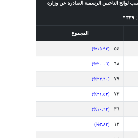
 حسب
لوائح الناخبين الرسمية الصادرة عن وزارة
*
المجموع
٥٤
(١٥.٩٣%)
٦٨
(٢٠.٠٦%)
٧٩
(٢٣.٣٠%)
٧٣
(٢١.٥٣%)
٣٦
(١٠.٦٢%)
١٣
(٣.٨٣%)