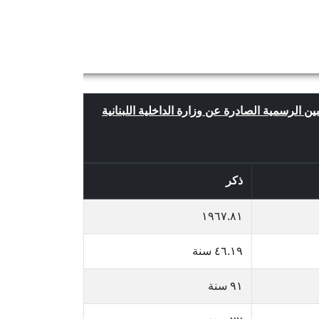
بين الرسمية الصادرة عن وزارة الداخلية اللبنانية
ذكر
١٩٦٧.٨١
٤٦.١٩ سنة
٩١ سنة