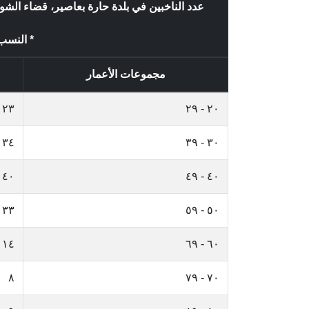
عدد الناخبين في بلدة حارة بعاصير، قضاء ال
* النسب ا
مجموعات الأعمار
٢٣
٢٠ - ٢٩
٣٤
٣٠ - ٣٩
٤٠
٤٠ - ٤٩
٣٣
٥٠ - ٥٩
١٤
٦٠ - ٦٩
٨
٧٠ - ٧٩