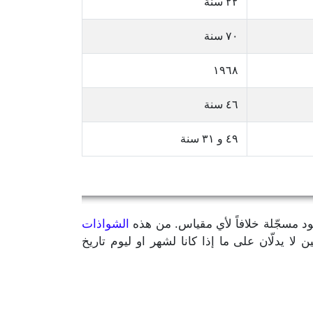
٢٢ سنة
٧٠ سنة
١٩٦٨
٤٦ سنة
٤٩ و ٣١ سنة
يود مسجّلة خلافاً لأي مقياس. من هذه
الشواذات
مّن سنة الميلاد بالإضافة إلى رقمين لا يدلّان على ما إذا كانا لشهر او ليوم تاريخ