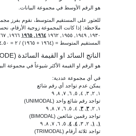
هو الرقم الأوسط في مجموعة البيانات.
للعثور على المستقيم المتوسط، نقوم بفرز مجمو
ملاحظة: إذا كانت المجموعة زوجية الأرقام، ن
١٩٦٦, ١٩٦٧, ١٩٧٥, ١٩٧٨
١٩٦٤, ١٩٦٥
١٩٣٠, ١٩٤٩, ١٩٥٥, ١٩٦٢
المستقيم المتوسط = (١٩٦٤ + ١٩٦٥) / ٢ = ١٩٦٤.٥٠
الناتج السائد او القيمة السائدة (MODE)
هو الرقم او القيمة الأكثر شيوعاً في مجموعة البي
في أي مجموعة عددية:
يمكن عدم تواجد أي رقم شائع
١, ٢, ٣, ٤, ٥, ٦, ٧, ٨, ٩
تواجد رقم شائع واحد (UNIMODAL)
, ٤, ٥, ٦, ٧, ٨, ٩
٣
,
٣
١, ٢,
تواجد رقمين شائعين (BIMODAL)
, ٥, ٦, ٧, ٨, ٩
٤
,
٤
, ٢, ٣,
١
,
١
تواجد ثلاثة أرقام (TRIMODAL)