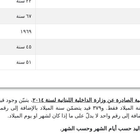
٢٢ سنة
٦٧ سنة
١٩٦٩
٤٥ سنة
٥١ سنة
 الصادرة عن وزارة الداخلية اللبنانية لسنة ٢٠١٤
، يتبيّن وجود ق
تاريخ الميلاد، حيث نجد ٣٨٩,٢٨١ قيد يتضمّن سنة الميلاد فقط. و٣٧٩ قيد يتض
واليد حسب أيام الشهر وحسب الشهر.