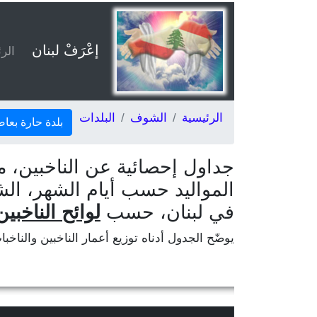
إعْرَفْ لبنان
الر
الرئيسية
الشوف
البلدات
بلدة حارة بعا
جداول إحصائية عن الناخبين، م
المواليد حسب أيام الشهر، ال
في لبنان، حسب
لوائح الناخبين
يوضّح الجدول أدناه توزيع أعمار الناخبين والناخب