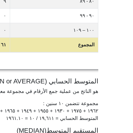
٩
٨٠ - ٨٩
٠
٩٠ - ٩٩
٠
١٠٠ – ١٠٩
المجموع
١٦١
المتوسط الحسابي (MEAN or AVERAGE)
هو الناتج من عملية جمع الأرقام في مجموعة مع
مجموعة تتضمن ١٠ سنين :
١٩٦٢ + ١٩٧٥ + ١٩٣٠ + ١٩٥٥ + ١٩٤٩ + ١٩٦٥ + ١٩٦٧ + ١٩٦٤ + ١٩٧٨ + ١٩٦٦ = ١٩,٦١١
المتوسط الحسابي = ١٩,٦١١ / ١٠ = ١٩٦١.١٠
المستقيم المتوسط(MEDIAN)