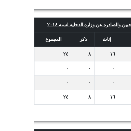
خبين والصادرة عن وزارة الدخلية لسنة ٢٠١٤
إناث
ذكر
المجموع
٢٤
٨
١٦
٠
٠
٠
٠
٠
٠
٢٤
٨
١٦