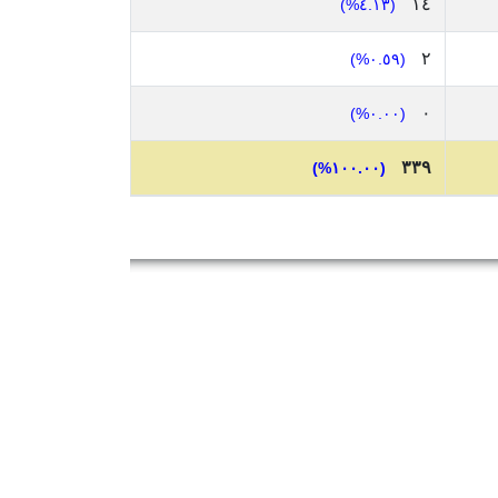
١٤
(٤.١٣%)
٢
(٠.٥٩%)
٠
(٠.٠٠%)
٣٣٩
(١٠٠.٠٠%)