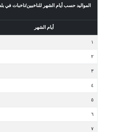
المواليد حسب أيام الشهر للناخبين/ناخبات في 
أيام الشهر
١
٢
٣
٤
٥
٦
٧