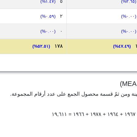
٥
(١.٤٧%)
(٢.٦٥%)
٢
(٠.٥٩%)
(٠.٠٠%)
٠
(٠.٠٠%)
(٠.٠٠%)
١٧٨
(٥٢.٥١%)
(٤٧.٤٩%)
ينة ومن ثمّ قسمة محصول الجمع على عدد أرقام المجموعة.