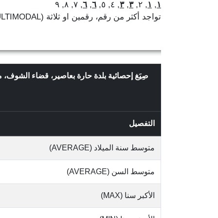
, ٧, ٨, ٩
٦
,
٦
, ٤, ٥,
٣
,
٣
, ٢,
١
,
١
تواجد أكثر من رقم، رقمين او ثلاثة (MULTIMODAL)
صِيَغ إحصائية بلدة حارة بعاصير، قضاء الشوف، 
التفصيل
متوسط سنة الميلاد (AVERAGE)
متوسط السن (AVERAGE)
الأكبر سنا (MAX)