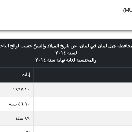
محافظة جبل لبنان في لبنان، عن تاريخ الميلاد والسنّ حسب
لوائح الناخ
لسنة ٢٠١٤
والمحتسبة لغاية نهاية سنة ٢٠١٤
إناث
١٩٦٧.١٠
٤٦.٩٠ سنة
٨٩ سنة