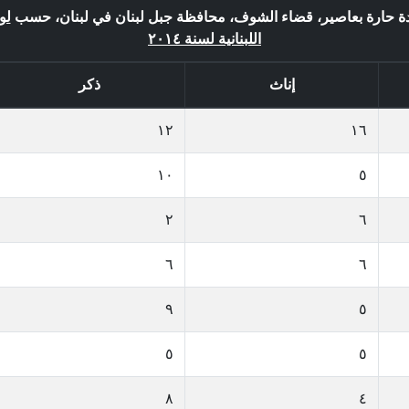
بلدة حارة بعاصير، قضاء الشوف، محافظة جبل لبنان في لبنان، حسب
لو
اللبنانية لسنة ٢٠١٤
إناث
ذكر
١٢
١٦
١٠
٥
٢
٦
٦
٦
٩
٥
٥
٥
٨
٤