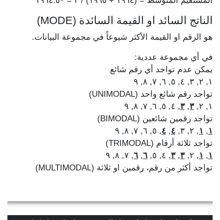
المستقيم المتوسط = (١٩٦٤ + ١٩٦٥) / ٢ = ١٩٦٤.٥٠
الناتج السائد او القيمة السائدة (MODE)
هو الرقم او القيمة الأكثر شيوعاً في مجموعة البيانات.
في أي مجموعة عددية:
يمكن عدم تواجد أي رقم شائع
١, ٢, ٣, ٤, ٥, ٦, ٧, ٨, ٩
تواجد رقم شائع واحد (UNIMODAL)
, ٤, ٥, ٦, ٧, ٨, ٩
٣
,
٣
١, ٢,
تواجد رقمين شائعين (BIMODAL)
, ٥, ٦, ٧, ٨, ٩
٤
,
٤
, ٢, ٣,
١
,
١
تواجد ثلاثة أرقام (TRIMODAL)
, ٧, ٨, ٩
٦
,
٦
, ٤, ٥,
٣
,
٣
, ٢,
١
,
١
تواجد أكثر من رقم، رقمين او ثلاثة (MULTIMODAL)