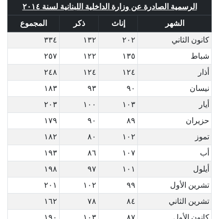
الرسمية الصادرة عن وزارة الداخلية اللبنانية لسنة ٢٠١٤
الشهر
إناث
ذكر
المجموع
كانون الثاني
٢٠٢
١٣٢
٣٣٤
شباط
١٣٥
١٢٢
٢٥٧
أذار
١٢٤
١٢٤
٢٤٨
نيسان
٩٠
٩٣
١٨٣
أيار
١٠٣
١٠٠
٢٠٣
حزيران
٨٩
٩٠
١٧٩
تموز
١٠٢
٨٠
١٨٢
أب
١٠٧
٨٦
١٩٣
أيلول
١٠١
٩٧
١٩٨
تشرين الأول
٩٩
١٠٢
٢٠١
تشرين الثاني
٨٤
٧٨
١٦٢
كانون الأول
٨٧
١٠٣
١٩٠