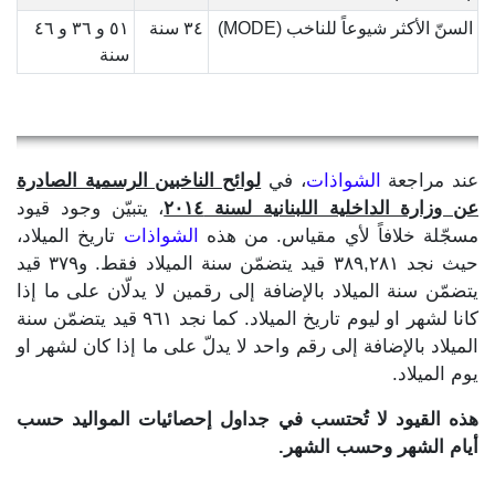
السنّ الأكثر شيوعاً للناخب (MODE)
٣٤ سنة
٥١ و ٣٦ و ٤٦
سنة
عند مراجعة
الشواذات
، في
لوائح الناخبين الرسمية الصادرة
عن وزارة الداخلية اللبنانية لسنة ٢٠١٤
، يتبيّن وجود قيود
مسجّلة خلافاً لأي مقياس. من هذه
الشواذات
تاريخ الميلاد،
حيث نجد ٣٨٩,٢٨١ قيد يتضمّن سنة الميلاد فقط. و٣٧٩ قيد
يتضمّن سنة الميلاد بالإضافة إلى رقمين لا يدلّان على ما إذا
كانا لشهر او ليوم تاريخ الميلاد. كما نجد ٩٦١ قيد يتضمّن سنة
الميلاد بالإضافة إلى رقم واحد لا يدلّ على ما إذا كان لشهر او
يوم الميلاد.
هذه القيود لا تُحتسب في جداول إحصائيات المواليد حسب
أيام الشهر وحسب الشهر.