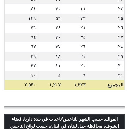
٤٨
٣٠
١٨
٢٤
١٢٩
٥٦
٧٣
٢٥
٥٦
٢٨
٢٨
٢٦
٦٤
٣٠
٣٤
٢٧
٦٣
٣٧
٢٦
٢٨
٣٩
١٨
٢١
٢٩
٣٢
١١
٢١
٣٠
١٠
٤
٦
٣١
المجموع
١,٣٢٣
١,٢٠٧
٢,٥٣٠
المواليد حسب الشهر للناخبين/ناخبات في بلدة داريا، قضاء
الشوف، محافظة جبل لبنان في لبنان، حسب
لوائح الناخبين