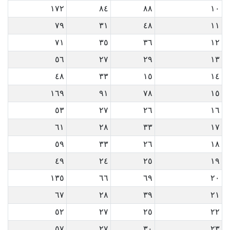
١٧٢
٨٤
٨٨
١٠
٧٩
٣١
٤٨
١١
٧١
٣٥
٣٦
١٢
٥٦
٢٧
٢٩
١٣
٤٨
٣٣
١٥
١٤
١٦٩
٩١
٧٨
١٥
٥٣
٢٧
٢٦
١٦
٦١
٢٨
٣٣
١٧
٥٩
٣٣
٢٦
١٨
٤٩
٢٤
٢٥
١٩
١٣٥
٦٦
٦٩
٢٠
٦٧
٢٨
٣٩
٢١
٥٢
٢٧
٢٥
٢٢
٥٧
٢٧
٣٠
٢٣