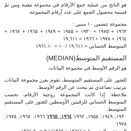
هو الناتج من عملية جمع الأرقام في مجموعة معينة ومن ثمّ
قسمة محصول الجمع على عدد أرقام المجموعة.
مجموعة تتضمن ١٠ سنين :
١٩٦٢ + ١٩٧٥ + ١٩٣٠ + ١٩٥٥ + ١٩٤٩ + ١٩٦٥ + ١٩٦٧ +
١٩٦٤ + ١٩٧٨ + ١٩٦٦ = ١٩,٦١١
المتوسط الحسابي = ١٩,٦١١ / ١٠ = ١٩٦١.١٠
المستقيم المتوسط(MEDIAN)
هو الرقم الأوسط في مجموعة البيانات.
للعثور على المستقيم المتوسط، نقوم بفرز مجموعة البيانات
بترتيب تصاعدي ثم نبحث عن الرقم الأوسط.
ملاحظة: إذا كانت المجموعة زوجية الأرقام، نحسب
المتوسط الحسابي للرقمين الأوسطين للعثور على المستقيم
المتوسط.
١٩٦٦, ١٩٦٧, ١٩٧٥,
١٩٦٤, ١٩٦٥
١٩٣٠, ١٩٤٩, ١٩٥٥, ١٩٦٢
١٩٧٨