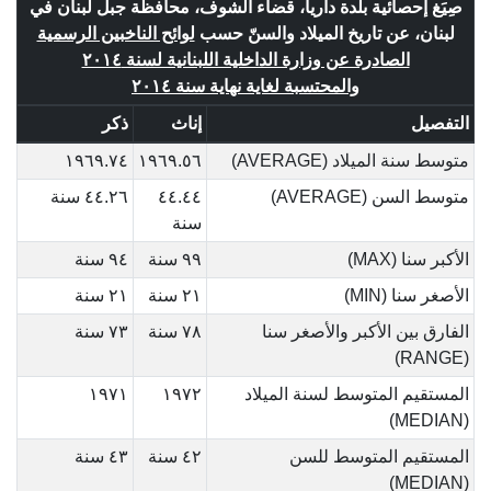
صِيَغ إحصائية بلدة داريا، قضاء الشوف، محافظة جبل لبنان في
لبنان، عن تاريخ الميلاد والسنّ حسب
لوائح الناخبين الرسمية
الصادرة عن وزارة الداخلية اللبنانية لسنة ٢٠١٤
والمحتسبة لغاية نهاية سنة ٢٠١٤
التفصيل
إناث
ذكر
متوسط سنة الميلاد (AVERAGE)
١٩٦٩.٥٦
١٩٦٩.٧٤
متوسط السن (AVERAGE)
٤٤.٤٤
٤٤.٢٦ سنة
سنة
الأكبر سنا (MAX)
٩٩ سنة
٩٤ سنة
الأصغر سنا (MIN)
٢١ سنة
٢١ سنة
الفارق بين الأكبر والأصغر سنا
٧٨ سنة
٧٣ سنة
(RANGE)
المستقيم المتوسط لسنة الميلاد
١٩٧٢
١٩٧١
(MEDIAN)
المستقيم المتوسط للسن
٤٢ سنة
٤٣ سنة
(MEDIAN)