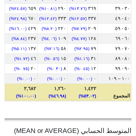
٦٥٩
٢٩٠
٣٦٩
٣٠ - ٣٩
(٢٤.٥٧%)
(١٠.٨١%)
(١٣.٧٦%)
٦٧٠
٣٣٣
٣٣٧
٤٠ - ٤٩
(٢٤.٩٨%)
(١٢.٤٢%)
(١٢.٥٧%)
٤٢٩
٢٢٠
٢٠٩
٥٠ - ٥٩
(١٦.٠٠%)
(٨.٢٠%)
(٧.٧٩%)
٢٣٧
١٠٩
١٢٨
٦٠ - ٦٩
(٨.٨٤%)
(٤.٠٦%)
(٤.٧٧%)
١٣٧
٥٨
٧٩
٧٠ - ٧٩
(٥.١١%)
(٢.١٦%)
(٢.٩٥%)
٤٦
١٥
٣١
٨٠ - ٨٩
(١.٧٢%)
(٠.٥٦%)
(١.١٦%)
٢٠
٨
١٢
٩٠ - ٩٩
(٠.٧٥%)
(٠.٣٠%)
(٠.٤٥%)
٠
٠
٠
١٠٠ – ١٠٩
(٠.٠٠%)
(٠.٠٠%)
(٠.٠٠%)
٢,٦٨٢
١,٢٦٠
١,٤٢٢
المجموع
(١٠٠.٠٠%)
(٤٦.٩٨%)
(٥٣.٠٢%)
المتوسط الحسابي (MEAN or AVERAGE)