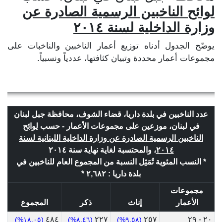
لوائح الناخبين الرسمية الصادرة عن
وزارة الداخلية لسنة ٢٠١٤
يوضّح الجدول أدناه توزيع أعمار الناخبين والناخبات على
مجموعات أعمار محددة وتبيان كثافتها، عددياً ونسبياً.
عدد الناخبين في بلدة داريا، قضاء الشوف، محافظة جبل لبنان
في لبنان، موزعين على مجموعات الأعمار - حسب
لوائح
الناخبين الرسمية الصادرة عن وزارة الداخلية اللبنانية لسنة
٢٠١٤
، والمحتسبة لغاية نهاية سنة ٢٠١٤
* النسب المئوية تُمَثِل النسبة من المجموع العام للناخبين في
بلدة داريا : ٢,٦٨٢ *
مجموعات
الأعمار
إناث
ذكر
المجموع
٤٨٤
٢٢٧
٢٥٧
٢٠ - ٢٩
(١٨.٠٥%)
(٨.٤٦%)
(٩.٥٨%)