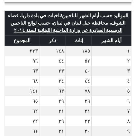
المواليد حسب أيام الشهر للناخبين/ناخبات في بلدة داريا، قضاء
الشوف، محافظة جبل لبنان في لبنان، حسب
لوائح الناخبين
الرسمية الصادرة عن وزارة الداخلية اللبنانية لسنة ٢٠١٤
أيام الشهر
إناث
ذكر
المجموع
٣٣٣
١٤٨
١٨٥
١
٩٦
٤٤
٥٢
٢
٦٣
٢٣
٤٠
٣
٦٨
٢٤
٤٤
٤
١٤١
٦٣
٧٨
٥
٦٥
٢٩
٣٦
٦
٦٢
٣١
٣١
٧
٧٢
٣٩
٣٣
٨
٦١
٣١
٣٠
٩