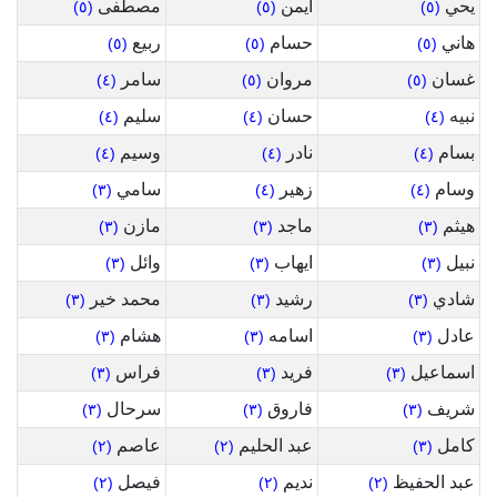
يحي
ايمن
مصطفى
(٥)
(٥)
(٥)
هاني
حسام
ربيع
(٥)
(٥)
(٥)
غسان
مروان
سامر
(٤)
(٥)
(٥)
نبيه
حسان
سليم
(٤)
(٤)
(٤)
بسام
نادر
وسيم
(٤)
(٤)
(٤)
وسام
زهير
سامي
(٣)
(٤)
(٤)
هيثم
ماجد
مازن
(٣)
(٣)
(٣)
نبيل
ايهاب
وائل
(٣)
(٣)
(٣)
شادي
رشيد
محمد خير
(٣)
(٣)
(٣)
عادل
اسامه
هشام
(٣)
(٣)
(٣)
اسماعيل
فريد
فراس
(٣)
(٣)
(٣)
شريف
فاروق
سرحال
(٣)
(٣)
(٣)
كامل
عبد الحليم
عاصم
(٢)
(٢)
(٣)
عبد الحفيظ
نديم
فيصل
(٢)
(٢)
(٢)