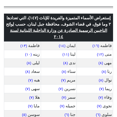
إستعراض الأسماء المتميزة والفريدة للإناث (١٤٧)، التي تعدادها
٢ وما فوق، في قضاء الشوف، محافظة جبل لبنان، حسب
لوائح
الناخبين الرسمية الصادرة عن وزارة الداخلية اللبنانية لسنة
٢٠١٤
فاطمه
ايمان
فاطمة
(١٣)
(١٤)
(١٦)
منى
لينا
زينه
(١٠)
(١١)
(١٢)
مهى
ندى
ليلى
(٨)
(٨)
(٨)
رنا
سناء
سعاد
(٨)
(٨)
(٨)
نوال
مريم
هبه
(٧)
(٧)
(٨)
ريما
نسرين
سهى
(٧)
(٧)
(٧)
وفاء
سمر
هلا
(٧)
(٧)
(٧)
نجوى
جميله
مايا
(٧)
(٧)
(٧)
سلوى
جنا
سوسن
(٥)
(٦)
(٦)