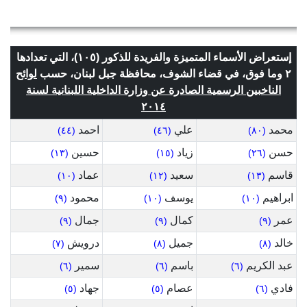
إستعراض الأسماء المتميزة والفريدة للذكور (١٠٥)، التي تعدادها
٢ وما فوق، في قضاء الشوف، محافظة جبل لبنان، حسب
لوائح
الناخبين الرسمية الصادرة عن وزارة الداخلية اللبنانية لسنة
٢٠١٤
محمد
علي
احمد
(٤٤)
(٤٦)
(٨٠)
حسن
زياد
حسين
(١٣)
(١٥)
(٢٦)
قاسم
سعيد
عماد
(١٠)
(١٢)
(١٣)
ابراهيم
يوسف
محمود
(٩)
(١٠)
(١٠)
عمر
كمال
جمال
(٩)
(٩)
(٩)
خالد
جميل
درويش
(٧)
(٨)
(٨)
عبد الكريم
باسم
سمير
(٦)
(٦)
(٦)
فادي
عصام
جهاد
(٥)
(٥)
(٦)