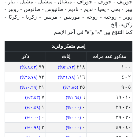
جوزيف - جوزف - جوزاف - ميشال - ميشيل - مشيل - بيار -
بيير - يحي - يحيا - نديم - ناديم - طانيوس - طانوس - روبير -
روبر - روجيه - روجه - موريس - مريس - زكريا - زكريّا -
زكرّيه، إلخ
كما التنوّع بين "ه" و"ة" في آخر الإسم
إسم متميّز وفريد
مذكور عدد مرات
إناث
ذكر
٩٩
٢١٨
٠ - ١
(٤٨.٥٣%)
(٥٩.٧٣%)
٧٣
١١٦
٢ - ٤
(٣٥.٧٨%)
(٣١.٧٨%)
٢١
٢٥
٥ - ٩
(١٠.٢٩%)
(٦.٨٥%)
٧
٦
١٠ - ١٩
(٣.٤٣%)
(١.٦٤%)
١
٠
٢٠ - ٢٩
(٠.٤٩%)
(٠.٠٠%)
٠
٠
٣٠ - ٣٩
(٠.٠٠%)
(٠.٠٠%)
٢
٠
٤٠ - ٤٩
(٠.٩٨%)
(٠.٠٠%)