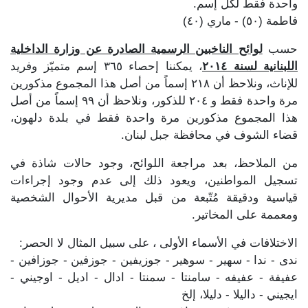
واحدة فقط لكل إسم.
فاطمة (٥٠) - ماري (٤٠)
حسب
لوائح الناخبين الرسمية الصادرة عن وزارة الداخلية
اللبنانية لسنة ٢٠١٤
، يمكننا إحصاء ٣٦٥ إسم متميّز وفريد
للإناث، ونلاحظ أن ٢١٨ إسماً من أصل هذا المجموع مذكورين
مرة واحدة فقط و ٢٠٤ للذكور، ونلاحظ أن ٩٩ إسماً من أصل
هذا المجموع مذكورين مرة واحدة فقط في بلدة دلهون،
قضاء الشوف في محافظة جبل لبنان.
من الملاحظ، بعد مراجعة اللوائح، وجود حالات شاذة في
تسجيل المواطنين، ويعود ذلك إلى عدم وجود إجراءات
قياسية ودقيقة مُتّبعة من قبل مديرية الأحوال الشخصية
ومعممة على المخاتير.
الاختلافات في الأسماء الأولى ، على سبيل المثال لا الحصر:
ندى - ندا - سهير - سوهير - جوزيفين - جوزفين - جوزافين -
عفيفة - عفيفه - سامنتا - سمنتا - ادال - اديل - اوجيني -
ايجيني - داليلا - دليلا، إلخ