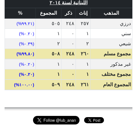
اللبنانية لسنة ٢٠١٤
المذهب
إناث
ذكر
المجموع
%
درزي
٢٥٧
٢٤٨
٥٠٥
(٩٩.٢١%)
سني
١
٠
١
(٠.٢٠%)
شيعي
٢
٠
٢
(٠.٣٩%)
مجموع مسلم
٢٦٠
٢٤٨
٥٠٨
(٩٩.٨٠%)
غير مذكور
١
٠
١
(٠.٢٠%)
مجموع مختلف
١
٠
١
(٠.٢٠%)
المجموع العام
٢٦١
٢٤٨
٥٠٩
(١٠٠.٠٠%)