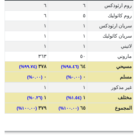
روم ارثوذكس
٦
٦
روم كاثوليك
٥
٦
سريان ارثوذكس
١
١
سريان كاثوليك
١
١
لاتيني
١
١
ماروني
٥٠
٣٦٣
مسيحي
٦٤
٣٧٨
(٩٩.٧٤%)
(٩٨.٤٦%)
مسلم
٠
٠
(٠.٠٠%)
(٠.٠٠%)
غير مذكور
١
١
مختلف
١
١
(٠.٢٦%)
(١.٥٤%)
المجموع
٦٥
٣٧٩
(١٠٠.٠٠%)
(١٠٠.٠٠%)