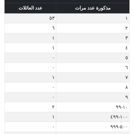
مذكورة عدد مرات
عدد العائلات
٥٣
١
٦
٢
١
٣
١
٤
٠
٥
٠
٦
١
٧
٠
٨
٠
٩
٢
١٠-٩٩
١
١٠٠-٤٩٩
٠
٥٠٠-٩٩٩