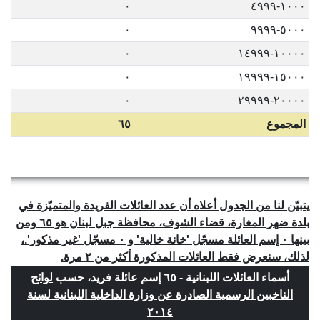
٠
١٠٠٠-٤٩٩٩
٠
٥٠٠٠-٩٩٩٩
٠
١٠٠٠٠-١٤٩٩٩
٠
١٥٠٠٠-١٩٩٩٩
٠
٢٠٠٠٠-٢٩٩٩٩
المجموع
٦٥
يتبيّن لنا من الجدول أعلاه أن عدد العائلات الفريدة والمتميّزة في
بلدة ضهر المغارة، قضاء الشوف، محافظة جبل لبنان هو ٦٥ ومن
بينها ٠ إسم العائلة مسجّل 'خانة خالية' و ٠ مسجّل 'غير مذكور'.،
لذلك، سنعرض فقط العائلات المذكورة أكثر من ٢ مرة.
أسماء العائلات اللبنانية - ٦٥ إسم عائلة فريد، حسب
لوائح
الناخبين الرسمية الصادرة عن وزارة الداخلية اللبنانية لسنة
٢٠١٤