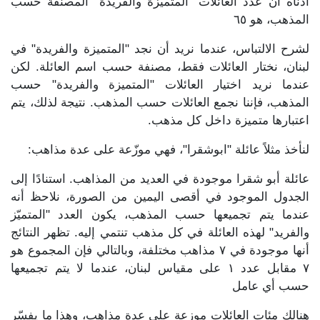
أدناه أن عدد العائلات "المتميزة والفريدة" المصنفة حسب
المذهب، هو ٦٥
لشرح الالتباس، عندما نريد أن نجد "المتميزة والفريدة" في
لبنان، نختار العائلات فقط، مصنفة حسب اسم العائلة. لكن
عندما نريد اختيار العائلات "المتميزة والفريدة" حسب
المذهب، فإننا نجمع العائلات حسب المذهب. نتيجة لذلك، يتم
اعتبارها متميزة داخل كل مذهب.
لنأخذ مثلاً عائلة "ابوشقرا"، فهي موزّعة على عدة مذاهب:
عائلة أبو شقرا موجودة في العديد من المذاهب. استنادًا إلى
الجدول الموجود في أقصى اليمين من الصورة، نلاحظ أنه
عندما يتم تجميعها حسب المذهب، يكون العدد "المتميّز
والفريد" لهذه العائلة في كل مذهب تنتمي إليه. تظهر النتائج
أنها موجودة في ٧ مذاهب مختلفة، وبالتالي فإن المجموع هو
٧ مقابل عدد ١ على مقياس لبنان، عندما لا يتم تجميعها
حسب أي عامل
هنالك مئات العائلات موزعة على عدة مذاهب، وهذا ما يفسّر