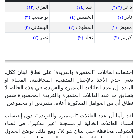
داغر
عيد
القزي
(١٣)
(١٤)
(٢٧٣)
نادر
الخميس
بو صعب
(٣)
(٤)
(٧)
معوض
المعلوف
البستاني
(٢)
(٢)
(٢)
كيروز
نخله
نصر
(٢)
(٢)
(٢)
إحتساب العائلات "المتميزة والفريدة" على نطاق لبنان ككل،
يعني عدم الأخذ بالإعتبار المذهب، المحافظة، القضاء او
البلدة. إن عدد العائلات المتميزة والفريدة، في هذه الحالة، لا
يتطابق مع عدد العائلات المتميزة والفريدة المحصورة ضمن
نطاق أي من العوامل المذكورة أعلاه، منفردين او مجموعين.
لقد رأينا أن عدد العائلات "المتميزة والفريدة"، دون إحتساب
اسماء العائلات الخالية او مسجلة "غير مذكور"، في قضاء
الشوف، محافظة جبل لبنان هو ٦٥. ومع ذلك، يوضح الجدول