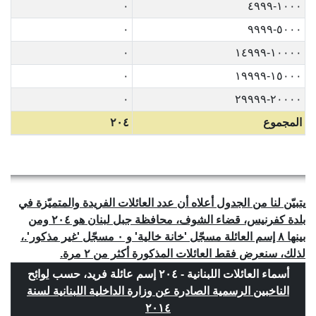
٠
١٠٠٠-٤٩٩٩
٠
٥٠٠٠-٩٩٩٩
٠
١٠٠٠٠-١٤٩٩٩
٠
١٥٠٠٠-١٩٩٩٩
٠
٢٠٠٠٠-٢٩٩٩٩
المجموع
٢٠٤
يتبيّن لنا من الجدول أعلاه أن عدد العائلات الفريدة والمتميّزة في
بلدة كفرنيس، قضاء الشوف، محافظة جبل لبنان هو ٢٠٤ ومن
بينها ٨ إسم العائلة مسجّل 'خانة خالية' و ٠ مسجّل 'غير مذكور'.،
لذلك، سنعرض فقط العائلات المذكورة أكثر من ٢ مرة.
أسماء العائلات اللبنانية - ٢٠٤ إسم عائلة فريد، حسب
لوائح
الناخبين الرسمية الصادرة عن وزارة الداخلية اللبنانية لسنة
٢٠١٤