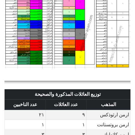
توزيع العائلات المذكورة والصحيحة
المذهب
عدد العائلات
عدد الناخبين
ارمن ارثوذكس
٩
٢١
ارمن بروتستانت
١
١
ارمن كاثوليك
٣
٣