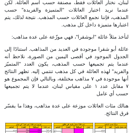
لبنان، نختار العائلات فقط، مصنفة حسب اسم العائلة. لكن
عندما نريد اختيار العائلات "المتميزة والفريدة" حسب
المذهب، فإننا نجمع العائلات حسب المذهب. نتيجة لذلك، يتم
اعتبارها متميزة داخل كل مذهب.
لنأخذ مثلاً عائلة "ابوشقرا"، فهي موزّعة على عدة مذاهب:
عائلة أبو شقرا موجودة في العديد من المذاهب. استنادًا إلى
الجدول الموجود في أقصى اليمين من الصورة، نلاحظ أنه
عندما يتم تجميعها حسب المذهب، يكون العدد "المتميّز
والفريد" لهذه العائلة في كل مذهب تنتمي إليه. تظهر النتائج
أنها موجودة في ٧ مذاهب مختلفة، وبالتالي فإن المجموع هو
٧ مقابل عدد ١ على مقياس لبنان، عندما لا يتم تجميعها
حسب أي عامل
هنالك مئات العائلات موزعة على عدة مذاهب، وهذا ما يفسّر
فرق النتائج.