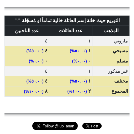
التوزيع حيث خانة إسم العائلة خالية تماماً او مُسجّلة "-"
المذهب
عدد العائلات
عدد الناخبين
ماروني
١
٤
مسيحي
١
٤
(٥٠.٠٠%)
(٥٠.٠٠%)
مسلم
٠
٠
(٠.٠٠%)
(٠.٠٠%)
غير مذكور
١
٤
مختلف
١
٤
(٥٠.٠٠%)
(٥٠.٠٠%)
المجموع
٢
٨
(١٠٠.٠٠%)
(١٠٠.٠٠%)