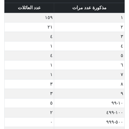
مذكورة عدد مرات
عدد العائلات
١٥٩
١
٢١
٢
٤
٣
١
٤
٤
٥
١
٦
١
٧
٣
٨
٣
٩
٥
١٠-٩٩
٢
١٠٠-٤٩٩
٠
٥٠٠-٩٩٩