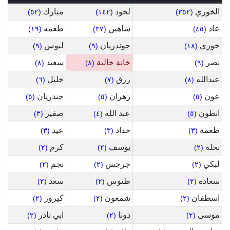
الخوري
لحود
مبارك
(٥٢)
(١٤٢)
(٣٥٢)
عاد
شاهين
طعمه
(١٩)
(٣٧)
(٤٥)
خوري
جوندريان
لبوس
(٩)
(٩)
(١٨)
نصر
خانة خالية
سعيد
(٨)
(٨)
(٩)
عبدالله
رزق
خليل
(٦)
(٧)
(٨)
عون
زهران
جندريان
(٥)
(٥)
(٥)
انطون
عبد الله
صفير
(٣)
(٤)
(٥)
طعمة
حداد
عيد
(٣)
(٣)
(٣)
نخله
يوسف
كرم
(٢)
(٢)
(٢)
لبكي
جرجس
نجم
(٢)
(٢)
(٢)
سعاده
طنوس
سعد
(٢)
(٢)
(٢)
اسطفان
شمعون
كيروز
(٢)
(٢)
(٢)
موسى
دونا
ابي نادر
(٢)
(٢)
(٢)