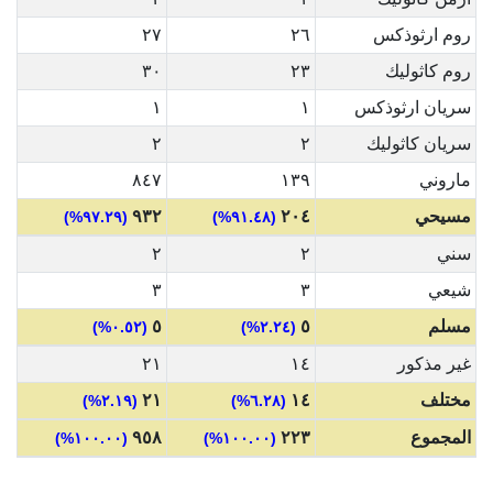
روم ارثوذكس
٢٦
٢٧
روم كاثوليك
٢٣
٣٠
سريان ارثوذكس
١
١
سريان كاثوليك
٢
٢
ماروني
١٣٩
٨٤٧
مسيحي
٢٠٤
٩٣٢
(٩٧.٢٩%)
(٩١.٤٨%)
سني
٢
٢
شيعي
٣
٣
مسلم
٥
٥
(٠.٥٢%)
(٢.٢٤%)
غير مذكور
١٤
٢١
مختلف
١٤
٢١
(٢.١٩%)
(٦.٢٨%)
المجموع
٢٢٣
٩٥٨
(١٠٠.٠٠%)
(١٠٠.٠٠%)