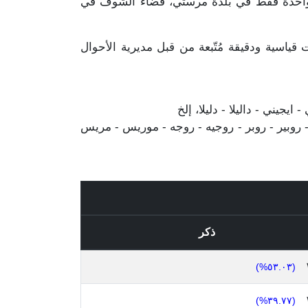
ن أصل هذا المجموع مذكورين مرة واحدة فقط في بلدة مرستي، قضاء الشوف في
ياسية ودقيقة مُتّبعة من قبل مديرية الأحوال
يجيني - داليلا - دليلا، إلخ
 روبير - روبر - روجيه - روجه - موريس - مريس
ذكر
(٥٣.٠٣%)
(٣٩.٧٧%)