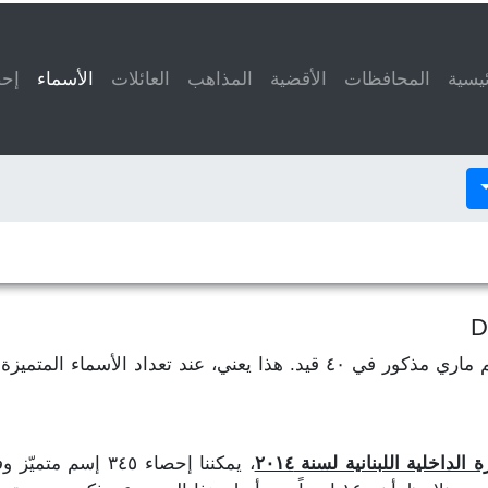
ئيسية
المحافظات
الأقضية
المذاهب
العائلات
الأسماء
(current)
إحص
لنفترض أن إسم فاطمة مذكور في ٥٠ قيد وإسم ماري مذكور في ٤٠ قيد. هذا ي
داخلية اللبنانية لسنة ٢٠١٤