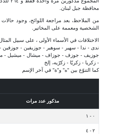
محافظة جبل لبنان.
من الملاحظ، بعد مراجعة اللوائح، وجود حالات 
الشخصية ومعممة على المخاتير.
الاختلافات في الأسماء الأولى ، على سبيل المثال
ندى - ندا - سهير - سوهير - جوزيفين - جوزفين - جو
جوزيف - جوزف - جوزاف - ميشال - ميشيل - مشيل 
- زكريا - زكريّا - زكرّيه، إلخ
كما التنوّع بين "ه" و"ة" في آخر الإسم
مذكور عدد مرات
٠ - ١
٢ - ٤