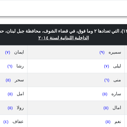
الداخلية اللبنانية لسنة ٢٠١٤
سميره
ايمان
(٧)
(٩)
ليلى
رشا
(٦)
(٧)
منى
سحر
(٥)
(٦)
ساره
امل
(٥)
(٥)
امال
رولا
(٥)
(٥)
نغم
عفاف
(٤)
(٥)