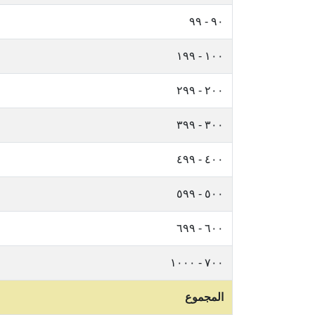
٩٠ - ٩٩
١٠٠ - ١٩٩
٢٠٠ - ٢٩٩
٣٠٠ - ٣٩٩
٤٠٠ - ٤٩٩
٥٠٠ - ٥٩٩
٦٠٠ - ٦٩٩
٧٠٠ - ١٠٠٠
المجموع