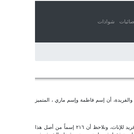
ائيات
شواذات
عني، عند تعداد الأسماء المتميزة والفريدة، أن إسم فاطمة وإسم ماري ، المتميز
، يمكننا إحصاء ٣٤٥ إسم متميّز وفريد للإناث، ونلاحظ أن ٢١٦ إسماً من أصل هذا