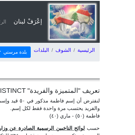
إعْرَفْ لبنان
الر
الرئيسية
الشوف
البلدات
بلدة مرستي
تعريف "المتميزة والفريدة" DISTINCT
والفريد يحتسب مرة واحدة فقط لكل إسم.
فاطمة (٥٠) - ماري (٤٠)
حسب
لوائح الناخبين الرسمية الصادرة عن وزارة ال