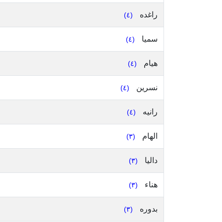
راغده
(٤)
سميا
(٤)
هيام
(٤)
نسرين
(٤)
رانيه
(٤)
الهام
(٣)
داليا
(٣)
هناء
(٣)
بدوره
(٣)