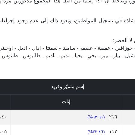
المجموع مذكورين مرة واحدة فقط و ٢٦٤ للذكور، ونلاحظ أن ١٤٠ إسماً م
شاذة في تسجيل المواطنين، ويعود ذلك إلى عدم وجود إجراءات ق
 لا الحصر:
زافين - عفيفة - عفيفه - سامنتا - سمنتا - ادال - اديل - اوجيني - ا
- بيار - بيير - يحي - يحيا - نديم - ناديم - طانيوس - طانوس -
إسم متميّز وفريد
إناث
١٤٠
٢١٦
(٦٢.٦١%)
١٠٥
١١٢
(٣٢.٤٦%)