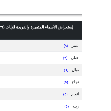
إستعراض الأسماء المتميزة والفريدة للإناث (١٢٩)، التي تعدادها ٢ وما فوق، في قضاء الشوف، محافظة جبل لبنان، حسب
عبير
(٩)
حنان
(٧)
نوال
(٦)
نجاح
(٥)
انعام
(٥)
زينه
(٥)