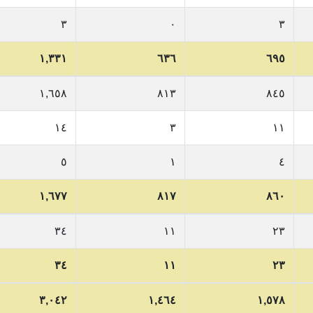
٣
٠
٣
١,٣٣١
٦٣٦
٦٩٥
١,٦٥٨
٨١٣
٨٤٥
١٤
٣
١١
٥
١
٤
١,٦٧٧
٨١٧
٨٦٠
٣٤
١١
٢٣
٣٤
١١
٢٣
٣,٠٤٢
١,٤٦٤
١,٥٧٨