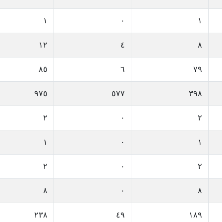
١
٠
١
١٢
٤
٨
٨٥
٦
٧٩
٩٧٥
٥٧٧
٣٩٨
٢
٠
٢
١
٠
١
٢
٠
٢
٨
٠
٨
٢٣٨
٤٩
١٨٩