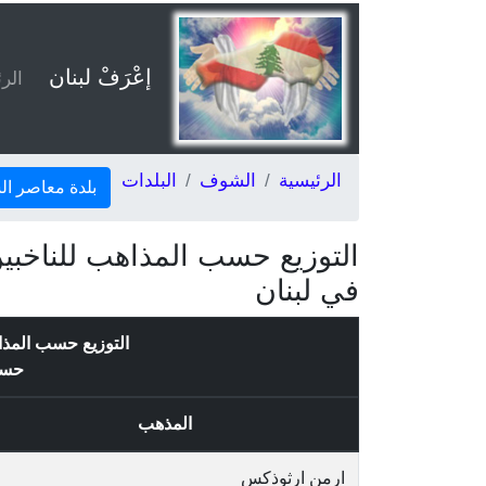
إعْرَفْ لبنان
الر
الرئيسية
الشوف
البلدات
بلدة معاصر 
التوزيع حسب المذاهب للناخب
في لبنان
التوزيع حسب المذا
حس
المذهب
ارمن ارثوذكس