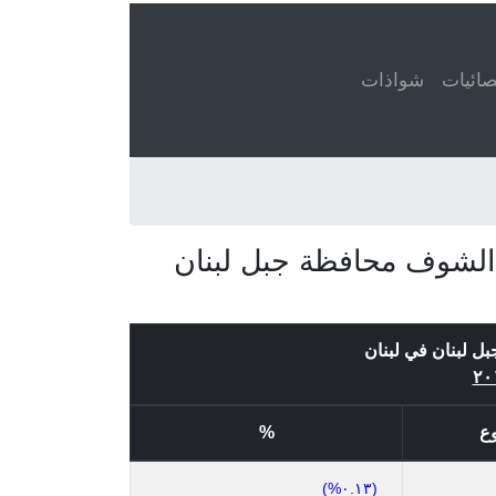
ائيات
شواذات
الشوف محافظة جبل لبنان
ل لبنان في لبنان
ع
%
(٠.١٣%)