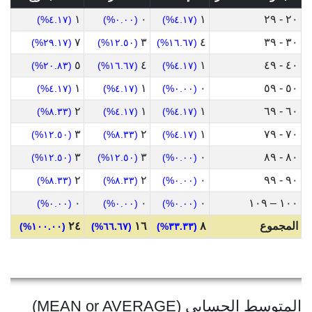
١
٠
١
٢٠ - ٢٩
(٤.١٧%)
(٠.٠٠%)
(٤.١٧%)
٧
٣
٤
٣٠ - ٣٩
(٢٩.١٧%)
(١٢.٥٠%)
(١٦.٦٧%)
٥
٤
١
٤٠ - ٤٩
(٢٠.٨٣%)
(١٦.٦٧%)
(٤.١٧%)
١
١
٠
٥٠ - ٥٩
(٤.١٧%)
(٤.١٧%)
(٠.٠٠%)
٢
١
١
٦٠ - ٦٩
(٨.٣٣%)
(٤.١٧%)
(٤.١٧%)
٣
٢
١
٧٠ - ٧٩
(١٢.٥٠%)
(٨.٣٣%)
(٤.١٧%)
٣
٣
٠
٨٠ - ٨٩
(١٢.٥٠%)
(١٢.٥٠%)
(٠.٠٠%)
٢
٢
٠
٩٠ - ٩٩
(٨.٣٣%)
(٨.٣٣%)
(٠.٠٠%)
٠
٠
٠
١٠٠ – ١٠٩
(٠.٠٠%)
(٠.٠٠%)
(٠.٠٠%)
المجموع
٨
١٦
٢٤
(١٠٠.٠٠%)
(٦٦.٦٧%)
(٣٣.٣٣%)
المتوسط الحسابي (MEAN or AVERAGE)