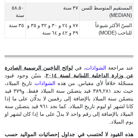
المستقيم المتوسط للسن
٣٧ سنة
٥٨.٥٠
(MEDIAN)
سنة
السنّ الأكثر شيوعاً
٧٧ و ٢٤ و ٣٠ و ٣٢ و ٣٥ و
٣٥ سنة
للناخب (MODE)
٣٩ و ٤٢ و ٦٤ سنة
عند مراجعة
الشواذات
، في
لوائح الناخبين الرسمية الصادرة
عن وزارة الداخلية اللبنانية لسنة ٢٠١٤
، يتبيّن وجود قيود
مسجّلة خلافاً لأي مقياس. من هذه
الشواذات
تاريخ الميلاد،
حيث نجد ٣٨٩,٢٨١ قيد يتضمّن سنة الميلاد فقط. و٣٧٩ قيد
يتضمّن سنة الميلاد بالإضافة إلى رقمين لا يدلّان على ما إذا
كانا لشهر او ليوم تاريخ الميلاد. كما نجد ٩٦١ قيد يتضمّن سنة
الميلاد بالإضافة إلى رقم واحد لا يدلّ على ما إذا كان لشهر او
يوم الميلاد.
هذه القيود لا تُحتسب في جداول إحصائيات المواليد حسب