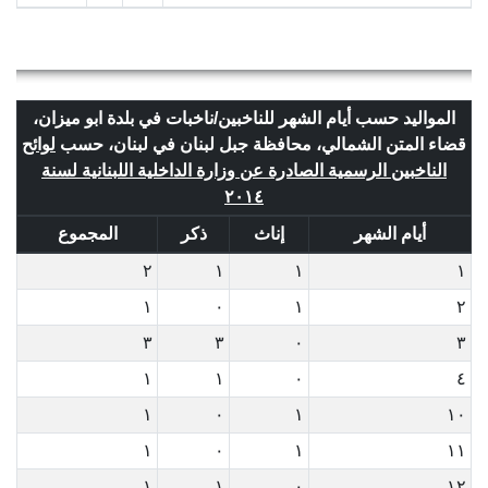
المواليد حسب أيام الشهر للناخبين/ناخبات في بلدة ابو ميزان،
قضاء المتن الشمالي، محافظة جبل لبنان في لبنان، حسب
لوائح
الناخبين الرسمية الصادرة عن وزارة الداخلية اللبنانية لسنة
٢٠١٤
أيام الشهر
إناث
ذكر
المجموع
٢
١
١
١
١
٠
١
٢
٣
٣
٠
٣
١
١
٠
٤
١
٠
١
١٠
١
٠
١
١١
١
١
٠
١٢