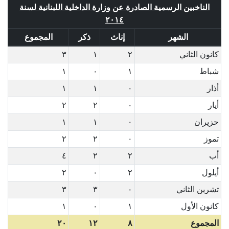
الناخبين الرسمية الصادرة عن وزارة الداخلية اللبنانية لسنة
٢٠١٤
الشهر
إناث
ذكر
المجموع
كانون الثاني
٢
١
٣
شباط
١
٠
١
أذار
٠
١
١
أيار
٠
٢
٢
حزيران
٠
١
١
تموز
٠
٢
٢
أب
٢
٢
٤
أيلول
٢
٠
٢
تشرين الثاني
٠
٣
٣
كانون الأول
١
٠
١
المجموع
٨
١٢
٢٠