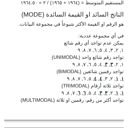
المستقيم المتوسط = (١٩٦٤ + ١٩٦٥) / ٢ = ١٩٦٤.٥٠
الناتج السائد او القيمة السائدة (MODE)
هو الرقم او القيمة الأكثر شيوعاً في مجموعة البيانات.
في أي مجموعة عددية:
يمكن عدم تواجد أي رقم شائع
١, ٢, ٣, ٤, ٥, ٦, ٧, ٨, ٩
تواجد رقم شائع واحد (UNIMODAL)
, ٤, ٥, ٦, ٧, ٨, ٩
٣
,
٣
١, ٢,
تواجد رقمين شائعين (BIMODAL)
, ٥, ٦, ٧, ٨, ٩
٤
,
٤
, ٢, ٣,
١
,
١
تواجد ثلاثة أرقام (TRIMODAL)
, ٧, ٨, ٩
٦
,
٦
, ٤, ٥,
٣
,
٣
, ٢,
١
,
١
تواجد أكثر من رقم، رقمين او ثلاثة (MULTIMODAL)