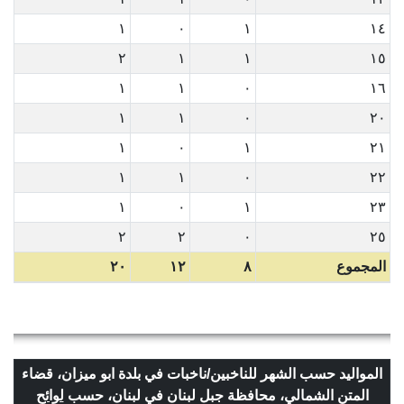
١
٠
١
١٤
٢
١
١
١٥
١
١
٠
١٦
١
١
٠
٢٠
١
٠
١
٢١
١
١
٠
٢٢
١
٠
١
٢٣
٢
٢
٠
٢٥
المجموع
٨
١٢
٢٠
المواليد حسب الشهر للناخبين/ناخبات في بلدة ابو ميزان، قضاء
المتن الشمالي، محافظة جبل لبنان في لبنان، حسب
لوائح