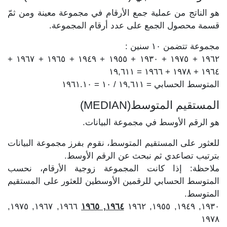
هو الناتج من عملية جمع الأرقام في مجموعة معينة ومن ثمّ
قسمة محصول الجمع على عدد أرقام المجموعة.
مجموعة تتضمن ١٠ سنين :
١٩٦٢ + ١٩٧٥ + ١٩٣٠ + ١٩٥٥ + ١٩٤٩ + ١٩٦٥ + ١٩٦٧ +
١٩٦٤ + ١٩٧٨ + ١٩٦٦ = ١٩,٦١١
المتوسط الحسابي = ١٩,٦١١ / ١٠ = ١٩٦١.١٠
المستقيم المتوسط(MEDIAN)
هو الرقم الأوسط في مجموعة البيانات.
للعثور على المستقيم المتوسط، نقوم بفرز مجموعة البيانات
بترتيب تصاعدي ثم نبحث عن الرقم الأوسط.
ملاحظة: إذا كانت المجموعة زوجية الأرقام، نحسب
المتوسط الحسابي للرقمين الأوسطين للعثور على المستقيم
المتوسط.
١٩٦٦, ١٩٦٧, ١٩٧٥,
١٩٦٤, ١٩٦٥
١٩٣٠, ١٩٤٩, ١٩٥٥, ١٩٦٢
١٩٧٨