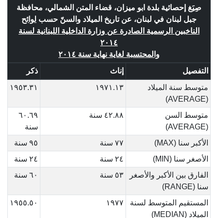
صِيَغ إحصائية بلدة ابو ميزان، قضاء المتن الشمالي، محافظة
جبل لبنان في لبنان، عن تاريخ الميلاد والسنّ حسب
لوائح
الناخبين الرسمية الصادرة عن وزارة الداخلية اللبنانية لسنة
٢٠١٤
والمحتسبة لغاية نهاية سنة ٢٠١٤
التفصيل
إناث
ذكر
متوسط سنة الميلاد
١٩٧١.١٣
١٩٥٣.٣١
(AVERAGE)
متوسط السن
٤٢.٨٨ سنة
٦٠.٦٩
(AVERAGE)
سنة
الأكبر سنا (MAX)
٧٧ سنة
٩٥ سنة
الأصغر سنا (MIN)
٢٤ سنة
٢٤ سنة
الفارق بين الأكبر والأصغر
٥٣ سنة
٦٠ سنة
سنا (RANGE)
المستقيم المتوسط لسنة
١٩٧٧
١٩٥٥.٥٠
الميلاد (MEDIAN)